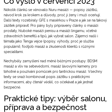
Co vyšlo v červenci 2023
Několik článků se věnovalo Nuru masáži — popisy zážitků,
návod krok za krokem a důvody, proč ji ženy i muži oceňují.
Další texty rozebíraly GFE s masérkou v Praze a jak se na takový
zážitek připravit. Pro pány byly připraveny články o masáži
prostaty, hluboké masáži penisu a masáži lingamu, včetně
zdravotních benefitů a tipů, jak vybrat salon. Zájemci našli i
témata jako Tenga vejce (popisy, výhody, proč je služba
populární), footjob masáž a zkušenosti klientů s různými
specialitami.
Nechyběly zamyšlení nad méně běžnými postupy: BDSM
masáž a vliv na sebevědomí, masáž lávovými kameny pro
těhotné a používání pomůcek pro tantrickou masáž. Všechny
texty se snaží kombinovat popis zážitku s praktickými
informacemi, aby čtenář věděl, co očekávat a jak jednat
bezpečně.
Praktické tipy: výběr salonu,
příprava a bezpečnost