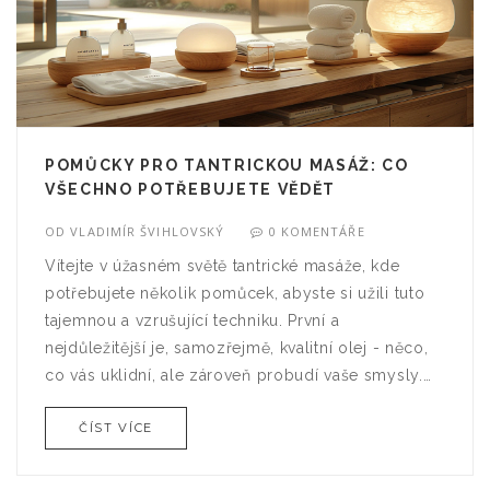
POMŮCKY PRO TANTRICKOU MASÁŽ: CO
VŠECHNO POTŘEBUJETE VĚDĚT
OD
VLADIMÍR ŠVIHLOVSKÝ
0 KOMENTÁŘE
Vítejte v úžasném světě tantrické masáže, kde
potřebujete několik pomůcek, abyste si užili tuto
tajemnou a vzrušující techniku. První a
nejdůležitější je, samozřejmě, kvalitní olej - něco,
co vás uklidní, ale zároveň probudí vaše smysly.
Potom potřebujete pohodlné místo, jako je měkká
ČÍST VÍCE
podložka nebo postel. No a samozřejmě, nesmíme
zapomenout na svíčky a relaxační hudbu pro
dokonalou atmosféru. Takže hurá na to, připravte