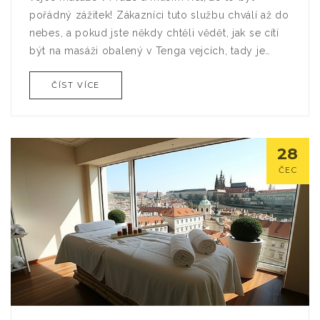
pořádný zážitek! Zákazníci tuto službu chválí až do
nebes, a pokud jste někdy chtěli vědět, jak se cítí
být na masáži obalený v Tenga vejcích, tady je
vaše odpověď: je to naprosto úžasné! Lidé se cítí
ČÍST VÍCE
přímo jako v ráji a já se přidávám k jejich chvále.
Takže pokud hledáte něco nového a vzrušujícího v
Praze, dejte Tenga vejce masáži šanci, nebudete
litovat!
28
ČEC