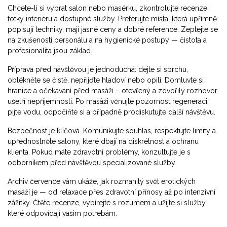
Chcete-li si vybrat salon nebo masérku, zkontrolujte recenze,
fotky interiéru a dostupné služby. Preferujte místa, která upřímně
popisují techniky, mají jasné ceny a dobré reference. Zeptejte se
na zkušenosti personálu a na hygienické postupy — čistota a
profesionalita jsou základ.
Příprava před návštěvou je jednoduchá: dejte si sprchu,
oblékněte se čistě, nepřijďte hladoví nebo opilí. Domluvte si
hranice a očekávání před masáží – otevřený a zdvořilý rozhovor
ušetří nepříjemnosti. Po masáži věnujte pozornost regeneraci:
pijte vodu, odpočiňte si a případně prodiskutujte další návštěvu.
Bezpečnost je klíčová. Komunikujte souhlas, respektujte limity a
upřednostněte salony, které dbají na diskrétnost a ochranu
klienta. Pokud máte zdravotní problémy, konzultujte je s
odborníkem před návštěvou specializované služby.
Archiv července vám ukáže, jak rozmanitý svět erotických
masáží je — od relaxace přes zdravotní přínosy až po intenzivní
zážitky. Čtěte recenze, vybírejte s rozumem a užijte si služby,
které odpovídají vašim potřebám.