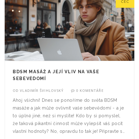
ČEC
BDSM MASÁŽ A JEJÍ VLIV NA VAŠE
SEBEVĚDOMÍ
OD
VLADIMÍR ŠVIHLOVSKÝ
0 KOMENTÁŘE
Ahoj všichni! Dnes se ponoříme do světa BDSM
masáže a jak může ovlivnit vaše sebevědomí - a je
to úplně jiné, než si myslíte! Kdo by si pomyslel,
že taková pikantní činnost může vylepšit váš pocit
vlastní hodnoty? No, opravdu to tak je! Připravte se
na výlet do světa kde vášeň potkává sebeúctu.