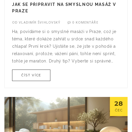
JAK SE PŘIPRAVIT NA SMYSLNOU MASÁŽ V
PRAZE
OD
VLADIMÍR ŠVIHLOVSKÝ
0 KOMENTÁŘE
Ha, povídáme si o smyslné masáži v Praze, což je
téma, které dokáže zahřát u srdce snad každého
chlapa! První krok? Ujistěte se, že jste v pohodě a
relaxovaní, protože, vážení páni, tohle není sprint,
tohle je maraton. Druhý tip? Vyberte si správné
prostředí - mělo by být klidné a pohodlné. A moje
ČÍST VÍCE
poslední rada? Nezapomeňte na důležitost
dobrého oleje. No a samozřejmě, pokud máte
štěstí být v Praze, pak jste na půli cesty k
nezapomenutelnému zážitku!
28
ČEC