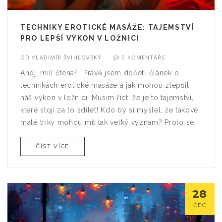
TECHNIKY EROTICKÉ MASÁŽE: TAJEMSTVÍ
PRO LEPŠÍ VÝKON V LOŽNICI
OD
VLADIMÍR ŠVIHLOVSKÝ
0 KOMENTÁŘE
Ahoj, milí čtenáři! Právě jsem dočetl článek o
technikách erotické masáže a jak mohou zlepšit
náš výkon v ložnici. Musím říct, že je to tajemství,
které stojí za to sdílet! Kdo by si myslel, že takové
malé triky mohou mít tak velký význam? Proto se
těšte na nový blog, kde se dozvíte, jak udělat vaši
ČÍST VÍCE
ložnici více vzrušující!
28
ČEC