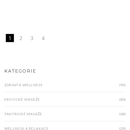
se na nezapomenutelný zážitek a ponořte se do
světa tantrické masáže!
1
2
3
4
KATEGORIE
ZDRAVÍ A WELLNESS
(93)
EROTICKÉ MASÁŽE
(80)
TANTRICKÉ MASÁŽE
(68)
WELLNESS A RELAXACE
(29)