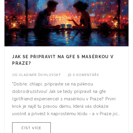
JAK SE PŘIPRAVIT NA GFE S MASÉRKOU V
PRAZE?
OD
VLADIMÍR ŠVIHLOVSKÝ
0 KOMENTÁŘE
"Dobře, chlapi, připravte se na pěknou
dobrodružstvou! Jak se tedy připravit na gfe
(girlfriend experience) s masérkou v Praze? První
krok je najít tu pravou dámu, která vás dokáže
uvolnit a přivést k naprostému klidu - a v Praze jich
najdete spoustu! Až budete mít vybráno,
ČÍST VÍCE
nezapomeňte se správně připravit - hýčkejte se,