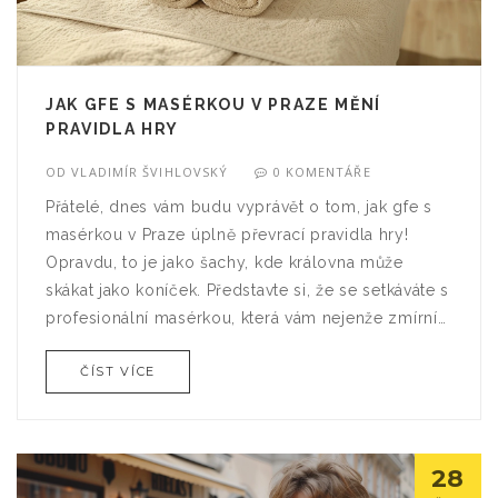
JAK GFE S MASÉRKOU V PRAZE MĚNÍ
PRAVIDLA HRY
OD
VLADIMÍR ŠVIHLOVSKÝ
0 KOMENTÁŘE
Přátelé, dnes vám budu vyprávět o tom, jak gfe s
masérkou v Praze úplně převrací pravidla hry!
Opravdu, to je jako šachy, kde královna může
skákat jako koníček. Představte si, že se setkáváte s
profesionální masérkou, která vám nejenže zmírní
napětí ve svalech, ale také vám poskytne
ČÍST VÍCE
přítomnost, kterou byste očekávali od přítelkyně.
No není to úžasné? Myslím, že to je jako objevit
novou planetu ve svém osobním vesmíru, kde
masáže a gfe tvoří dokonalou symbiózu.
28