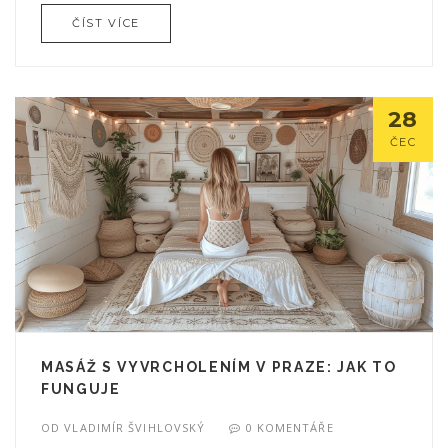
ČÍST VÍCE
28
ČEC
MASÁŽ S VYVRCHOLENÍM V PRAZE: JAK TO
FUNGUJE
OD
VLADIMÍR ŠVIHLOVSKÝ
0 KOMENTÁŘE