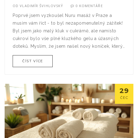
OD
VLADIMÍR ŠVIHLOVSKÝ
0 KOMENTÁŘE
Poprvé jsem vyzkoušel Nuru masáž v Praze a
musím vám říct - to byl nezapomenutelný zážitek!
Byl jsem jako malý kluk v cukrárně, ale namísto
cukroví bylo vše plné kluzkého gelu a úžasných
doteků. Myslím, že jsem našel nový koníček, který
zahrnuje relaxaci, exotiku a trochu toho špetky
ČÍST VÍCE
tajemství. Nuru masáž je jako jízda na horské dráze,
plná vzrušujících zvratů a překvapivých okamžiků.
Jediné, co můžu říct, je: "Praho, připrav se, vrátím
se pro další jízdu!"
29
ČEC