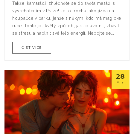
Takže, kamarádi, zhlédněte se do světa masáží s
vyvrcholením v Praze! Je to trochu jako jízda na
houpačce v parku, jenže s někým, kdo má magické
ruce. Tohle je skvělý způsob, jak se uvolnit, zbavit
se stresu a naplnit své tělo energií. Nebojte se,
není to nic divokého, je to jen další způsob, jak
ČÍST VÍCE
prozkoumat svou sexualitu a zároveň se cítit
skvěle. Tak co na to říkáte, kdo se mnou skočí do
tohoto wellness roller coasteru?
28
ČEC