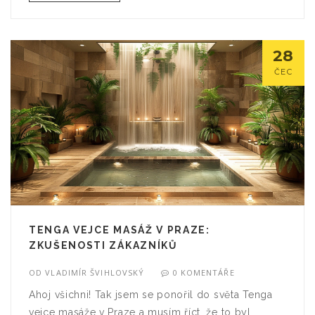
upravte se, ale hlavně, buďte sami sebou. A
konečně, nezapomeňte si to užít - gfe s masérkou
je zážitek, který byste si měli pamatovat s
28
úsměvem na tváři!"
ČEC
TENGA VEJCE MASÁŽ V PRAZE:
ZKUŠENOSTI ZÁKAZNÍKŮ
OD
VLADIMÍR ŠVIHLOVSKÝ
0 KOMENTÁŘE
Ahoj všichni! Tak jsem se ponořil do světa Tenga
vejce masáže v Praze a musím říct, že to byl