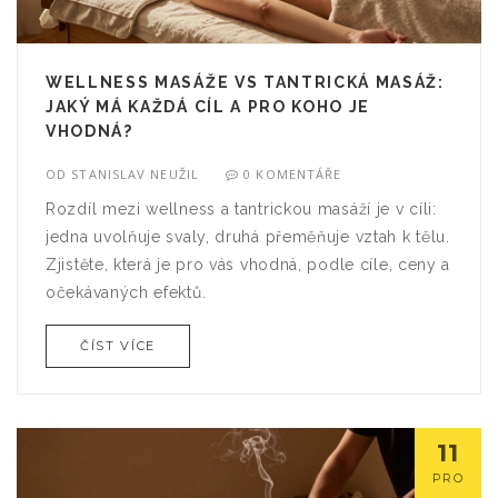
WELLNESS MASÁŽE VS TANTRICKÁ MASÁŽ:
JAKÝ MÁ KAŽDÁ CÍL A PRO KOHO JE
VHODNÁ?
OD
STANISLAV NEUŽIL
0 KOMENTÁŘE
Rozdíl mezi wellness a tantrickou masáží je v cíli:
jedna uvolňuje svaly, druhá přeměňuje vztah k tělu.
Zjistěte, která je pro vás vhodná, podle cíle, ceny a
očekávaných efektů.
ČÍST VÍCE
11
PRO