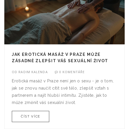
JAK EROTICKÁ MASÁŽ V PRAZE MŮŽE
ZÁSADNĚ ZLEPŠIT VÁŠ SEXUÁLNÍ ŽIVOT
OD
RADIM KALENDA
0 KOMENTÁŘE
Erotická masáž v Praze není jen o sexu - je o tom,
jak se znovu naučit cítit své tělo, zlepšit vztah s
partnerem a najít hlubší intimitu. Zjistěte, jak to
může změnit váš sexuální život.
ČÍST VÍCE