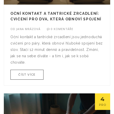
OČNÍ KONTAKT A TANTRICKÉ ZRCADLENÍ:
CVIČENÍ PRO DVA, KTERÁ OBNOVÍ SPOJENÍ
OD
JANA MRÁZOVÁ
0 KOMENTÁŘE
Oční kontakt a tantrické zrcadlení jsou jednoduchá
cvičení pro páry, která obnoví hluboké spojení bez
slov. Stačí 12 minut denně a pravidelnost. Změní,
jak se na sebe díváte - a tím i, jak se k sobě
chováte.
ČÍST VÍCE
4
PRO