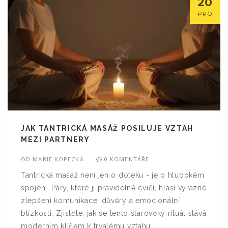
20
PRO
JAK TANTRICKÁ MASÁŽ POSILUJE VZTAH
MEZI PARTNERY
OD
MARIE KOPECKÁ
0 KOMENTÁŘE
Tantrická masáž není jen o doteku - je o hlubokém
spojení. Páry, které ji pravidelně cvičí, hlásí výrazné
zlepšení komunikace, důvěry a emocionální
blízkosti. Zjistěte, jak se tento starověký rituál stává
moderním klíčem k trvalému vztahu.