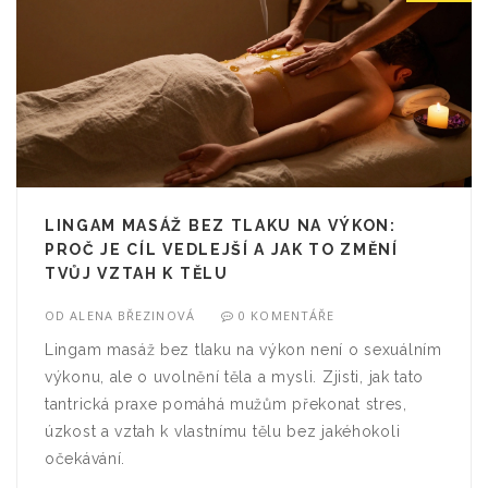
LINGAM MASÁŽ BEZ TLAKU NA VÝKON:
PROČ JE CÍL VEDLEJŠÍ A JAK TO ZMĚNÍ
TVŮJ VZTAH K TĚLU
OD
ALENA BŘEZINOVÁ
0 KOMENTÁŘE
Lingam masáž bez tlaku na výkon není o sexuálním
výkonu, ale o uvolnění těla a mysli. Zjisti, jak tato
tantrická praxe pomáhá mužům překonat stres,
úzkost a vztah k vlastnímu tělu bez jakéhokoli
očekávání.