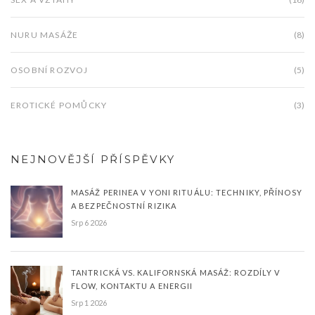
NURU MASÁŽE
(8)
OSOBNÍ ROZVOJ
(5)
EROTICKÉ POMŮCKY
(3)
NEJNOVĚJŠÍ PŘÍSPĚVKY
MASÁŽ PERINEA V YONI RITUÁLU: TECHNIKY, PŘÍNOSY
A BEZPEČNOSTNÍ RIZIKA
Srp 6 2026
TANTRICKÁ VS. KALIFORNSKÁ MASÁŽ: ROZDÍLY V
FLOW, KONTAKTU A ENERGII
Srp 1 2026