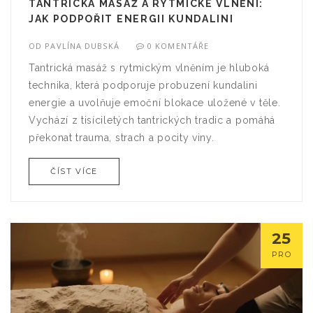
TANTRICKÁ MASÁŽ A RYTMICKÉ VLNĚNÍ:
JAK PODPOŘIT ENERGII KUNDALINI
OD
PAVLÍNA DUBSKÁ
0 KOMENTÁŘE
Tantrická masáž s rytmickým vlněním je hluboká
technika, která podporuje probuzení kundalini
energie a uvolňuje emoční blokace uložené v těle.
Vychází z tisíciletých tantrických tradic a pomáhá
překonat trauma, strach a pocity viny.
ČÍST VÍCE
25
PRO