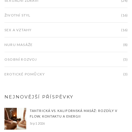
SEXUÁLNÍ ZDRAVÍ
(24)
ŽIVOTNÍ STYL
(16)
SEX A VZTAHY
(16)
NURU MASÁŽE
(8)
OSOBNÍ ROZVOJ
(5)
EROTICKÉ POMŮCKY
(3)
NEJNOVĚJŠÍ PŘÍSPĚVKY
TANTRICKÁ VS. KALIFORNSKÁ MASÁŽ: ROZDÍLY V
FLOW, KONTAKTU A ENERGII
Srp 1 2026