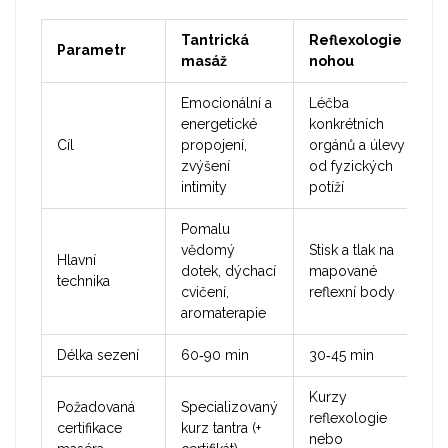
Tantrická
Reflexologie
Parametr
masáž
nohou
Emocionální a
Léčba
energetické
konkrétních
Cíl
propojení,
orgánů a úlevy
zvýšení
od fyzických
intimity
potíží
Pomalu
vědomý
Stisk a tlak na
Hlavní
dotek, dýchací
mapované
technika
cvičení,
reflexní body
aromaterapie
Délka sezení
60‑90 min
30‑45 min
Kurzy
Požadovaná
Specializovaný
reflexologie
certifikace
kurz tantra (+
nebo