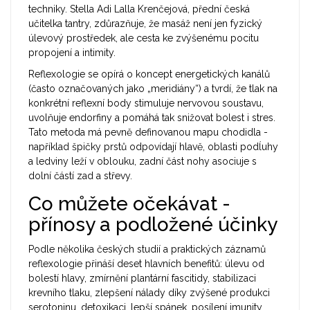
techniky
.
Stella Adi Lalla Krenčejová
, přední česká
učitelka tantry, zdůrazňuje, že masáž není jen fyzický
úlevový prostředek, ale cesta ke zvýšenému pocitu
propojení a intimity.
Reflexologie se opírá o koncept
energetických kanálů
(často označovaných jako „meridiány“) a tvrdí, že tlak na
konkrétní
reflexní body
stimuluje nervovou soustavu,
uvolňuje
endorfiny
a pomáhá tak snižovat bolest i stres.
Tato metoda má pevně definovanou mapu chodidla -
například špičky prstů odpovídají hlavě, oblasti podĺuhy
a ledviny leží v oblouku, zadní část nohy asociuje s
dolní částí zad a střevy.
Co můžete očekávat -
přínosy a podložené účinky
Podle několika českých studií a praktických záznamů
reflexologie přináší deset hlavních benefitů: úlevu od
bolestí hlavy, zmírnění plantární fascitidy, stabilizaci
krevního tlaku, zlepšení nálady díky zvýšené produkci
serotoninu, detoxikaci, lepší spánek, posílení imunity,