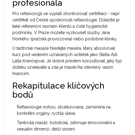
profesionála
Pro reflexologii se vyplatí zkontrolovat certifikaci - např.
certifikát od České společnosti reflexologie. Důležité je
také referenční seznam klientů a čisté hygienické
podmínky. V Praze můžete vyzkoušet služby Jana
Horkého (pražská provozovna) nebo podobné kliniky.
U tantrické masáže hledejte maséra, který absolvoval
kurz pod vedením uznávaných učitelek jako
Stella Adi
Lalla Krenčejová
. Je dobré předem konzultovat, jaký typ
doteku očekáváte a zda je masér/ka otevřený vašim
hranicím.
Rekapitulace klíčových
bodů
Reflexologie nohou: strukturovaná, zaměřená na
konkrétní orgány, rychlá úleva.
Tantrická masáž: holistická, zahrnuje emocionální a
sexuální dimenzi, delší sezení.