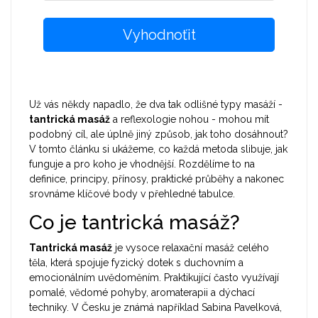
Vyhodnoťit
Už vás někdy napadlo, že dva tak odlišné typy masáží -
tantrická masáž
a reflexologie nohou - mohou mít
podobný cíl, ale úplně jiný způsob, jak toho dosáhnout?
V tomto článku si ukážeme, co každá metoda slibuje, jak
funguje a pro koho je vhodnější. Rozdělíme to na
definice, principy, přínosy, praktické průběhy a nakonec
srovnáme klíčové body v přehledné tabulce.
Co je tantrická masáž?
Tantrická masáž
je
vysoce relaxační masáž celého
těla, která spojuje fyzický dotek s duchovním a
emocionálním uvědoměním
. Praktikující často využívají
pomalé, vědomé pohyby, aromaterapii a dýchací
techniky. V Česku je známá například
Sabina Pavelková
,