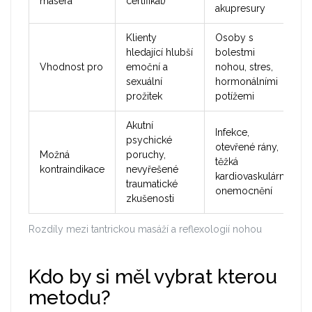
maséra
certifikát)
akupresury
Klienty
Osoby s
hledající hlubší
bolestmi
Vhodnost pro
emoční a
nohou, stres,
sexuální
hormonálními
prožitek
potížemi
Akutní
Infekce,
psychické
otevřené rány,
Možná
poruchy,
těžká
kontraindikace
nevyřešené
kardiovaskulární
traumatické
onemocnění
zkušenosti
Rozdíly mezi tantrickou masáží a reflexologií nohou
Kdo by si měl vybrat kterou
metodu?