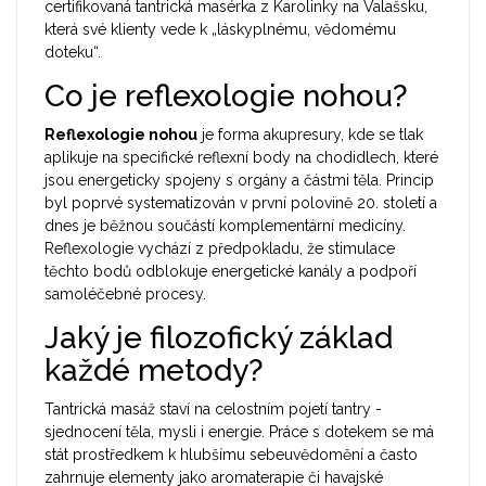
certifikovaná tantrická masérka z Karolinky na Valašsku,
která své klienty vede k „láskyplnému, vědomému
doteku“.
Co je reflexologie nohou?
Reflexologie nohou
je
forma akupresury, kde se tlak
aplikuje na specifické reflexní body na chodidlech, které
jsou energeticky spojeny s orgány a částmi těla
. Princip
byl poprvé systematizován v první polovině 20. století a
dnes je běžnou součástí komplementární medicíny.
Reflexologie vychází z předpokladu, že stimulace
těchto bodů odblokuje energetické kanály a podpoří
samoléčebné procesy.
Jaký je filozofický základ
každé metody?
Tantrická masáž staví na celostním pojetí tantry -
sjednocení těla, mysli i energie. Práce s dotekem se má
stát prostředkem k hlubšímu sebeuvědomění a často
zahrnuje elementy jako
aromaterapie
či
havajské