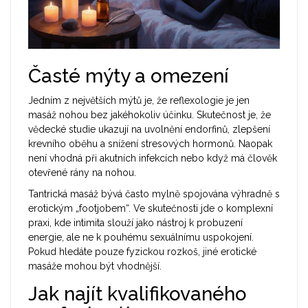
Časté mýty a omezení
Jedním z největších mýtů je, že reflexologie je jen
masáž nohou bez jakéhokoliv účinku. Skutečnost je, že
vědecké studie ukazují na uvolnění endorfinů, zlepšení
krevního oběhu a snížení stresových hormonů. Naopak
není vhodná při akutních infekcích nebo když má člověk
otevřené rány na nohou.
Tantrická masáž bývá často mylně spojována výhradně s
erotickým „footjobem“. Ve skutečnosti jde o komplexní
praxi, kde intimita slouží jako nástroj k probuzení
energie, ale ne k pouhému sexuálnímu uspokojení.
Pokud hledáte pouze fyzickou rozkoš, jiné erotické
masáže mohou být vhodnější.
Jak najít kvalifikovaného