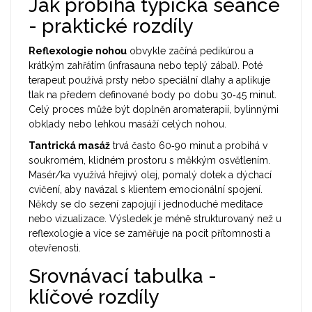
Jak probíhá typická seance
- praktické rozdíly
Reflexologie nohou
obvykle začíná pedikúrou a
krátkým zahřátím (infrasauna nebo teplý zábal). Poté
terapeut používá prsty nebo speciální dlahy a aplikuje
tlak na předem definované body po dobu 30‑45 minut.
Celý proces může být doplněn aromaterapií, bylinnými
obklady nebo lehkou masáží celých nohou.
Tantrická masáž
trvá často 60‑90 minut a probíhá v
soukromém, klidném prostoru s měkkým osvětlením.
Masér/ka využívá hřejivý olej, pomalý dotek a dýchací
cvičení, aby navázal s klientem emocionální spojení.
Někdy se do sezení zapojují i jednoduché meditace
nebo vizualizace. Výsledek je méně strukturovaný než u
reflexologie a více se zaměřuje na pocit přítomnosti a
otevřenosti.
Srovnávací tabulka -
klíčové rozdíly