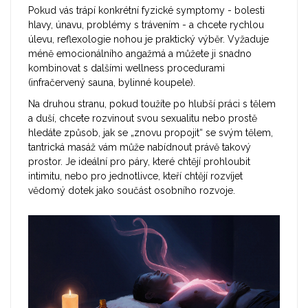
Pokud vás trápí konkrétní fyzické symptomy - bolesti
hlavy, únavu, problémy s trávením - a chcete rychlou
úlevu, reflexologie nohou je praktický výběr. Vyžaduje
méně emocionálního angažmá a můžete ji snadno
kombinovat s dalšími wellness procedurami
(infračervený sauna, bylinné koupele).
Na druhou stranu, pokud toužíte po hlubší práci s tělem
a duší, chcete rozvinout svou sexualitu nebo prostě
hledáte způsob, jak se „znovu propojit“ se svým tělem,
tantrická masáž vám může nabídnout právě takový
prostor. Je ideální pro páry, které chtějí prohloubit
intimitu, nebo pro jednotlivce, kteří chtějí rozvíjet
vědomý dotek jako součást osobního rozvoje.