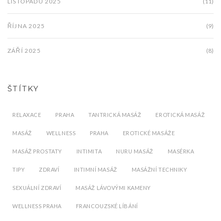
LISTOPADU 2025
(11)
ŘÍJNA 2025
(9)
ZÁŘÍ 2025
(8)
ŠTÍTKY
RELAXACE
PRAHA
TANTRICKÁ MASÁŽ
EROTICKÁ MASÁŽ
MASÁŽ
WELLNESS
PRAHA
EROTICKÉ MASÁŽE
MASÁŽ PROSTATY
INTIMITA
NURU MASÁŽ
MASÉRKA
TIPY
ZDRAVÍ
INTIMNÍ MASÁŽ
MASÁŽNÍ TECHNIKY
SEXUÁLNÍ ZDRAVÍ
MASÁŽ LÁVOVÝMI KAMENY
WELLNESS PRAHA
FRANCOUZSKÉ LÍBÁNÍ