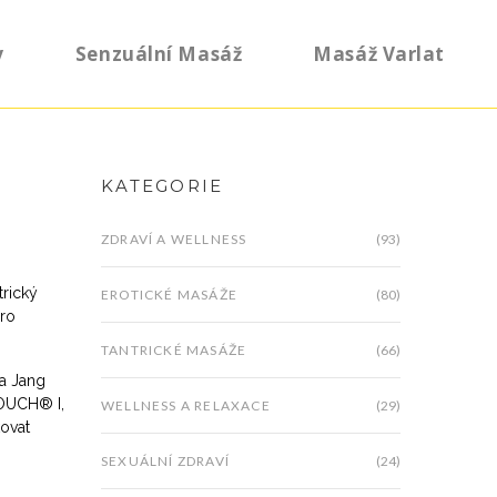
y
Senzuální Masáž
Masáž Varlat
KATEGORIE
ZDRAVÍ A WELLNESS
(93)
trický
EROTICKÉ MASÁŽE
(80)
pro
TANTRICKÉ MASÁŽE
(66)
 a Jang
OUCH® I
,
WELLNESS A RELAXACE
(29)
kovat
SEXUÁLNÍ ZDRAVÍ
(24)