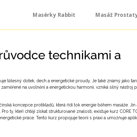
Masérky Rabbit
Masáž Prostat
průvodce technikami a
nuje tělesný dotek, dech a energetické proudy
. Je také známý jako
tan
ní zaměřené na uvolnění a energetickou harmonii
, vzniká silný nástroj 
čínská koncepce protikladů, která řídí tok energie během masáže
. Jin
. Pro ty, kteří chtějí získat strukturované znalosti, existuje kurz
CORE T
energetické práce
. Tento kurz propojuje teorii s praxí a umožňuje apli