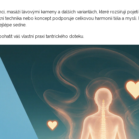
ci, masáži lávovými kameny a dalších variantách, které rozšiřují pojetí
étní technika nebo koncept podporuje celkovou harmonii těla a mysli.
nejlépe sedne.
hatit váš vlastní praxi tantrického doteku.