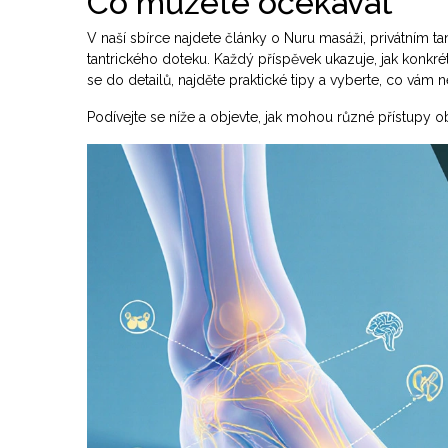
Co můžete očekávat
V naší sbírce najdete články o Nuru masáži, privátním tan
tantrického doteku. Každý příspěvek ukazuje, jak konkr
se do detailů, najděte praktické tipy a vyberte, co vám 
Podívejte se níže a objevte, jak mohou různé přístupy obo