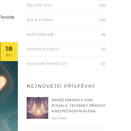
ŽIVOTNÍ STYL
(16)
 Ponořte
SEX A VZTAHY
(16)
NURU MASÁŽE
(8)
18
OSOBNÍ ROZVOJ
(5)
ŘÍJ
EROTICKÉ POMŮCKY
(3)
NEJNOVĚJŠÍ PŘÍSPĚVKY
MASÁŽ PERINEA V YONI
RITUÁLU: TECHNIKY, PŘÍNOSY
A BEZPEČNOSTNÍ RIZIKA
Srp 6 2026