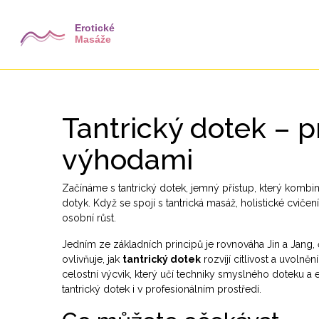
Tantrický dotek – 
výhodami
Začínáme s
tantrický dotek
,
jemný přístup, který kombi
dotyk
. Když se spojí s
tantrická masáž
,
holistické cviče
osobní růst.
Jedním ze základních principů je rovnováha
Jin a Jang
,
ovlivňuje, jak
tantrický dotek
rozvíjí citlivost a uvolnění
celostní výcvik, který učí techniky smyslného doteku a 
tantrický dotek i v profesionálním prostředí.