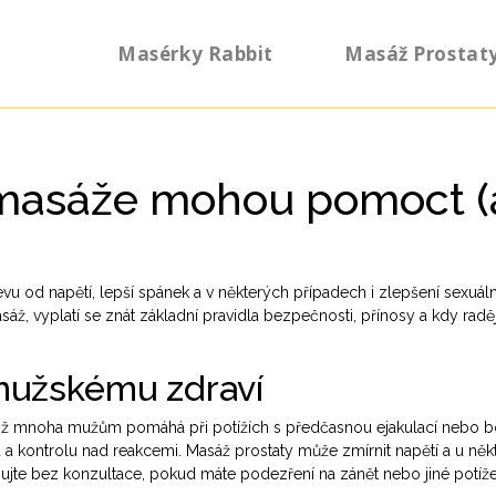
Masérky Rabbit
Masáž Prostat
k masáže mohou pomoct (
 od napětí, lepší spánek a v některých případech i zlepšení sexuáln
ž, vyplatí se znát základní pravidla bezpečnosti, přínosy a kdy raděj
mužskému zdraví
 což mnoha mužům pomáhá při potížích s předčasnou ejakulací nebo bo
la a kontrolu nad reakcemi. Masáž prostaty může zmírnit napětí a u ně
pujte bez konzultace, pokud máte podezření na zánět nebo jiné potíže