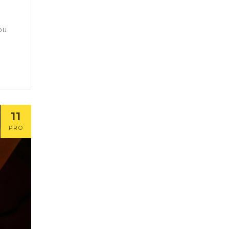
ou.
11
PRO