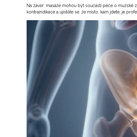
Na závěr: masáže mohou být součástí péče o mužské zd
kontraindikace a ujistěte se, že místo, kam jdete, je pro