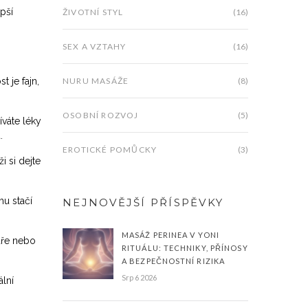
pší
ŽIVOTNÍ STYL
(16)
SEX A VZTAHY
(16)
 je fajn,
NURU MASÁŽE
(8)
OSOBNÍ ROZVOJ
(5)
íváte léky
.
EROTICKÉ POMŮCKY
(3)
i si dejte
mu stačí
NEJNOVĚJŠÍ PŘÍSPĚVKY
MASÁŽ PERINEA V YONI
kaře nebo
RITUÁLU: TECHNIKY, PŘÍNOSY
A BEZPEČNOSTNÍ RIZIKA
Srp 6 2026
ální