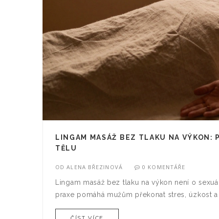
LINGAM MASÁŽ BEZ TLAKU NA VÝKON: P
TĚLU
OD
ALENA BŘEZINOVÁ
0 KOMENTÁŘE
Lingam masáž bez tlaku na výkon není o sexuálním
praxe pomáhá mužům překonat stres, úzkost a v
ČÍST VÍCE