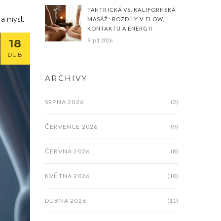
TANTRICKÁ VS. KALIFORNSKÁ
 a mysl.
MASÁŽ: ROZDÍLY V FLOW,
KONTAKTU A ENERGII
18
Srp 1 2026
DUB
ARCHIVY
SRPNA 2026
(2)
ČERVENCE 2026
(9)
ČERVNA 2026
(8)
KVĚTNA 2026
(10)
DUBNA 2026
(11)