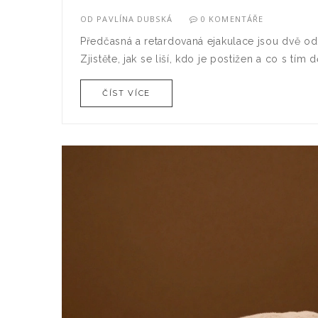
OD
PAVLÍNA DUBSKÁ
0 KOMENTÁŘE
Předčasná a retardovaná ejakulace jsou dvě od
Zjistěte, jak se liší, kdo je postižen a co s tím d
ČÍST VÍCE