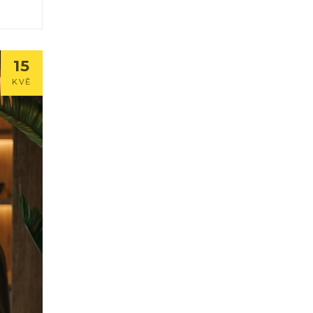
15
KVĚ