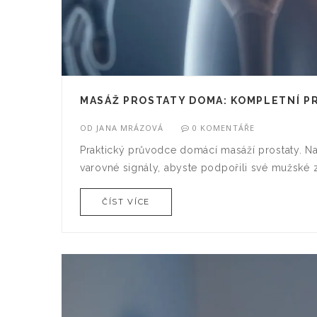
MASÁŽ PROSTATY DOMA: KOMPLETNÍ P
OD
JANA MRÁZOVÁ
0 KOMENTÁŘE
Praktický průvodce domácí masáží prostaty. N
varovné signály, abyste podpořili své mužské z
ČÍST VÍCE