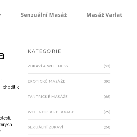
y
Senzuální Masáž
Masáž Varlat
a
KATEGORIE
ZDRAVÍ A WELLNESS
(93)
í
EROTICKÉ MASÁŽE
(80)
i chodit k
TANTRICKÉ MASÁŽE
(66)
WELLNESS A RELAXACE
(29)
lestí.
kterých
SEXUÁLNÍ ZDRAVÍ
(24)
.