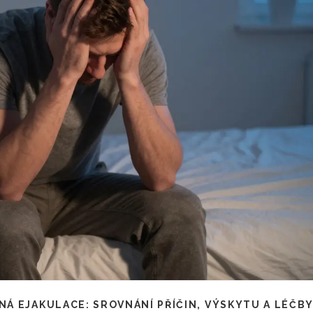
Á EJAKULACE: SROVNÁNÍ PŘÍČIN, VÝSKYTU A LÉČB