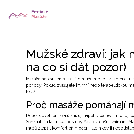
Mužské zdraví: ja
na co si dát pozor)
Masáže nejsou jen relax. Pro muže mohou znamenat úlevu
pohody. Pokud zvažujete intimní nebo terapeutickou masá
lékaři.
Proč masáže pomáhají 
Dotek a uvolnění svalů snižují napětí v pánevním dnu,
Senzuální a tantrické postupy často zlepšují vnímání tě
mužů zlepšit komfort při močení, ale nikdy ji nepodstu