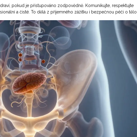
raví, pokud je přistupováno zodpovědně. Komunikujte, respektujte
fesionální a čisté. To dělá z příjemného zážitku i bezpečnou péči o tělo