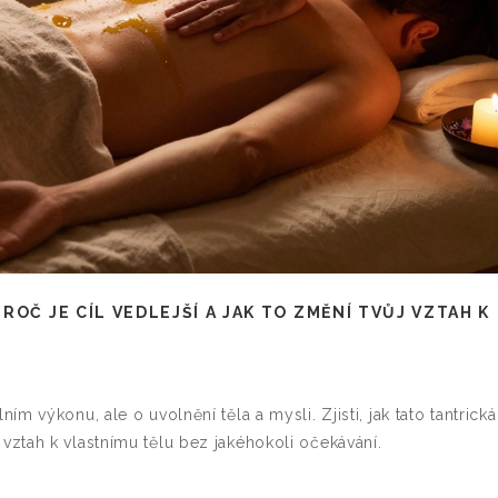
ROČ JE CÍL VEDLEJŠÍ A JAK TO ZMĚNÍ TVŮJ VZTAH K
 výkonu, ale o uvolnění těla a mysli. Zjisti, jak tato tantrická
ztah k vlastnímu tělu bez jakéhokoli očekávání.