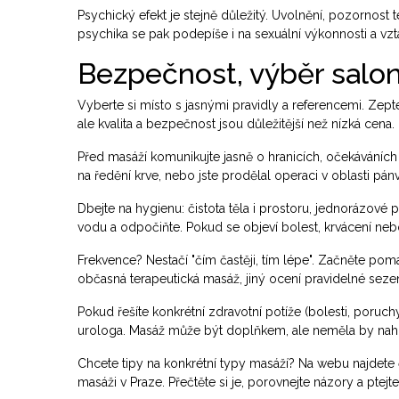
Psychický efekt je stejně důležitý. Uvolnění, pozornost 
psychika se pak podepíše i na sexuální výkonnosti a vzt
Bezpečnost, výběr salon
Vyberte si místo s jasnými pravidly a referencemi. Zepte
ale kvalita a bezpečnost jsou důležitější než nízká cena.
Před masáží komunikujte jasně o hranicích, očekáváních
na ředění krve, nebo jste prodělal operaci v oblasti pá
Dbejte na hygienu: čistota těla i prostoru, jednorázové 
vodu a odpočiňte. Pokud se objeví bolest, krvácení nebo
Frekvence? Nestačí "čím častěji, tím lépe". Začněte poma
občasná terapeutická masáž, jiný ocení pravidelné seze
Pokud řešíte konkrétní zdravotní potíže (bolesti, poruchy
urologa. Masáž může být doplňkem, ale neměla by nahr
Chcete tipy na konkrétní typy masáží? Na webu najdete 
masáži v Praze. Přečtěte si je, porovnejte názory a ptej