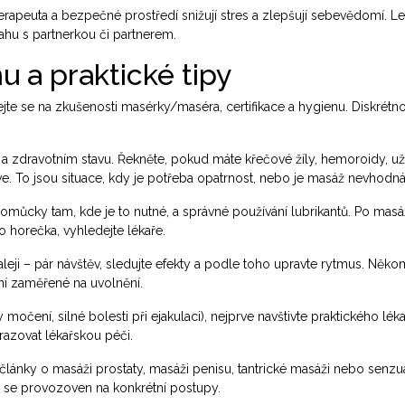
terapeuta a bezpečné prostředí snižují stres a zlepšují sebevědomí. Le
ahu s partnerkou či partnerem.
u a praktické tipy
jte se na zkušenosti masérky/maséra, certifikace a hygienu. Diskrétnost
 a zdravotním stavu. Řekněte, pokud máte křečové žíly, hemoroidy, už
nve. To jsou situace, kdy je potřeba opatrnost, nebo je masáž nevhodná
pomůcky tam, kde je to nutné, a správné používání lubrikantů. Po masáž
 horečka, vyhledejte lékaře.
leji – pár návštěv, sledujte efekty a podle toho upravte rytmus. Něko
ní zaměřené na uvolnění.
 močení, silné bolesti při ejakulaci), nejprve navštivte praktického lé
azovat lékařskou péči.
články o masáži prostaty, masáži penisu, tantrické masáži nebo senzu
te se provozoven na konkrétní postupy.