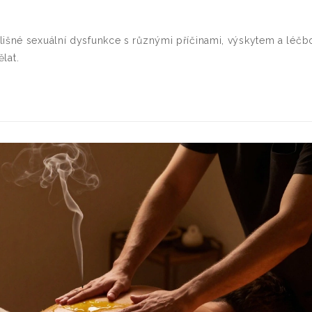
lišné sexuální dysfunkce s různými příčinami, výskytem a léčb
ělat.