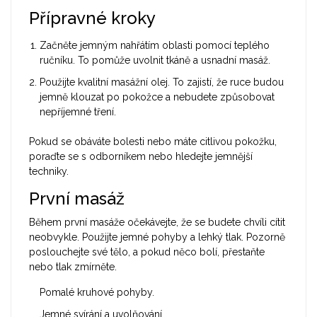
Přípravné kroky
Začněte jemným nahřátím oblasti pomocí teplého
ručníku. To pomůže uvolnit tkáně a usnadní masáž.
Použijte kvalitní masážní olej. To zajistí, že ruce budou
jemně klouzat po pokožce a nebudete způsobovat
nepříjemné tření.
Pokud se obáváte bolesti nebo máte citlivou pokožku,
poraďte se s odborníkem nebo hledejte jemnější
techniky.
První masáž
Během první masáže očekávejte, že se budete chvíli cítit
neobvykle. Použijte jemné pohyby a lehký tlak. Pozorně
poslouchejte své tělo, a pokud něco bolí, přestaňte
nebo tlak zmírněte.
Pomalé kruhové pohyby.
Jemné svírání a uvolňování.