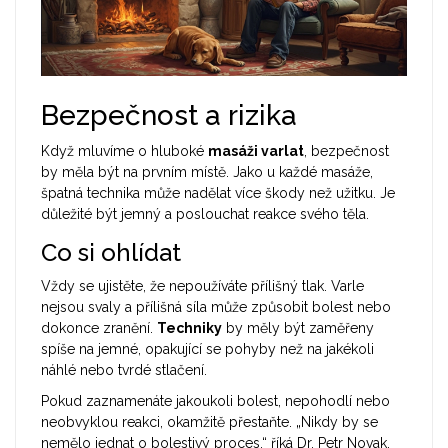
Bezpečnost a rizika
Když mluvíme o hluboké
masáži varlat
, bezpečnost
by měla být na prvním místě. Jako u každé masáže,
špatná technika může nadělat více škody než užitku. Je
důležité být jemný a poslouchat reakce svého těla.
Co si ohlídat
Vždy se ujistěte, že nepoužíváte přílišný tlak. Varle
nejsou svaly a přílišná síla může způsobit bolest nebo
dokonce zranění.
Techniky
by měly být zaměřeny
spíše na jemné, opakující se pohyby než na jakékoli
náhlé nebo tvrdé stlačení.
Pokud zaznamenáte jakoukoli bolest, nepohodlí nebo
neobvyklou reakci, okamžitě přestaňte. „Nikdy by se
nemělo jednat o bolestivý proces,“ říká Dr. Petr Novak,