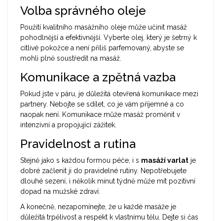
Volba správného oleje
Použití kvalitního masážního oleje může učinit masáž
pohodlnější a efektivnější. Vyberte olej, který je šetrný k
citlivé pokožce a není příliš parfemovaný, abyste se
mohli plně soustředit na masáž.
Komunikace a zpětná vazba
Pokud jste v páru, je důležitá otevřená komunikace mezi
partnery. Nebojte se sdílet, co je vám příjemné a co
naopak není. Komunikace může masáž proměnit v
intenzivní a propojující zážitek.
Pravidelnost a rutina
Stejně jako s každou formou péče, i s
masáží varlat
je
dobré začlenit ji do pravidelné rutiny. Nepotřebujete
dlouhé sezení, i několik minut týdně může mít pozitivní
dopad na mužské zdraví.
A konečně, nezapomínejte, že u každé masáže je
důležitá trpělivost a respekt k vlastnímu tělu. Dejte si čas