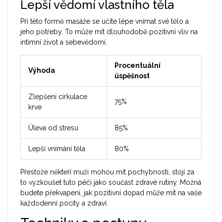
Lepší vědomí vlastního těla
Při této formě masáže se učíte lépe vnímat své tělo a
jeho potřeby. To může mít dlouhodobě pozitivní vliv na
intimní život a sebevědomí.
Procentuální
Výhoda
úspěšnost
Zlepšení cirkulace
75%
krve
Úleva od stresu
85%
Lepší vnímání těla
80%
Přestože někteří muži mohou mít pochybnosti, stojí za
to vyzkoušet tuto péči jako součást zdravé rutiny. Možná
budete překvapeni, jak pozitivní dopad může mít na vaše
každodenní pocity a zdraví.