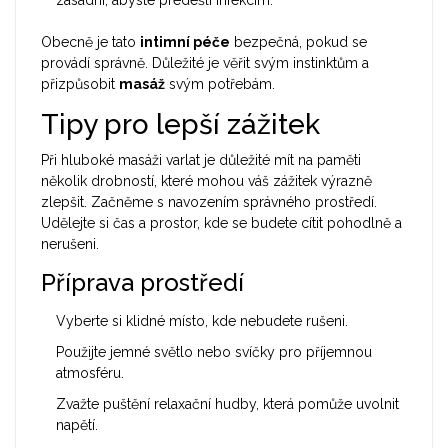
zásadní, abyste předešli infekcím.
Obecně je tato
intimní péče
bezpečná, pokud se
provádí správně. Důležité je věřit svým instinktům a
přizpůsobit
masáž
svým potřebám.
Tipy pro lepší zážitek
Při hluboké masáži varlat je důležité mít na paměti
několik drobností, které mohou váš zážitek výrazně
zlepšit. Začněme s navozením správného prostředí.
Udělejte si čas a prostor, kde se budete cítit pohodlně a
nerušeni.
Příprava prostředí
Vyberte si klidné místo, kde nebudete rušeni.
Použijte jemné světlo nebo svíčky pro příjemnou
atmosféru.
Zvažte puštění relaxační hudby, která pomůže uvolnit
napětí.