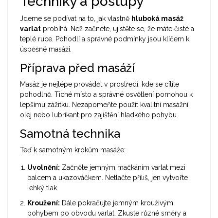
Techniky a postupy
Jdeme se podívat na to, jak vlastně
hluboká masáž
varlat
probíhá. Než začnete, ujistěte se, že máte čisté a
teplé ruce. Pohodlí a správné podmínky jsou klíčem k
úspěšné masáži.
Příprava před masáží
Masáž je nejlépe provádět v prostředí, kde se cítíte
pohodlně. Tiché místo a správné osvětlení pomohou k
lepšímu zážitku. Nezapomeňte použít kvalitní masážní
olej nebo lubrikant pro zajištění hladkého pohybu.
Samotná technika
Teď k samotným krokům masáže:
Uvolnění:
Začněte jemným mačkáním varlat mezi
palcem a ukazováčkem. Netlačte příliš, jen vytvořte
lehký tlak.
Kroužení:
Dále pokračujte jemným krouživým
pohybem po obvodu varlat. Zkuste různé směry a