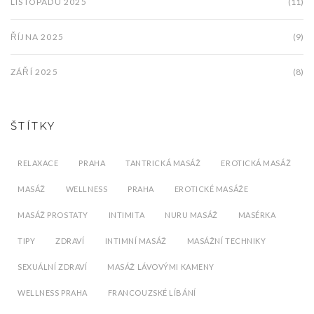
LISTOPADU 2025
(11)
ŘÍJNA 2025
(9)
ZÁŘÍ 2025
(8)
ŠTÍTKY
RELAXACE
PRAHA
TANTRICKÁ MASÁŽ
EROTICKÁ MASÁŽ
MASÁŽ
WELLNESS
PRAHA
EROTICKÉ MASÁŽE
MASÁŽ PROSTATY
INTIMITA
NURU MASÁŽ
MASÉRKA
TIPY
ZDRAVÍ
INTIMNÍ MASÁŽ
MASÁŽNÍ TECHNIKY
SEXUÁLNÍ ZDRAVÍ
MASÁŽ LÁVOVÝMI KAMENY
WELLNESS PRAHA
FRANCOUZSKÉ LÍBÁNÍ