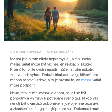
OD
MARIE KOPECKÁ
0 KOMENTÁŘE
Možná jste o tom nikdy nepřemýšleli, ale hluboká
masáž varlat může být víc než jen relaxační zážitek.
Kromě toho, že uvolní napětí, může mít také několik
zdravotních výhod. Dobrá cirkulace krve je klíčová pro
mnoho aspektů zdraví, a to je přesně to, co
masáž
varlat
může podpořit.
Navíc, tato intimní masáž je o tom, naučit se být
pohodlný a vnímavý k potřebám svého těla. Nikdo vás
nenutí být okamžitě odborníkem; jde o jemné poznávání
a zkoušení, co funguje nejlépe pro vás. Dokonce i muži,