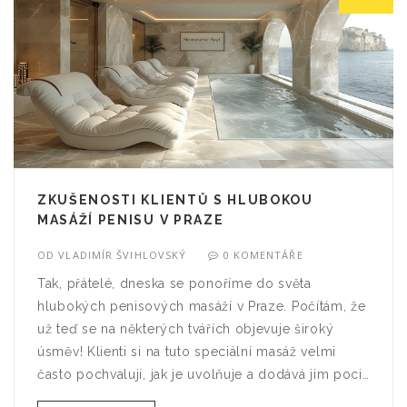
ZKUŠENOSTI KLIENTŮ S HLUBOKOU
MASÁŽÍ PENISU V PRAZE
OD
VLADIMÍR ŠVIHLOVSKÝ
0 KOMENTÁŘE
Tak, přátelé, dneska se ponoříme do světa
hlubokých penisových masáží v Praze. Počítám, že
už teď se na některých tvářích objevuje široký
úsměv! Klienti si na tuto speciální masáž velmi
často pochvalují, jak je uvolňuje a dodává jim pocit
pohody a relaxace. A věřte mi, že když se na to