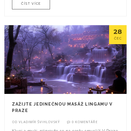
ČÍST VÍCE
podíváte z jiného úhlu, přijde vám to jak z jiné
planety, ale v dobrém slova smyslu! Takže kluci,
jestli hledáte způsob, jak si zpříjemnit den, možná
byste měli zvážit návštěvu Prahy.
28
ČEC
ZAŽIJTE JEDINEČNOU MASÁŽ LINGAMU V
PRAZE
OD
VLADIMÍR ŠVIHLOVSKÝ
0 KOMENTÁŘE