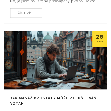
No, já jsem byl stejně překvapený jako vy. Takže
pokud jste tak trochu zdrženliví, možná je na čase
ČÍST VÍCE
trochu se otevřít a zažít něco nového. A kdo ví,
třeba vás to bude bavit více, než jste si kdy
mysleli!
28
ČEC
JAK MASÁŽ PROSTATY MŮŽE ZLEPŠIT VÁŠ
VZTAH