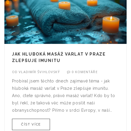
JAK HLUBOKÁ MASÁŽ VARLAT V PRAZE
ZLEPŠUJE IMUNITU
OD
VLADIMÍR ŠVIHLOVSKÝ
0 KOMENTÁŘE
Probíral jsem těchto dnech zajímavé téma - jak
hluboká masáž varlat v Praze zlepšuje imunitu.
Ano, čtete správně, právě masáž varlat! Kdo by to
byl řekl, že taková věc může posílit naši
obranyschopnost? Přímo v srdci Evropy, v naší
milované Praze, se nacházejí specialisté, kteří tuto
ČÍST VÍCE
neotřelou techniku ovládají jako nikdo jiný. Takže,