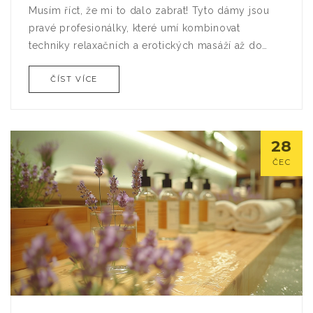
Musím říct, že mi to dalo zabrat! Tyto dámy jsou
pravé profesionálky, které umí kombinovat
techniky relaxačních a erotických masáží až do
takové míry, že si připadáte jako v sedmém nebi. A
ČÍST VÍCE
jejich charisma? No, to je kapitola sama pro sebe!
Nezbývá mi, než říct: Praha, ty jsi erotická masážní
královna světa!
28
ČEC