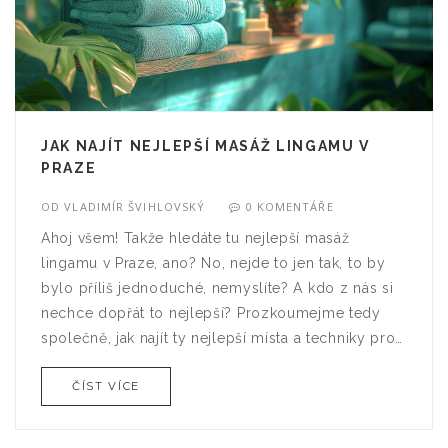
JAK NAJÍT NEJLEPŠÍ MASÁŽ LINGAMU V
PRAZE
OD
VLADIMÍR ŠVIHLOVSKÝ
0 KOMENTÁŘE
Ahoj všem! Takže hledáte tu nejlepší masáž
lingamu v Praze, ano? No, nejde to jen tak, to by
bylo příliš jednoduché, nemyslíte? A kdo z nás si
nechce dopřát to nejlepší? Prozkoumejme tedy
společně, jak najít ty nejlepší místa a techniky pro
tuto zvláštní masáž, a uvidíme, jestli nás cesta
ČÍST VÍCE
nezavede až na vrchol radosti!