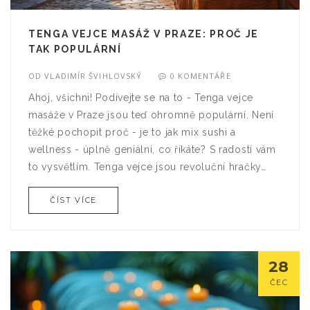
TENGA VEJCE MASÁŽ V PRAZE: PROČ JE
TAK POPULÁRNÍ
OD
VLADIMÍR ŠVIHLOVSKÝ
0 KOMENTÁŘE
Ahoj, všichni! Podívejte se na to - Tenga vejce
masáže v Praze jsou teď ohromně populární. Není
těžké pochopit proč - je to jak mix sushi a
wellness - úplně geniální, co říkáte? S radostí vám
to vysvětlím. Tenga vejce jsou revoluční hračky
pro dospělé, které přinášejí nevídané potěšení a
ČÍST VÍCE
relaxaci. A Praha je město, které miluje
experimentování, takže je to match made in
heaven!
28
ČEC