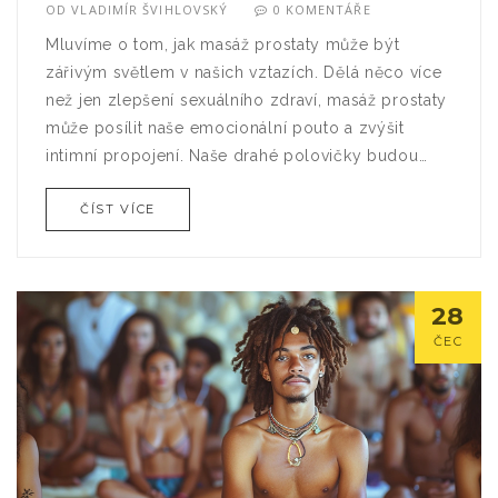
OD
VLADIMÍR ŠVIHLOVSKÝ
0 KOMENTÁŘE
Mluvíme o tom, jak masáž prostaty může být
zářivým světlem v našich vztazích. Dělá něco více
než jen zlepšení sexuálního zdraví, masáž prostaty
může posílit naše emocionální pouto a zvýšit
intimní propojení. Naše drahé polovičky budou
jásat, když se budeme cítit lépe a bude to
ČÍST VÍCE
znamenat méně návštěv u lékaře. A co je nejlepší,
toto je zábava, kterou můžeme sdílet společně,
takže se připravte na zábavnou jízdu! Krátkými
slovy, masáž prostaty může být skvělá nejen pro
28
naše tělo, ale i pro náš vztah.
ČEC