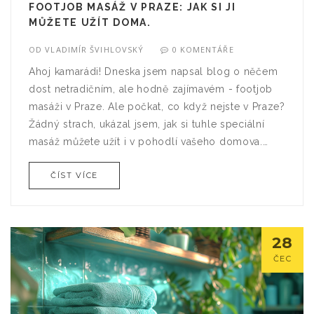
FOOTJOB MASÁŽ V PRAZE: JAK SI JI
MŮŽETE UŽÍT DOMA.
OD
VLADIMÍR ŠVIHLOVSKÝ
0 KOMENTÁŘE
Ahoj kamarádi! Dneska jsem napsal blog o něčem
dost netradičním, ale hodně zajímavém - footjob
masáži v Praze. Ale počkat, co když nejste v Praze?
Žádný strach, ukázal jsem, jak si tuhle speciální
masáž můžete užít i v pohodlí vašeho domova.
Takže pokud máte odvahu experimentovat a
ČÍST VÍCE
chcete trochu zpestřit svůj život, připravte se na to,
že vám moje rady rozhýbou smysly!
28
ČEC