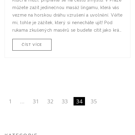
Kluci a muži, připravte se na cestu smyslů! V Praze
můžete zažít jedinečnou masáž lingamu, která vás
vezme na horskou dráhu vzrušení a uvolnění. Věřte
mi, tohle je zážitek, který si nenecháte ujít! Pod
rukama zkušených masérů se budete cítit jako král.
Pánové, je čas se rozmazlovat a prozkoumat nové
ČÍST VÍCE
úrovně potěšení.
1
…
31
32
33
34
35