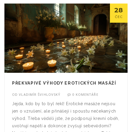
28
ČEC
PŘEKVAPIVÉ VÝHODY EROTICKÝCH MASÁŽÍ
OD
VLADIMÍR ŠVIHLOVSKÝ
0 KOMENTÁŘE
Jejda, kdo by to byl řekl! Erotické masáže nejsou
jen o vzrušení, ale přinášejí i spoustu nečekaných
výhod. Třeba věděli jste, že podporují krevní oběh,
uvolňují napětí a dokonce zvyšují sebevědomí?