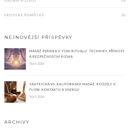
OSOBNÍ ROZVOJ
(5)
EROTICKÉ POMŮCKY
(3)
NEJNOVĚJŠÍ PŘÍSPĚVKY
MASÁŽ PERINEA V YONI RITUÁLU: TECHNIKY, PŘÍNOSY
A BEZPEČNOSTNÍ RIZIKA
Srp 6 2026
TANTRICKÁ VS. KALIFORNSKÁ MASÁŽ: ROZDÍLY V
FLOW, KONTAKTU A ENERGII
Srp 1 2026
ARCHIVY