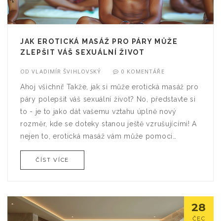
JAK EROTICKÁ MASÁŽ PRO PÁRY MŮŽE
ZLEPŠIT VÁŠ SEXUÁLNÍ ŽIVOT
OD
VLADIMÍR ŠVIHLOVSKÝ
0 KOMENTÁŘE
Ahoj všichni! Takže, jak si může erotická masáž pro
páry polepšit váš sexuální život? No, představte si
to - je to jako dát vašemu vztahu úplně nový
rozměr, kde se doteky stanou ještě vzrušujícími! A
nejen to, erotická masáž vám může pomoci
prohloubit důvěru a intimitu se svým partnerem.
ČÍST VÍCE
Takže, jestli chcete přinést něco nového do
ložnice, proč nezkusit erotickou masáž? Je to jako
přidání koření do vaší oblíbené polévky - něco, co
určitě vyzkoušíte znovu!
28
ČEC