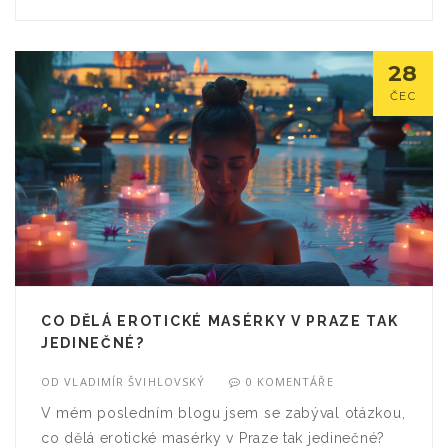
pokud chcete posílit svůj imunitní systém a jste
otevřeni novým zážitkům, Praha vás vítá s
otevřenou náručí a pravidelnou masáží varlat!
28
ČEC
CO DĚLÁ EROTICKÉ MASÉRKY V PRAZE TAK
JEDINEČNÉ?
OD
VLADIMÍR ŠVIHLOVSKÝ
0 KOMENTÁŘE
V mém posledním blogu jsem se zabýval otázkou,
co dělá erotické masérky v Praze tak jedinečné?