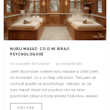
NURU MASÁŽ: CO O NÍ ŘÍKAJÍ
PSYCHOLOGOVÉ
OD
VLADIMÍR ŠVIHLOVSKÝ
0 KOMENTÁŘE
Jsem fascinován světem nuru masáže a chtěl jsem
se dozvědět, co o ní říkají odborníci. Tak jsem se
rozhodl poptat se psychologů. Ukázalo se, že
nuru masáž může mít pozitivní vliv na naše
psychické zdraví a může přinést hlubokou relaxaci
a úlevu od stresu. Přečtěte si více o mých
ČÍST VÍCE
objevech v tomto článku.