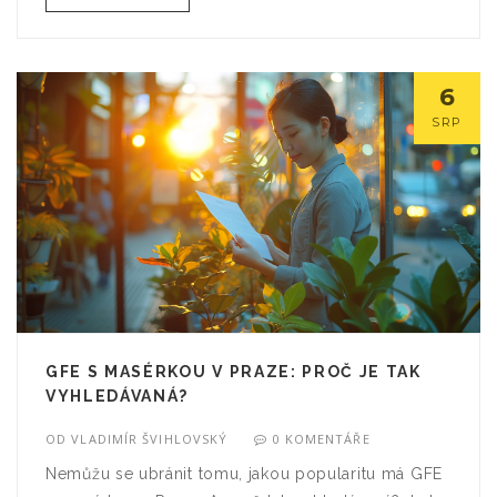
6
SRP
GFE S MASÉRKOU V PRAZE: PROČ JE TAK
VYHLEDÁVANÁ?
OD
VLADIMÍR ŠVIHLOVSKÝ
0 KOMENTÁŘE
Nemůžu se ubránit tomu, jakou popularitu má GFE