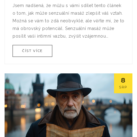
Jsem nadšená, že můžu s vámi sdílet tento článek
o tom, jak může senzuální masáž zlepšit váš vztah.
Možná se vám to zdá neobvyklé, ale věřte mi, že to
má obrovský potenciál. Senzuální masáž může
posílit vaši intimní vazbu, zvýšit vzájemnou
komunikaci a přinést do vašeho vztahu úplně
ČÍST VÍCE
novou rovinu prožitků. Přidejte se ke mně na této
cestě objevování nových možností pro posílení
vašeho partnerství!
8
SRP