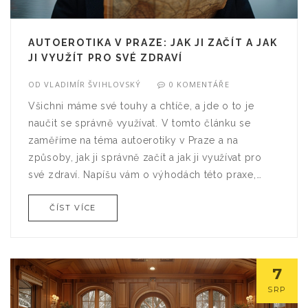
AUTOEROTIKA V PRAZE: JAK JI ZAČÍT A JAK
JI VYUŽÍT PRO SVÉ ZDRAVÍ
OD
VLADIMÍR ŠVIHLOVSKÝ
0 KOMENTÁŘE
Všichni máme své touhy a chtíče, a jde o to je
naučit se správně využívat. V tomto článku se
zaměříme na téma autoerotiky v Praze a na
způsoby, jak ji správně začít a jak ji využívat pro
své zdraví. Napíšu vám o výhodách této praxe,
která nám přináší radost, relaxaci a dokonce i
ČÍST VÍCE
léčebné účinky. Podělím se s vámi o své
skúsenosti, rady a tipy, jak tuto cestu začít.
Naučíme se, jak na tomto poli progresovat a jak
získat maximum užitku z naší sexuality, přičemž si
7
zachováme zdraví a pohodu.
SRP