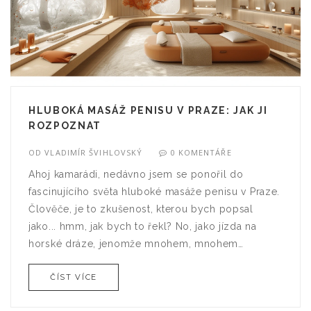
HLUBOKÁ MASÁŽ PENISU V PRAZE: JAK JI
ROZPOZNAT
OD
VLADIMÍR ŠVIHLOVSKÝ
0 KOMENTÁŘE
Ahoj kamarádi, nedávno jsem se ponořil do
fascinujícího světa hluboké masáže penisu v Praze.
Člověče, je to zkušenost, kterou bych popsal
jako... hmm, jak bych to řekl? No, jako jízda na
horské dráze, jenomže mnohem, mnohem
zajímavější! A jak ji rozpoznáte? No, představte si
ČÍST VÍCE
pocit, kdy vás někdo jemně hladí po zádech, pak
toto vše zesílíte o 1000% a přesunete to o pár