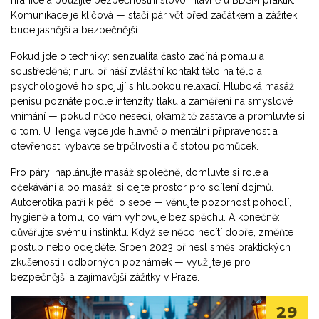
hranice a použijte bezpečnostní slovo, hlavně u BDSM praktik.
Komunikace je klíčová — stačí pár vět před začátkem a zážitek
bude jasnější a bezpečnější.
Pokud jde o techniky: senzualita často začíná pomalu a
soustředěně; nuru přináší zvláštní kontakt tělo na tělo a
psychologové ho spojují s hlubokou relaxací. Hluboká masáž
penisu poznáte podle intenzity tlaku a zaměření na smyslové
vnímání — pokud něco nesedí, okamžitě zastavte a promluvte si
o tom. U Tenga vejce jde hlavně o mentální připravenost a
otevřenost; vybavte se trpělivostí a čistotou pomůcek.
Pro páry: naplánujte masáž společně, domluvte si role a
očekávání a po masáži si dejte prostor pro sdílení dojmů.
Autoerotika patří k péči o sebe — věnujte pozornost pohodlí,
hygieně a tomu, co vám vyhovuje bez spěchu. A konečně:
důvěřujte svému instinktu. Když se něco necítí dobře, změňte
postup nebo odejděte. Srpen 2023 přinesl směs praktických
zkušeností i odborných poznámek — využijte je pro
bezpečnější a zajímavější zážitky v Praze.
29