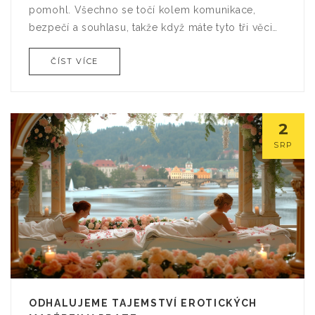
pomohl. Všechno se točí kolem komunikace,
bezpečí a souhlasu, takže když máte tyto tři věci
pod kontrolou, jste na správné cestě. Ale pozor,
ČÍST VÍCE
může to být trochu kluzké, takže držte oči
otevřené a hlavně - užívejte si to! A pamatujte,
nikdy nezapomeňte na bezpečnostní slovo, co
kdyby se z toho stal nový trend v hashtagu, že?
2
SRP
ODHALUJEME TAJEMSTVÍ EROTICKÝCH