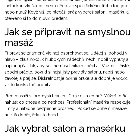
tantrickou zkušenost nebo něco víc specifického, třeba footjob
nebo nuru? Když víš, co hledáš, snáz vybereš salon i masérku a
otevřeně si to domluvíš předem.
Jak se připravit na smyslnou
masáž
Připravit se znamená víc než osprchovat se. Udělej si pohodlí v
hlavě – zkus několik hlubokých nádechů, nech mobil vypnutý a
naplánuj čas tak, aby ses nemusel nikam spěchat. Vezmi si čisté
spodní prádlo, pokud si nejsi jistý pravidly salonu, napiš nebo
zavolej a ptej se. Diskrétnost je běžná praxe, ale dobré je vědět,
jak to konkrétně probíhá.
Před masáží si promysli hranice. Co je ok a co ne? Můžeš to říct
nahlas: co chceš a co nechceš. Profesionální masérka respektuje
limity a nabídne bezpečné prostředí. Pokud se během masáže
necítíš dobře, řekni to hned.
Jak vybrat salon a masérku