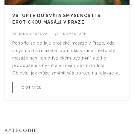
VSTUPTE DO SVĚTA SMYSLNOSTI S
EROTICKOU MASÁŽÍ V PRAZE
OD
JANA MRÁZOVÁ
0 KOMENTÁŘE
Ponořte se do tajů erotické masáže v Praze, kde
smyslnost a relaxace jdou ruku v ruce. Tento styl
masáže není jen o fyzickém uvolnění, ale i o
probouzení smyslů a vnímání vlastního těla.
Objevte, jak může změnit váš pohled na relaxaci a
intimitu. Praktické tipy vás provedou tím, co
ČÍST VÍCE
očekávat a jak najít tu správnou masáž pro sebe.
Připravte se na nevšední zážitek, který vás
osvobodí od každodenního stresu.
KATEGORIE