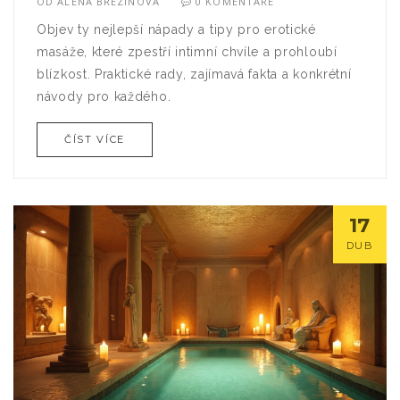
OD
ALENA BŘEZINOVÁ
0 KOMENTÁŘE
Objev ty nejlepší nápady a tipy pro erotické
masáže, které zpestří intimní chvíle a prohloubí
blízkost. Praktické rady, zajímavá fakta a konkrétní
návody pro každého.
ČÍST VÍCE
17
DUB