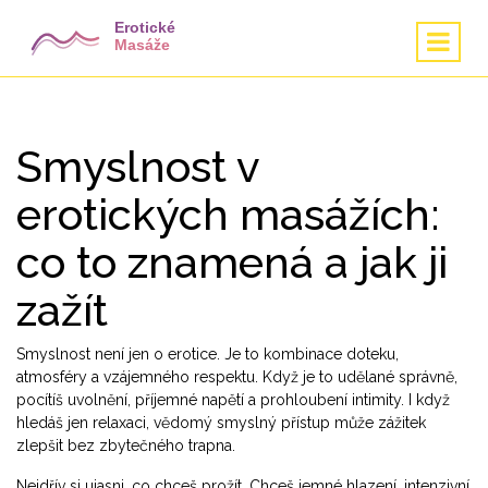
Smyslnost v
erotických masážích:
co to znamená a jak ji
zažít
Smyslnost není jen o erotice. Je to kombinace doteku,
atmosféry a vzájemného respektu. Když je to udělané správně,
pocítíš uvolnění, příjemné napětí a prohloubení intimity. I když
hledáš jen relaxaci, vědomý smyslný přístup může zážitek
zlepšit bez zbytečného trapna.
Nejdřív si ujasni, co chceš prožít. Chceš jemné hlazení, intenzivní