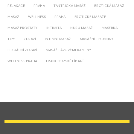
RELAXACE
PRAHA
TANTRICKÁ MASÁŽ
EROTICKÁ MASÁŽ
MASÁŽ
WELLNESS
PRAHA
EROTICKÉ MASÁŽE
MASÁŽ PROSTATY
INTIMITA
NURU MASÁŽ
MASÉRKA
TIPY
ZDRAVÍ
INTIMNÍ MASÁŽ
MASÁŽNÍ TECHNIKY
SEXUÁLNÍ ZDRAVÍ
MASÁŽ LÁVOVÝMI KAMENY
WELLNESS PRAHA
FRANCOUZSKÉ LÍBÁNÍ