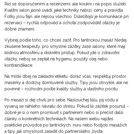
Řiď se doporučeními a recenzemi, ale koukni i na popis služeb.
Kvalitní salon jasně uvádí, jaké techniky nabízí, ceny a pravidla.
Fotky jsou fajn, ale nejsou všechno. Důležitější je komunikace při
rezervaci – rychlá odpověď a ochota zodpovědět otázky je
dobré znamení.
Vybírej podle toho, co chceš zažít. Pro tantrickou masáž hledej
zkušené terapeuty, pro smyslné zážitky zase salony, které mají
klidnou atmosféru a diskrétní přístup. Pokud jde o zdravotní
otázky, neboj se zeptat na hygienu, použitý olej nebo
kontraindikace.
Na místě dbej na základní etiketu: doraz včas, respektuj prostor
masérky a dodržuj domluvené služby. Tipy jsou obvyklé, ale ne
povinné – rozhodni podle kvality služby a vlastního pocitu.
Po masáži si dej chvíli pro sebe. Naslouchej tělu, pij vodu a
vyvaruj se náhlého návratu do stresu. Pokud tě zážitek posunul –
dobré je si o něm promluvit s partnerem nebo si přečíst další
články o konkrétních technikách. Na našem webu najdeš
praktické průvodce po tantrických, nuru nebo footjob masážích
a tipy, jak smyslnost zařadit do partnerského života.