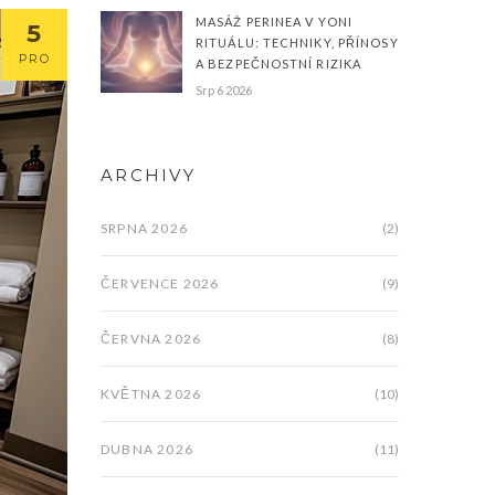
MASÁŽ PERINEA V YONI
5
RITUÁLU: TECHNIKY, PŘÍNOSY
PRO
A BEZPEČNOSTNÍ RIZIKA
Srp 6 2026
ARCHIVY
SRPNA 2026
(2)
ČERVENCE 2026
(9)
ČERVNA 2026
(8)
KVĚTNA 2026
(10)
DUBNA 2026
(11)