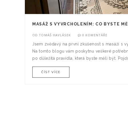
MASÁŽ S VYVRCHOLENÍM: CO BYSTE MĚ
OD
TOMÁŠ HAVLÁSEK
0 KOMENTÁŘE
Jsem zvědavý na první zkušenost s masáží s vy
Na tomto blogu vám poskytnu veškeré potřebn
po důležitá pravidla, která byste měli být. Poj
ČÍST VÍCE