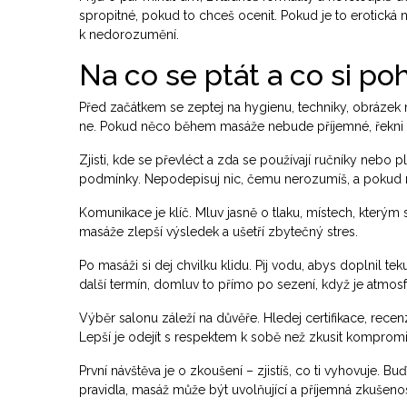
spropitné, pokud to chceš ocenit. Pokud je to erotická
k nedorozumění.
Na co se ptát a co si poh
Před začátkem se zeptej na hygienu, techniky, obrázek m
ne. Pokud něco během masáže nebude příjemné, řekni to 
Zjisti, kde se převléct a zda se používají ručníky nebo 
podmínky. Nepodepisuj nic, čemu nerozumíš, a pokud m
Komunikace je klíč. Mluv jasně o tlaku, místech, který
masáže zlepší výsledek a ušetří zbytečný stres.
Po masáži si dej chvilku klidu. Pij vodu, abys doplnil t
další termín, domluv to přímo po sezení, když je atmosf
Výběr salonu záleží na důvěře. Hledej certifikace, recen
Lepší je odejít s respektem k sobě než zkusit kompromis
První návštěva je o zkoušení – zjistíš, co ti vyhovuje. 
pravidla, masáž může být uvolňující a příjemná zkušenos