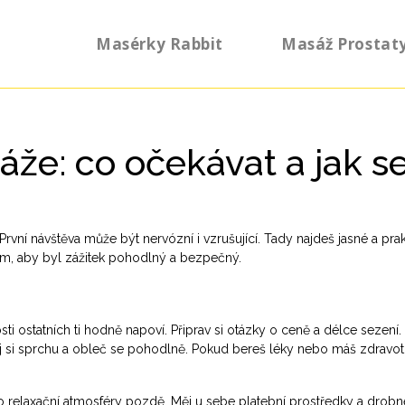
Masérky Rabbit
Masáž Prostat
že: co očekávat a jak s
První návštěva může být nervózní i vzrušující. Tady najdeš jasné a pra
sérem, aby byl zážitek pohodlný a bezpečný.
sti ostatních ti hodně napoví. Připrav si otázky o ceně a délce sezení.
ej si sprchu a obleč se pohodlně. Pokud bereš léky nebo máš zdravot
 do relaxační atmosféry pozdě. Měj u sebe platební prostředky a drobn