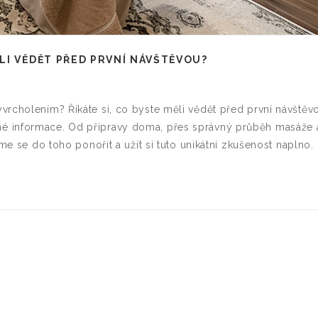
LI VĚDĚT PŘED PRVNÍ NÁVŠTĚVOU?
vrcholením? Říkáte si, co byste měli vědět před první návštěv
é informace. Od přípravy doma, přes správný průběh masáže 
ďme se do toho ponořit a užít si tuto unikátní zkušenost naplno.