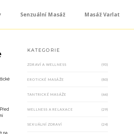
y
Senzuální Masáž
Masáž Varlat
e
KATEGORIE
ZDRAVÍ A WELLNESS
(93)
ktické
EROTICKÉ MASÁŽE
(80)
TANTRICKÉ MASÁŽE
(66)
 Před
WELLNESS A RELAXACE
(29)
ní
SEXUÁLNÍ ZDRAVÍ
(24)
é na