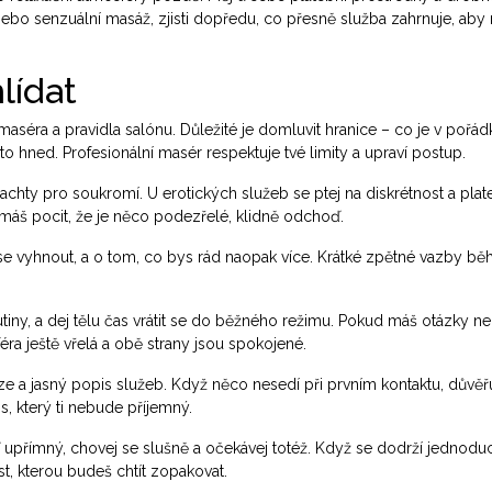
 nebo senzuální masáž, zjisti dopředu, co přesně služba zahrnuje, aby
lídat
aséra a pravidla salónu. Důležité je domluvit hranice – co je v pořád
hned. Profesionální masér respektuje tvé limity a upraví postup.
plachty pro soukromí. U erotických služeb se ptej na diskrétnost a plat
áš pocit, že je něco podezřelé, klidně odchoď.
m se vyhnout, a o tom, co bys rád naopak více. Krátké zpětné vazby b
ekutiny, a dej tělu čas vrátit se do běžného režimu. Pokud máš otázky 
éra ještě vřelá a obě strany jsou spokojené.
ze a jasný popis služeb. Když něco nesedí při prvním kontaktu, důvěřuj
, který ti nebude příjemný.
Buď upřímný, chovej se slušně a očekávej totéž. Když se dodrží jednodu
t, kterou budeš chtít zopakovat.