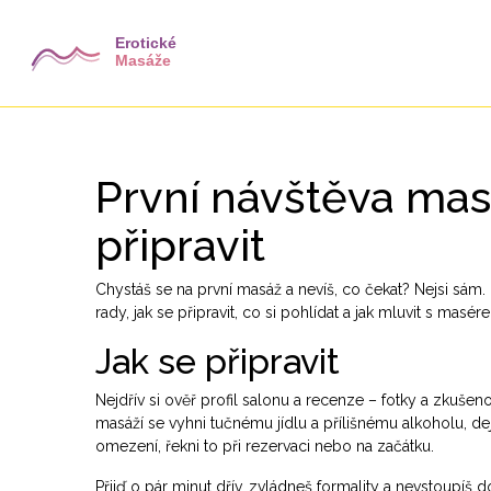
První návštěva masá
připravit
Chystáš se na první masáž a nevíš, co čekat? Nejsi sám. 
rady, jak se připravit, co si pohlídat a jak mluvit s ma
Jak se připravit
Nejdřív si ověř profil salonu a recenze – fotky a zkušeno
masáží se vyhni tučnému jídlu a přílišnému alkoholu, d
omezení, řekni to při rezervaci nebo na začátku.
Přijď o pár minut dřív, zvládneš formality a nevstoupíš