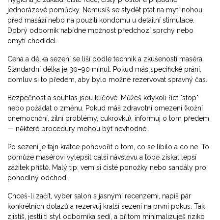
jednorázové pomůcky. Nemusíš se stydět ptát na mytí nohou
před masáží nebo na použití kondomu u detailní stimulace.
Dobrý odborník nabídne možnost předchozí sprchy nebo
omytí chodidel.
Cena a délka sezení se liší podle technik a zkušeností maséra.
Standardní délka je 30–90 minut. Pokud máš specifické přání,
domluv si to předem, aby bylo možné rezervovat správný čas.
Bezpečnost a souhlas jsou klíčové. Můžeš kdykoli říct "stop"
nebo požádat o změnu. Pokud máš zdravotní omezení (kožní
onemocnění, žilní problémy, cukrovku), informuj o tom předem
— některé procedury mohou být nevhodné.
Po sezení je fajn krátce pohovořit o tom, co se líbilo a co ne. To
pomůže masérovi vylepšit další návštěvu a tobě získat lepší
zážitek příště. Malý tip: vem si čisté ponožky nebo sandály pro
pohodlný odchod.
Chceš-li začít, vyber salon s jasnými recenzemi, napiš pár
konkrétních dotazů a rezervuj kratší sezení na první pokus. Tak
zjistíš, jestli ti styl odborníka sedí, a přitom minimalizuješ riziko