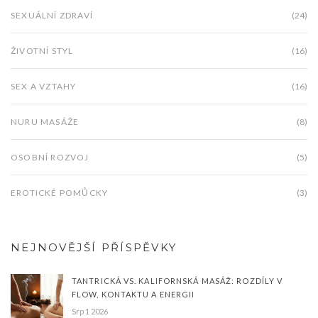
SEXUÁLNÍ ZDRAVÍ
(24)
ŽIVOTNÍ STYL
(16)
SEX A VZTAHY
(16)
NURU MASÁŽE
(8)
OSOBNÍ ROZVOJ
(5)
EROTICKÉ POMŮCKY
(3)
NEJNOVĚJŠÍ PŘÍSPĚVKY
TANTRICKÁ VS. KALIFORNSKÁ MASÁŽ: ROZDÍLY V
FLOW, KONTAKTU A ENERGII
Srp 1 2026