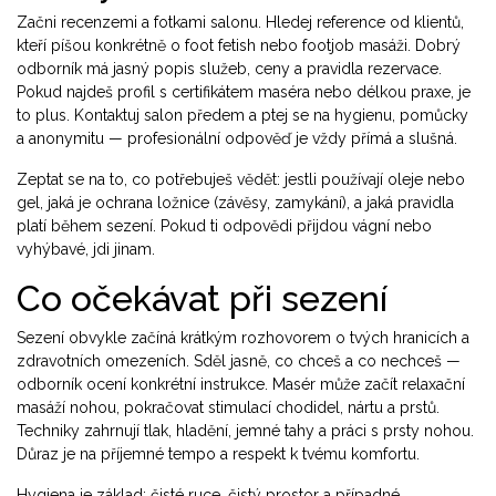
Začni recenzemi a fotkami salonu. Hledej reference od klientů,
kteří píšou konkrétně o foot fetish nebo footjob masáži. Dobrý
odborník má jasný popis služeb, ceny a pravidla rezervace.
Pokud najdeš profil s certifikátem maséra nebo délkou praxe, je
to plus. Kontaktuj salon předem a ptej se na hygienu, pomůcky
a anonymitu — profesionální odpověď je vždy přímá a slušná.
Zeptat se na to, co potřebuješ vědět: jestli používají oleje nebo
gel, jaká je ochrana ložnice (závěsy, zamykání), a jaká pravidla
platí během sezení. Pokud ti odpovědi přijdou vágní nebo
vyhýbavé, jdi jinam.
Co očekávat při sezení
Sezení obvykle začíná krátkým rozhovorem o tvých hranicích a
zdravotních omezeních. Sděl jasně, co chceš a co nechceš —
odborník ocení konkrétní instrukce. Masér může začít relaxační
masáží nohou, pokračovat stimulací chodidel, nártu a prstů.
Techniky zahrnují tlak, hladění, jemné tahy a práci s prsty nohou.
Důraz je na příjemné tempo a respekt k tvému komfortu.
Hygiena je základ: čisté ruce, čistý prostor a případné