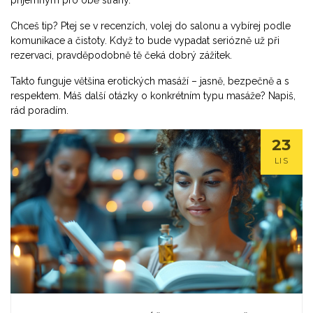
příjemným pro obě strany.
Chceš tip? Ptej se v recenzích, volej do salonu a vybírej podle
komunikace a čistoty. Když to bude vypadat seriózně už při
rezervaci, pravděpodobně tě čeká dobrý zážitek.
Takto funguje většina erotických masáží – jasně, bezpečně a s
respektem. Máš další otázky o konkrétním typu masáže? Napiš,
rád poradím.
23
LIS