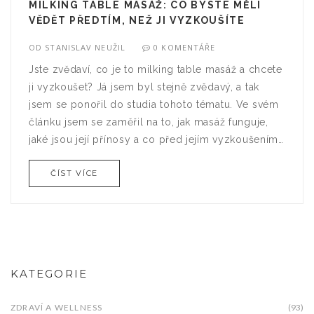
MILKING TABLE MASÁŽ: CO BYSTE MĚLI
VĚDĚT PŘEDTÍM, NEŽ JI VYZKOUŠÍTE
OD
STANISLAV NEUŽIL
0 KOMENTÁŘE
Jste zvědaví, co je to milking table masáž a chcete
ji vyzkoušet? Já jsem byl stejně zvědavý, a tak
jsem se ponořil do studia tohoto tématu. Ve svém
článku jsem se zaměřil na to, jak masáž funguje,
jaké jsou její přínosy a co před jejím vyzkoušením
můžete očekávat. Je to velmi inspirující záležitost,
ČÍST VÍCE
tak doufám, že se vám můj článek bude líbit!
KATEGORIE
ZDRAVÍ A WELLNESS
(93)