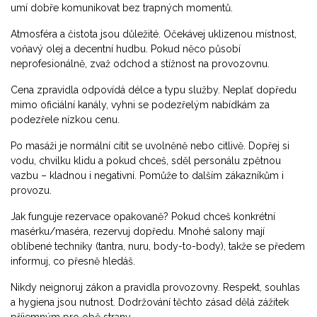
umí dobře komunikovat bez trapných momentů.
Atmosféra a čistota jsou důležité. Očekávej uklizenou místnost,
voňavý olej a decentní hudbu. Pokud něco působí
neprofesionálně, zvaž odchod a stížnost na provozovnu.
Cena zpravidla odpovídá délce a typu služby. Neplať dopředu
mimo oficiální kanály, vyhni se podezřelým nabídkám za
podezřele nízkou cenu.
Po masáži je normální cítit se uvolněně nebo citlivě. Dopřej si
vodu, chvilku klidu a pokud chceš, sděl personálu zpětnou
vazbu – kladnou i negativní. Pomůže to dalším zákazníkům i
provozu.
Jak funguje rezervace opakovaně? Pokud chceš konkrétní
masérku/maséra, rezervuj dopředu. Mnohé salony mají
oblíbené techniky (tantra, nuru, body-to-body), takže se předem
informuj, co přesně hledáš.
Nikdy neignoruj zákon a pravidla provozovny. Respekt, souhlas
a hygiena jsou nutnost. Dodržování těchto zásad dělá zážitek