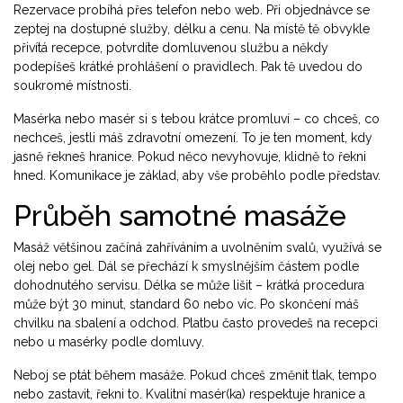
Rezervace probíhá přes telefon nebo web. Při objednávce se
zeptej na dostupné služby, délku a cenu. Na místě tě obvykle
přivítá recepce, potvrdíte domluvenou službu a někdy
podepíšeš krátké prohlášení o pravidlech. Pak tě uvedou do
soukromé místnosti.
Masérka nebo masér si s tebou krátce promluví – co chceš, co
nechceš, jestli máš zdravotní omezení. To je ten moment, kdy
jasně řekneš hranice. Pokud něco nevyhovuje, klidně to řekni
hned. Komunikace je základ, aby vše proběhlo podle představ.
Průběh samotné masáže
Masáž většinou začíná zahříváním a uvolněním svalů, využívá se
olej nebo gel. Dál se přechází k smyslnějším částem podle
dohodnutého servisu. Délka se může lišit – krátká procedura
může být 30 minut, standard 60 nebo víc. Po skončení máš
chvilku na sbalení a odchod. Platbu často provedeš na recepci
nebo u masérky podle domluvy.
Neboj se ptát během masáže. Pokud chceš změnit tlak, tempo
nebo zastavit, řekni to. Kvalitní masér(ka) respektuje hranice a