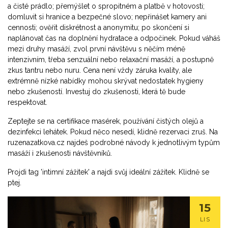
a čisté prádlo; přemýšlet o spropitném a platbě v hotovosti;
domluvit si hranice a bezpečné slovo; nepřinášet kamery ani
cennosti; ověřit diskrétnost a anonymitu; po skončení si
naplánovat čas na doplnění hydratace a odpočinek. Pokud váháš
mezi druhy masáží, zvol první návštěvu s něčím méně
intenzivním, třeba senzuální nebo relaxační masáží, a postupně
zkus tantru nebo nuru. Cena není vždy záruka kvality, ale
extrémně nízké nabídky mohou skrývat nedostatek hygieny
nebo zkušeností. Investuj do zkušenosti, která tě bude
respektovat.
Zeptejte se na certifikace masérek, používání čistých olejů a
dezinfekci lehátek. Pokud něco nesedí, klidně rezervaci zruš. Na
ruzenazatkova.cz najdeš podrobné návody k jednotlivým typům
masáží i zkušenosti návštěvníků.
Projdi tag 'intimní zážitek' a najdi svůj ideální zážitek. Klidně se
ptej.
15
LIS