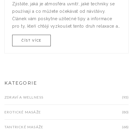
Zjistěte, jaká je atmosféra uvnitř, jaké techniky se
používají a co můžete očekávat od návštěvy.
Článek vám poskytne užitečné tipy a informace
pro ty, kteří chtějí vyzkoušet tento druh relaxace a
intimního zážitku.
ČÍST VÍCE
KATEGORIE
ZDRAVÍ A WELLNESS
(93)
EROTICKÉ MASÁŽE
(80)
TANTRICKÉ MASÁŽE
(68)