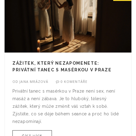
ZÁŽITEK, KTERÝ NEZAPOMENETE:
PRIVÁTNÍ TANEC S MASÉRKOU V PRAZE
OD
JANA MRÁZOVÁ
0 KOMENTÁŘE
Privátní tanec s masérkou v Praze není sex, není
masáž a není zábava. Je to hluboký, tělesný
zážitek, který může změnit váš vztah k sobě.
Zjistěte, co se děje během seance a proč ho lidé
nezapomínají.