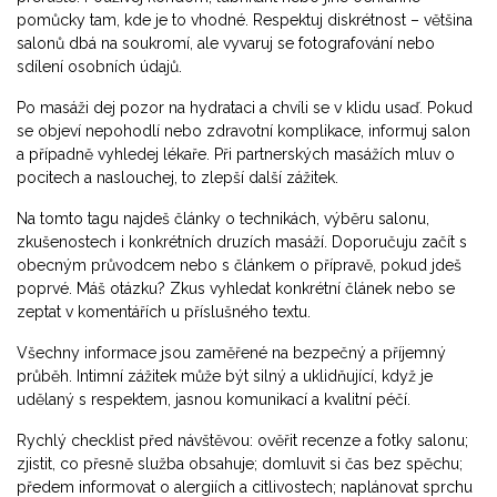
pomůcky tam, kde je to vhodné. Respektuj diskrétnost – většina
salonů dbá na soukromí, ale vyvaruj se fotografování nebo
sdílení osobních údajů.
Po masáži dej pozor na hydrataci a chvíli se v klidu usaď. Pokud
se objeví nepohodlí nebo zdravotní komplikace, informuj salon
a případně vyhledej lékaře. Při partnerských masážích mluv o
pocitech a naslouchej, to zlepší další zážitek.
Na tomto tagu najdeš články o technikách, výběru salonu,
zkušenostech i konkrétních druzích masáží. Doporučuju začít s
obecným průvodcem nebo s článkem o přípravě, pokud jdeš
poprvé. Máš otázku? Zkus vyhledat konkrétní článek nebo se
zeptat v komentářích u příslušného textu.
Všechny informace jsou zaměřené na bezpečný a příjemný
průběh. Intimní zážitek může být silný a uklidňující, když je
udělaný s respektem, jasnou komunikací a kvalitní péčí.
Rychlý checklist před návštěvou: ověřit recenze a fotky salonu;
zjistit, co přesně služba obsahuje; domluvit si čas bez spěchu;
předem informovat o alergiích a citlivostech; naplánovat sprchu