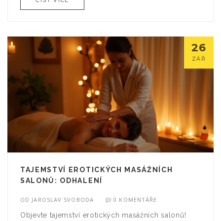
ČÍST VÍCE
26
ZÁŘ
TAJEMSTVÍ EROTICKÝCH MASÁŽNÍCH
SALONŮ: ODHALENÍ
OD
JAROSLAV SVOBODA
0 KOMENTÁŘE
Objevte tajemství erotických masážních salonů!