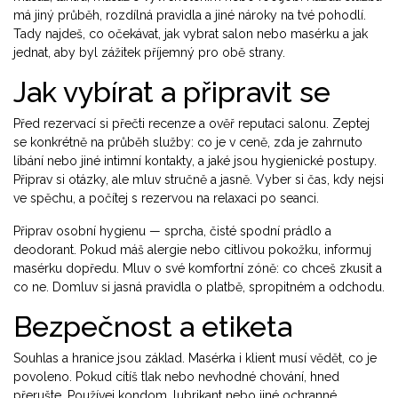
má jiný průběh, rozdílná pravidla a jiné nároky na tvé pohodlí.
Tady najdeš, co očekávat, jak vybrat salon nebo masérku a jak
jednat, aby byl zážitek příjemný pro obě strany.
Jak vybírat a připravit se
Před rezervací si přečti recenze a ověř reputaci salonu. Zeptej
se konkrétně na průběh služby: co je v ceně, zda je zahrnuto
líbání nebo jiné intimní kontakty, a jaké jsou hygienické postupy.
Připrav si otázky, ale mluv stručně a jasně. Vyber si čas, kdy nejsi
ve spěchu, a počítej s rezervou na relaxaci po seanci.
Připrav osobní hygienu — sprcha, čisté spodní prádlo a
deodorant. Pokud máš alergie nebo citlivou pokožku, informuj
masérku dopředu. Mluv o své komfortní zóně: co chceš zkusit a
co ne. Domluv si jasná pravidla o platbě, spropitném a odchodu.
Bezpečnost a etiketa
Souhlas a hranice jsou základ. Masérka i klient musí vědět, co je
povoleno. Pokud cítíš tlak nebo nevhodné chování, hned
přerušte. Používej kondom, lubrikant nebo jiné ochranné