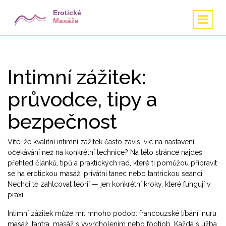
Intimní zážitek:
průvodce, tipy a
bezpečnost
Víte, že kvalitní intimní zážitek často závisí víc na nastavení
očekávání než na konkrétní technice? Na této stránce najdeš
přehled článků, tipů a praktických rad, které ti pomůžou připravit
se na erotickou masáž, privátní tanec nebo tantrickou seanci.
Nechci tě zahlcovat teorií — jen konkrétní kroky, které fungují v
praxi.
Intimní zážitek může mít mnoho podob: francouzské líbání, nuru
masáž, tantra, masáž s vyvrcholením nebo footjob. Každá služba