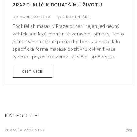
PRAZE: KLÍČ K BOHATŠÍMU ŽIVOTU
OD
MARIE KOPECKÁ
0 KOMENTÁŘE
Foot fetish masáž v Praze přináší nejen jedinečný
zážitek, ale také rozmanité zdravotní přínosy. Tento
článek vám nabídne přehled o tom, jak může tato
specifická forma masáže pozitivně ovlivnit vaše
fyzické i psychické zdraví. Zjistěte, proč byste
měli zkusit foot fetish masáž a jak si vybrat to
ČÍST VÍCE
správné místo v Praze.
KATEGORIE
ZDRAVÍ A WELLNESS
(93)