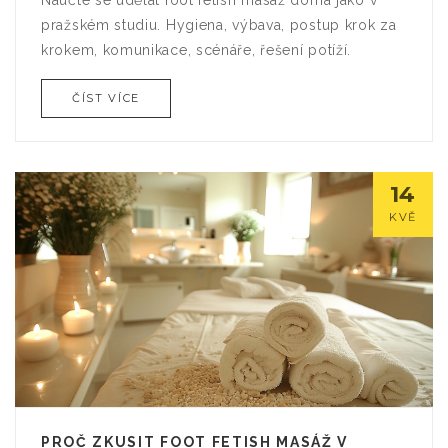
Naučte se udělat foot fetish masáž doma jako v
pražském studiu. Hygiena, výbava, postup krok za
krokem, komunikace, scénáře, řešení potíží.
ČÍST VÍCE
14
KVĚ
PROČ ZKUSIT FOOT FETISH MASÁŽ V