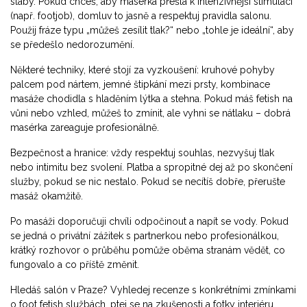
slabý. Pokud chceš, aby masérka přešla k intenzivnější stimulaci
(např. footjob), domluv to jasně a respektuj pravidla salonu.
Použij fráze typu „můžeš zesílit tlak?“ nebo „tohle je ideální“, aby
se předešlo nedorozumění.
Některé techniky, které stojí za vyzkoušení: kruhové pohyby
palcem pod nártem, jemné štipkání mezi prsty, kombinace
masáže chodidla s hladěním lýtka a stehna. Pokud máš fetish na
vůni nebo vzhled, můžeš to zmínit, ale vyhni se nátlaku – dobrá
masérka zareaguje profesionálně.
Bezpečnost a hranice: vždy respektuj souhlas, nezvyšuj tlak
nebo intimitu bez svolení. Platba a spropitné dej až po skončení
služby, pokud se nic nestalo. Pokud se necítíš dobře, přerušte
masáž okamžitě.
Po masáži doporučuji chvíli odpočinout a napít se vody. Pokud
se jedná o privátní zážitek s partnerkou nebo profesionálkou,
krátký rozhovor o průběhu pomůže oběma stranám vědět, co
fungovalo a co příště změnit.
Hledáš salón v Praze? Vyhledej recenze s konkrétními zmínkami
o foot fetish službách, ptej se na zkušenosti a fotky interiéru.