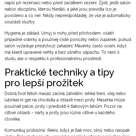
napiš při rezervaci nebo před začátkem sezení. Zjisti, jestli salón
nabízí disciplínu, kterou hledáš, a jaké jsou pravidla (co je
povoleno a co ne). Nikdy nepředpokládej, že vše je automaticky
součástí služby.
Hygiena je základ. Umyj si nohy před příchodem, ošetři
případné oděrky a používej čisté ponožky nebo župánek, pokud
salón vyžaduje předchozí zahalení. Masérky často ocení, když
má klient upravené nehty a bez silného zápachu. To není o
studu, ale o respektu k profesionálnímu prostředí.
Praktické techniky a tipy
pro lepší prožitek
Dobrá foot fetish masáž začíná zahřátím: lehké tření, olej nebo
lubrikační gel na chodidla a oblasti mezi prsty. Masérka může
používat palce, prsty i předloktí k tlakovým tahům. Pozor na
citlivé oblasti – nárty a prsty jsou různě citlivé u každého
člověka.
Komunikuj průběžně. Řekni, když je tlak moc silný nebo naopak