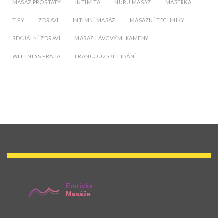
MASÁŽ PROSTATY
INTIMITA
NURU MASÁŽ
MASÉRKA
TIPY
ZDRAVÍ
INTIMNÍ MASÁŽ
MASÁŽNÍ TECHNIKY
SEXUÁLNÍ ZDRAVÍ
MASÁŽ LÁVOVÝMI KAMENY
WELLNESS PRAHA
FRANCOUZSKÉ LÍBÁNÍ