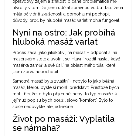
opravdový zájem a znalosti o dané problematice mě
utvrdily v tom, že jsem udělal správnou volbu. Tato žena
měla očividně zkušenosti a pomohla mi pochopit
důvody, proč by hluboká masáž varlat mohla fungovat.
Nyní na ostro: Jak probíhá
hluboká masáž varlat
Proces začal jako jakákoliv jiná masáž – odpočat si na
masérském stole a uvolnit se. Hlavní rozdíl nastal, když
masérka zaměřila své úsilí na oblast mého těla, které
jsem zprvu nepochopil.
Samotná masáž byla zvláštní - nebylo to jako běžná
masáž, kterou byste si mohli představit. Přestože bych
mohl říci, že to bylo příjemné, nebyl to typ masáže, k
jejímuž popisu bych použil slovo "komfort". Bylo to
spíše neobvyklé, ale jedinečné.
Život po masáži: Vyplatila
se námaha?