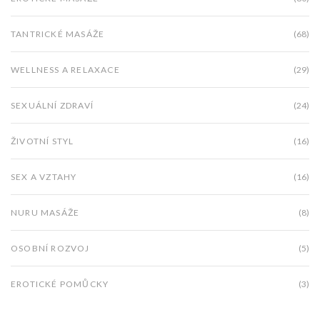
TANTRICKÉ MASÁŽE
(68)
WELLNESS A RELAXACE
(29)
SEXUÁLNÍ ZDRAVÍ
(24)
ŽIVOTNÍ STYL
(16)
SEX A VZTAHY
(16)
NURU MASÁŽE
(8)
OSOBNÍ ROZVOJ
(5)
EROTICKÉ POMŮCKY
(3)