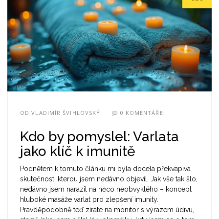
OD
VLADIMÍR ŠVIHLOVSKÝ
0 KOMENTÁŘE
Kdo by pomyslel: Varlata
jako klíč k imunitě
Podnětem k tomuto článku mi byla docela překvapivá
skutečnost, kterou jsem nedávno objevil. Jak vše tak šlo,
nedávno jsem narazil na něco neobvyklého – koncept
hluboké masáže varlat pro zlepšení imunity.
Pravděpodobně teď zíráte na monitor s výrazem údivu,