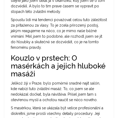
stejně jako jsem dělal já v okamžiku, kdy jsem se o tom
dozvěděl. A bylo to tim prave časem se vypravit po
stopach této zvláštní metody.
Spoustu lidí má tendenci považovat celou tuto záležitost
za přitaženou za vlasy. To je zcela přirozený postoj,
jakým reagujeme na něco, co je mimo naše běžné
vnímání. Měl jsem to podobně, ale rozhodl jsem se jít
do hloubky a skutečně se dozvědět, co je na tomto
fenoménu pravdy.
Kouzlo v prstech: O
masérkách a jejich hluboké
masáži
Jelikož žiji v Praze, bylo poměrně snadné najít salón,
kde nabízí tuto zvláštní masáž. To, co jsem se ale
nedokázal dočkat, byla návštěva. Přišel jsem tam s
otevřenou myslí a ochotou naučit se něco nového.
S masérkou, která se ukázala být velice profesionální a
diskrétní, jsme prošli všechny detaily procedury. Její