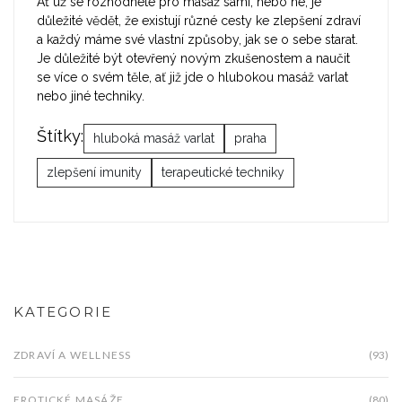
Ať už se rozhodnete pro masáž sami, nebo ne, je
důležité vědět, že existují různé cesty ke zlepšení zdraví
a každý máme své vlastní způsoby, jak se o sebe starat.
Je důležité být otevřený novým zkušenostem a naučit
se více o svém těle, ať již jde o hlubokou masáž varlat
nebo jiné techniky.
Štítky:
hluboká masáž varlat
praha
zlepšení imunity
terapeutické techniky
KATEGORIE
ZDRAVÍ A WELLNESS
(93)
EROTICKÉ MASÁŽE
(80)