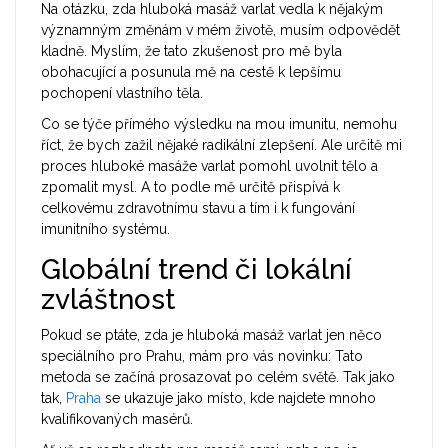
Na otázku, zda hluboká masáž varlat vedla k nějakým
významným změnám v mém životě, musím odpovědět
kladně. Myslím, že tato zkušenost pro mě byla
obohacující a posunula mě na cestě k lepšímu
pochopení vlastního těla.
Co se týče přímého výsledku na mou imunitu, nemohu
říct, že bych zažil nějaké radikální zlepšení. Ale určitě mi
proces hluboké masáže varlat pomohl uvolnit tělo a
zpomalit mysl. A to podle mě určitě přispívá k
celkovému zdravotnímu stavu a tím i k fungování
imunitního systému.
Globální trend či lokální
zvláštnost
Pokud se ptáte, zda je hluboká masáž varlat jen něco
speciálního pro Prahu, mám pro vás novinku: Tato
metoda se začíná prosazovat po celém světě. Tak jako
tak,
Praha
se ukazuje jako místo, kde najdete mnoho
kvalifikovaných masérů.