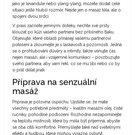
jako je levandule nebo ylang-ylang, můžete dodat celé
situaci ještě hlubší rozměr. Nejde jen o masáž těla, ale o
spojení dvou srdcí.
V praxi začněte jemnými doteky, nechte své prsty
klouzat po kůži vašeho partnera bez přílišného tlaku.
Objevujte, které oblasti přinášejí vašemu partnerovi
potěšení a zkoumejte je s laskavostí a pozorností. Jedná
se o prohlubování důvěry a intimity, takže věnujte čas
nejen masáži, ale i vzájemné komunikaci – povzbuzujte
svého partnera, aby vám řekl, co se mu líbí nebo co by
si přál dělat jinak.
Příprava na senzuální
masáž
Příprava je polovina úspěchu. Ujistěte se, že máte
všechny potřebné předměty – kvalitní masážní olej, čisté
ručníky, pohodlné podložení. Rozhodně nezapomínejte
na teplotu místnosti, která by měla být příjemná, abyste
se oba cítili komfortně. Přemýšlejte také nad světelnými
efekty a hudbou, které mohou výrazně ovlivnit