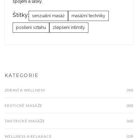
spojení a lásky.
Štítky:
senzuální masáž
masážní techniky
posílení vztahu
zlepšení intimity
KATEGORIE
ZDRAVÍ A WELLNESS
(93)
EROTICKÉ MASÁŽE
(80)
TANTRICKÉ MASÁŽE
(66)
WELLNESS A RELAXACE
(29)