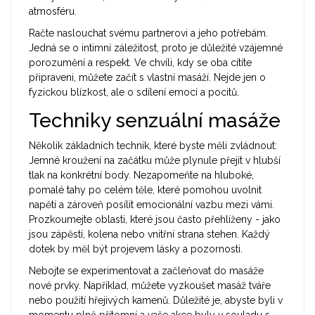
atmosféru.
Račte naslouchat svému partnerovi a jeho potřebám.
Jedná se o intimní záležitost, proto je důležité vzájemné
porozumění a respekt. Ve chvíli, kdy se oba cítíte
připraveni, můžete začít s vlastní masáží. Nejde jen o
fyzickou blízkost, ale o sdílení emocí a pocitů.
Techniky senzuální masáže
Několik základních technik, které byste měli zvládnout:
Jemné kroužení na začátku může plynule přejít v hlubší
tlak na konkrétní body. Nezapomeňte na hluboké,
pomalé tahy po celém těle, které pomohou uvolnit
napětí a zároveň posílit emocionální vazbu mezi vámi.
Prozkoumejte oblasti, které jsou často přehlíženy - jako
jsou zápěstí, kolena nebo vnitřní strana stehen. Každý
dotek by měl být projevem lásky a pozornosti.
Nebojte se experimentovat a začleňovat do masáže
nové prvky. Například, můžete vyzkoušet masáž tváře
nebo použití hřejivých kamenů. Důležité je, abyste byli v