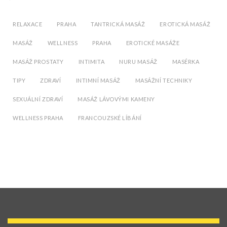
RELAXACE
PRAHA
TANTRICKÁ MASÁŽ
EROTICKÁ MASÁŽ
MASÁŽ
WELLNESS
PRAHA
EROTICKÉ MASÁŽE
MASÁŽ PROSTATY
INTIMITA
NURU MASÁŽ
MASÉRKA
TIPY
ZDRAVÍ
INTIMNÍ MASÁŽ
MASÁŽNÍ TECHNIKY
SEXUÁLNÍ ZDRAVÍ
MASÁŽ LÁVOVÝMI KAMENY
WELLNESS PRAHA
FRANCOUZSKÉ LÍBÁNÍ