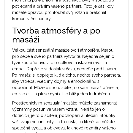
momentu plně přítomní a vaše akce byly v souladu s
potřebami a přáním vašeho partnera. Toto je čas, kdy
můžete opravdu prohloubit svůj vztah a překonat
komunikační bariéry.
Tvorba atmosféry a po
masáži
Velkou část senzuální masáže tvoří atmosféra, kterou
pro sebe a svého partnera vytvoříte. Nejedná se jen o
fyzickou přípravu, ale o celkové nastavení mysli a
emocí. Dopřejte si dostatek času, nebuďte pod tlakem.
Po masáži si dopřejte klid a ticho, nechte svého partnera,
aby vstřebal všechny dojmy a emocionálně si
odpočinul. Můžete spolu sdílet, co vám masáž přinesla,
co jste cítili a jak se nyní cítíte blíž jeden k druhému.
Prostřednictvím senzuální masáže můžete zaznamenat
významný posun ve vašem vztahu. Není to jen o
dotecích, je to o sdílení, pochopení a hledání hloubky
vaší vzájemné intimity. Je to cesta, na které se můžete
společně vydat, a objevovat tak nové rozměry vašeho