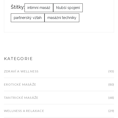
Štítky:
intimní masáž
hlubší spojení
partnerský vztah
masážní techniky
KATEGORIE
ZDRAVÍ A WELLNESS
(93)
EROTICKÉ MASÁŽE
(80)
TANTRICKÉ MASÁŽE
(68)
WELLNESS A RELAXACE
(29)