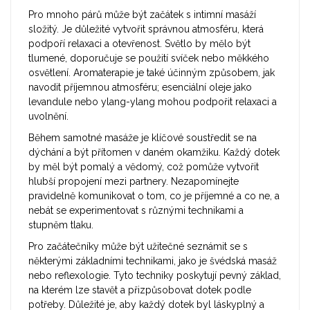
Pro mnoho párů může být začátek s intimní masáží
složitý. Je důležité vytvořit správnou atmosféru, která
podpoří relaxaci a otevřenost. Světlo by mělo být
tlumené, doporučuje se použití svíček nebo měkkého
osvětlení. Aromaterapie je také účinným způsobem, jak
navodit příjemnou atmosféru; esenciální oleje jako
levandule nebo ylang-ylang mohou podpořit relaxaci a
uvolnění.
Během samotné masáže je klíčové soustředit se na
dýchání a být přítomen v daném okamžiku. Každý dotek
by měl být pomalý a vědomý, což pomůže vytvořit
hlubší propojení mezi partnery. Nezapomínejte
pravidelně komunikovat o tom, co je příjemné a co ne, a
nebát se experimentovat s různými technikami a
stupněm tlaku.
Pro začátečníky může být užitečné seznámit se s
některými základními technikami, jako je švédská masáž
nebo reflexologie. Tyto techniky poskytují pevný základ,
na kterém lze stavět a přizpůsobovat dotek podle
potřeby. Důležité je, aby každý dotek byl láskyplný a