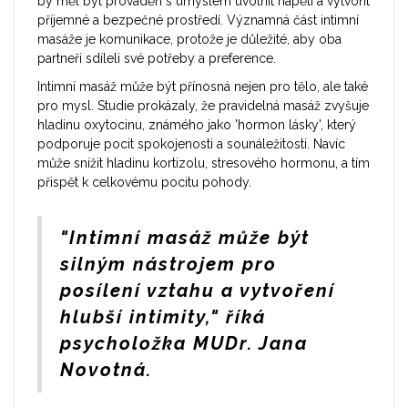
by měl být prováděn s úmyslem uvolnit napětí a vytvořit
příjemné a bezpečné prostředí. Významná část intimní
masáže je komunikace, protože je důležité, aby oba
partneři sdíleli své potřeby a preference.
Intimní masáž může být přínosná nejen pro tělo, ale také
pro mysl. Studie prokázaly, že pravidelná masáž zvyšuje
hladinu oxytocinu, známého jako 'hormon lásky', který
podporuje pocit spokojenosti a sounáležitosti. Navíc
může snížit hladinu kortizolu, stresového hormonu, a tím
přispět k celkovému pocitu pohody.
"Intimní masáž může být
silným nástrojem pro
posílení vztahu a vytvoření
hlubší intimity," říká
psycholožka MUDr. Jana
Novotná.