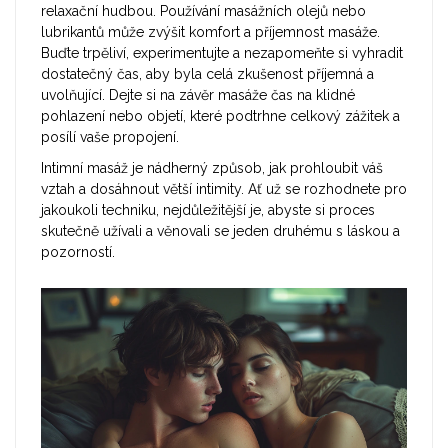
relaxační hudbou. Používání masážních olejů nebo
lubrikantů může zvýšit komfort a příjemnost masáže.
Buďte trpěliví, experimentujte a nezapomeňte si vyhradit
dostatečný čas, aby byla celá zkušenost příjemná a
uvolňující. Dejte si na závěr masáže čas na klidné
pohlazení nebo objetí, které podtrhne celkový zážitek a
posílí vaše propojení.
Intimní masáž je nádherný způsob, jak prohloubit váš
vztah a dosáhnout větší intimity. Ať už se rozhodnete pro
jakoukoli techniku, nejdůležitější je, abyste si proces
skutečně užívali a věnovali se jeden druhému s láskou a
pozorností.