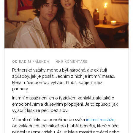
OD
RADIM KALENDA
0 KOMENTÁŘE
Partnerské vztahy mohou být náročné, ale existují
způsoby, jak je posílit. Jedním z nich je intimní masáž,
která může pomoci vytvořit hlubší spojení mezi
partnery.
Intimní masáž není jen o fyzickém kontaktu, ale také o
emocionálním a duševním propojení. Je to způsob, jak
vyjádřit lásku a péči bez slov.
V tomto článku se ponoříme do světa
intimní masáže
,
od základních technik až po hlubší benefity, které může
přinést vašemu vztahu. Ať už jste s masáží nováčci nebo