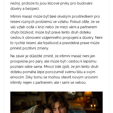
něžný, protože to jsou klíčové prvky pro budování
důvěry a bezpečí.
Intimní masáž může být také skvělým prostředkem pro
řešení různých problémů ve vztahu. Pokud cítíte, že se
váš vztah ocitá v krizi nebo že mezi vámi a partnerem
chybí blízkost, může být právě tento druh doteku
cestou k obnovení vzájemného propojení a důvěry. Není
to rychlé řešení, ale trpělivost a pravidelná praxe může
přinést pozitivní změny.
Na závěr je důležité zmínit, že intimní masáž není jen
prospěšná pro páry, ale může být i cestou k lepšímu
poznání sebe sama. Mnozí lidé zjistí, že jim tento druh
doteku pomáhá lépe porozumět svému tělu a svým
emocím. Díky tomu se mohou otevřít novým úrovním
intimity nejen s partnerem, ale i sami se sebou.