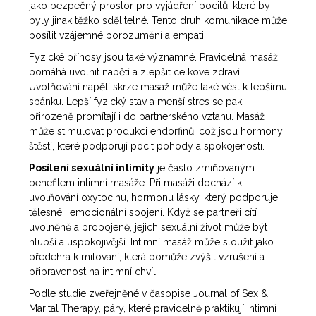
jako bezpečný prostor pro vyjádření pocitů, které by
byly jinak těžko sdělitelné. Tento druh komunikace může
posílit vzájemné porozumění a empatii.
Fyzické přínosy jsou také významné. Pravidelná masáž
pomáhá uvolnit napětí a zlepšit celkové zdraví.
Uvolňování napětí skrze masáž může také vést k lepšímu
spánku. Lepší fyzický stav a menší stres se pak
přirozeně promítají i do partnerského vztahu. Masáž
může stimulovat produkci endorfinů, což jsou hormony
štěstí, které podporují pocit pohody a spokojenosti.
Posílení sexuální intimity
je často zmiňovaným
benefitem intimní masáže. Při masáži dochází k
uvolňování oxytocinu, hormonu lásky, který podporuje
tělesné i emocionální spojení. Když se partneři cítí
uvolněně a propojeně, jejich sexuální život může být
hlubší a uspokojivější. Intimní masáž může sloužit jako
předehra k milování, která pomůže zvýšit vzrušení a
připravenost na intimní chvíli.
Podle studie zveřejněné v časopise Journal of Sex &
Marital Therapy, páry, které pravidelně praktikují intimní