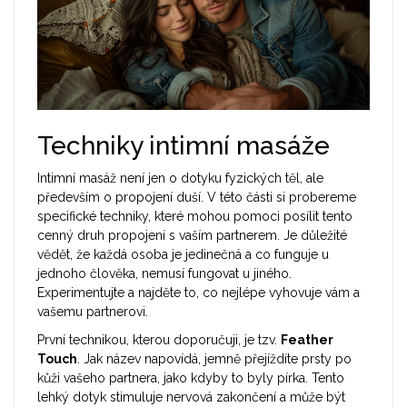
Techniky intimní masáže
Intimní masáž není jen o dotyku fyzických těl, ale
především o propojení duší. V této části si probereme
specifické techniky, které mohou pomoci posílit tento
cenný druh propojení s vaším partnerem. Je důležité
vědět, že každá osoba je jedinečná a co funguje u
jednoho člověka, nemusí fungovat u jiného.
Experimentujte a najděte to, co nejlépe vyhovuje vám a
vašemu partnerovi.
První technikou, kterou doporučuji, je tzv.
Feather
Touch
. Jak název napovídá, jemně přejíždíte prsty po
kůži vašeho partnera, jako kdyby to byly pírka. Tento
lehký dotyk stimuluje nervová zakončení a může být