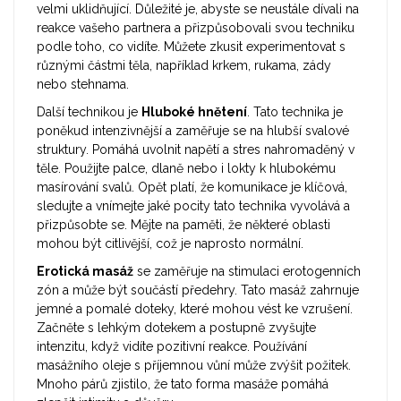
velmi uklidňující. Důležité je, abyste se neustále dívali na
reakce vašeho partnera a přizpůsobovali svou techniku
podle toho, co vidíte. Můžete zkusit experimentovat s
různými částmi těla, například krkem, rukama, zády
nebo stehnama.
Další technikou je
Hluboké hnětení
. Tato technika je
poněkud intenzivnější a zaměřuje se na hlubší svalové
struktury. Pomáhá uvolnit napětí a stres nahromaděný v
těle. Použijte palce, dlaně nebo i lokty k hlubokému
masírování svalů. Opět platí, že komunikace je klíčová,
sledujte a vnímejte jaké pocity tato technika vyvolává a
přizpůsobte se. Mějte na paměti, že některé oblasti
mohou být citlivější, což je naprosto normální.
Erotická masáž
se zaměřuje na stimulaci erotogenních
zón a může být součástí předehry. Tato masáž zahrnuje
jemné a pomalé doteky, které mohou vést ke vzrušení.
Začněte s lehkým dotekem a postupně zvyšujte
intenzitu, když vidíte pozitivní reakce. Používání
masážního oleje s příjemnou vůní může zvýšit požitek.
Mnoho párů zjistilo, že tato forma masáže pomáhá