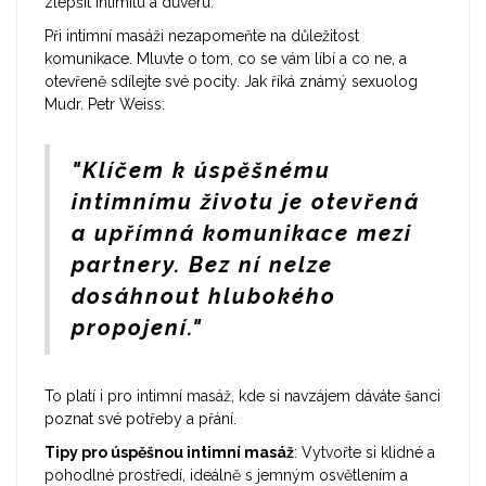
zlepšit intimitu a důvěru.
Při intimní masáži nezapomeňte na důležitost
komunikace. Mluvte o tom, co se vám líbí a co ne, a
otevřeně sdílejte své pocity. Jak říká známý sexuolog
Mudr. Petr Weiss:
"Klíčem k úspěšnému
intimnímu životu je otevřená
a upřímná komunikace mezi
partnery. Bez ní nelze
dosáhnout hlubokého
propojení."
To platí i pro intimní masáž, kde si navzájem dáváte šanci
poznat své potřeby a přání.
Tipy pro úspěšnou intimní masáž
: Vytvořte si klidné a
pohodlné prostředí, ideálně s jemným osvětlením a