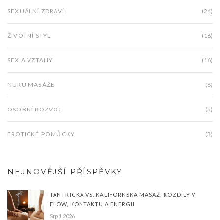
SEXUÁLNÍ ZDRAVÍ
(24)
ŽIVOTNÍ STYL
(16)
SEX A VZTAHY
(16)
NURU MASÁŽE
(8)
OSOBNÍ ROZVOJ
(5)
EROTICKÉ POMŮCKY
(3)
NEJNOVĚJŠÍ PŘÍSPĚVKY
TANTRICKÁ VS. KALIFORNSKÁ MASÁŽ: ROZDÍLY V
FLOW, KONTAKTU A ENERGII
Srp 1 2026