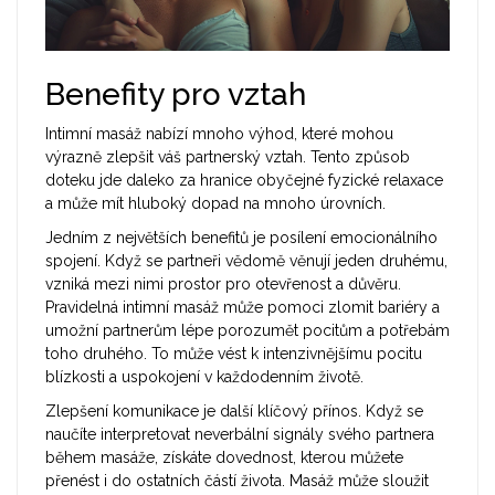
Benefity pro vztah
Intimní masáž nabízí mnoho výhod, které mohou
výrazně zlepšit váš partnerský vztah. Tento způsob
doteku jde daleko za hranice obyčejné fyzické relaxace
a může mít hluboký dopad na mnoho úrovních.
Jedním z největších benefitů je posílení emocionálního
spojení. Když se partneři vědomě věnují jeden druhému,
vzniká mezi nimi prostor pro otevřenost a důvěru.
Pravidelná intimní masáž může pomoci zlomit bariéry a
umožní partnerům lépe porozumět pocitům a potřebám
toho druhého. To může vést k intenzivnějšímu pocitu
blízkosti a uspokojení v každodenním životě.
Zlepšení komunikace je další klíčový přínos. Když se
naučíte interpretovat neverbální signály svého partnera
během masáže, získáte dovednost, kterou můžete
přenést i do ostatních částí života. Masáž může sloužit