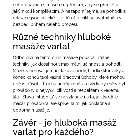
nebo obavách s masérem předem, aby se předešlo
jakýmkoli komplikacím. A nezapomínejme, že pohodlí a
relaxace jsou kritické – je důležité cítit se uvolněně a v
bezpečí během celého procesu.
Různé techniky hluboké
masáže varlat
Odborníci na tento druh masáže používají různé
techniky, jak dosáhnout maximální účinnosti a pohodlí.
Může zahrnovat jemné tlakové body, hladké klouzáky a
konec konců také vážné pracovní úchopy, které mohou
občas působit trochu nepříjemně, ale vždy by měly být
prováděny s nejvyšší citlivostí a respektem k vašemu
tělu. Slovo "hluboká" se nevztahuje na to, jak tvrdě je
masáž prováděna, ale spíše na to, jak důkladná a
odborná masáž je.
Závěr - je hluboká masáž
varlat pro každého?