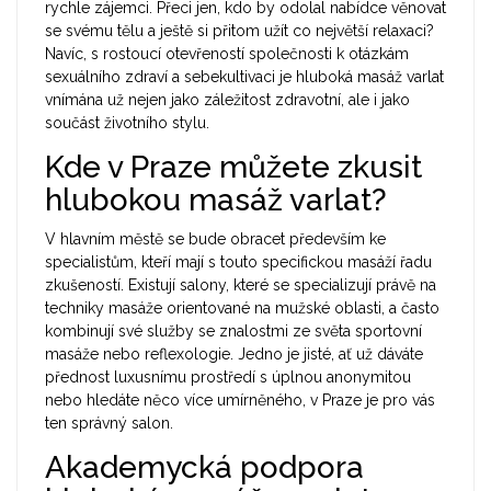
rychle zájemci. Přeci jen, kdo by odolal nabídce věnovat
se svému tělu a ještě si přitom užít co největší relaxaci?
Navíc, s rostoucí otevřeností společnosti k otázkám
sexuálního zdraví a sebekultivaci je hluboká masáž varlat
vnímána už nejen jako záležitost zdravotní, ale i jako
součást životního stylu.
Kde v Praze můžete zkusit
hlubokou masáž varlat?
V hlavním městě se bude obracet především ke
specialistům, kteří mají s touto specifickou masáží řadu
zkušeností. Existují salony, které se specializují právě na
techniky masáže orientované na mužské oblasti, a často
kombinují své služby se znalostmi ze světa sportovní
masáže nebo reflexologie. Jedno je jisté, ať už dáváte
přednost luxusnímu prostředí s úplnou anonymitou
nebo hledáte něco více umírněného, v Praze je pro vás
ten správný salon.
Akademycká podpora