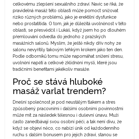
celkovému zlepšení sexuálního zdraví. Navíc se říká, že
pravidelná masáž této oblasti může pomoct snižovat
riziko různých problémů, jako je erektilní dysfunkce
nebo prostatitida. O tom, jak je důležitá uvolněnost v této
oblasti, se přesvědčil i Lukáš, když jsem ho po dlouhém
přemlouvání odvedla do jednoho z pražských
masážních salonů. Myslím, že ještě nikdy dřív nohy ze
salonu nevyřítily takovým lehkým krokem jako ten den.
Podle odborníků tomu může napomáhat snížení stresu,
uvolnění napětí a celkové zklidnění mysli, které jsou
tradičními benefitami jakékoliv masáže.
Proč se stává hluboké
masáž varlat trendem?
Dnešní společnost je pod neustálým tlakem a stres
způsobený pracovními i dalšími osobními povinnostmi
může mít za následek tělesnou i duševní únavu. Muži
často zanedbávají svou osobní péči, a tak není divu, že
když se objeví něco, co nabízí únik od každodenního
ruchu s dalším bonusem pro jejich zdraví, stanou se