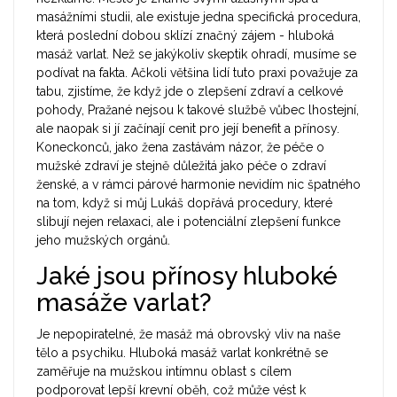
masážními studii, ale existuje jedna specifická procedura,
která poslední dobou sklízí značný zájem - hluboká
masáž varlat. Než se jakýkoliv skeptik ohradí, musíme se
podívat na fakta. Ačkoli většina lidí tuto praxi považuje za
tabu, zjistíme, že když jde o zlepšení zdraví a celkové
pohody, Pražané nejsou k takové službě vůbec lhostejní,
ale naopak si jí začínají cenit pro její benefit a přínosy.
Koneckonců, jako žena zastávám názor, že péče o
mužské zdraví je stejně důležitá jako péče o zdraví
ženské, a v rámci párové harmonie nevidím nic špatného
na tom, když si můj Lukáš dopřává procedury, které
slibují nejen relaxaci, ale i potenciální zlepšení funkce
jeho mužských orgánů.
Jaké jsou přínosy hluboké
masáže varlat?
Je nepopiratelné, že masáž má obrovský vliv na naše
tělo a psychiku. Hluboká masáž varlat konkrétně se
zaměřuje na mužskou intímnu oblast s cílem
podporovat lepší krevní oběh, což může vést k