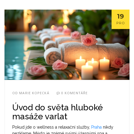
19
PRO
OD
MARIE KOPECKÁ
0 KOMENTÁŘE
Úvod do světa hluboké
masáže varlat
Pokud jde o wellness a relaxační služby,
Praha
nikdy
nezklame. Město je známé svými úžasnými spa a