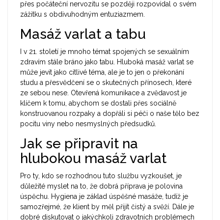
přes počáteční nervozitu se později rozpovídal o svém
zážitku s obdivuhodným entuziazmem.
Masáž varlat a tabu
I v 21. století je mnoho témat spojených se sexuálním
zdravím stále bráno jako tabu. Hluboká masáž varlat se
může jevit jako citlivé téma, ale je to jen o překonání
studu a přesvědčení se o skutečných přínosech, které
ze sebou nese. Otevřená komunikace a zvědavost je
klíčem k tomu, abychom se dostali přes sociálně
konstruovanou rozpaky a dopřáli si péči o naše tělo bez
pocitu viny nebo nesmyslných předsudků.
Jak se připravit na
hlubokou masáž varlat
Pro ty, kdo se rozhodnou tuto službu vyzkoušet, je
důležité myslet na to, že dobrá příprava je polovina
úspěchu. Hygiena je základ úspěšné masáže, tudíž je
samozřejmé, že klient by měl přijít čistý a svěží. Dále je
dobré diskutovat o jakýchkoli zdravotních problémech