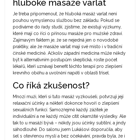
hluboké masáže varlat
Je třeba připomenout, že hluboká masáž varlat není
pouhou vymyslenou službou bez základu. Pokud se
podíváme do řady studií, zjistíme, že existují výzkumy,
které mají co říci o přínosu masáže pro mužské zdraví.
Zajímavým faktem je, že se nejedná jen o novodobé
praktiky, ale že masáže varlat mají své místo i v tradiční
čínské medicíně. Ačkoliv západní medicína může někdy
být k alternativním postupům skeptická, roste počet
lékařů, kteří uznávají benefit těchto terapií pro zlepšení
krevního oběhu a uvolnění napětí v oblasti třísel.
Co říká zkušenost?
Mnozí muži, kteří si tuto masáž vyzkoušeli, potvrzují její
relaxační účinky a někteří dokonce hovoří o zlepšení
sexuálních funkcí. Samozřejmě každý zážitek je
individuální a ne každý může cítit okamžité výsledky. Ale
tak to u masáží bývá – někdy jsou účinky subtilní, a jindy
sáhodlouhé. Do salonu jsem Lukášovi doporučila, aby
šel s otevřenou myslí a bez očekávání, pravda byla, že i