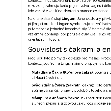
kontextu hinduistické a tantrické tradice reprezent
roku 2023 zahrnuje tento pojem vulvu, vagínu i děl
kde začíná život, lůno stvoření a pramen existence. J
Na druhé straně stojí
Lingam
. Jeho doslovný překl
přijímající prostor, Lingam symbolizuje aktivní, tvoř
přítomnosti a jednotné kosmické síly. V tantrické fil
vzájemně doplňuje, podporuje a ovlivňuje. Tento vzt
orientálních filosofií.
Souvislost s čakrami a e
Proč jsou tyto pojmy tak důležité pro masáž? Protože
kontextu jsou Yoni a Lingam přímo propojeny s konk
Mūlādhāra Čakra (Kořenová čakra):
Souvisí s 
základní životní sílu.
Svādiṣthāna Čakra (Sakrální čakra):
Toto centr
svůj nejvýraznější projev v podobě citového a sm
Mānipura a Anāhata Čakra:
Jak uvádí dokument 
sluneční plexus a srdcovou čakru, což spojuje sex