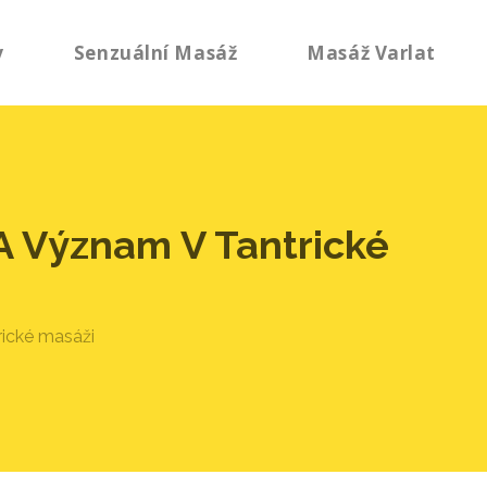
y
Senzuální Masáž
Masáž Varlat
A Význam V Tantrické
rické masáži