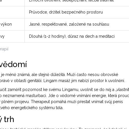
a
Emoční uvolnění, sebepoznání, léčba traumát
Průvodce, držitel bezpečného prostoru
 výkon
Jasné, respektované, založené na souhlasu
avy
Dlouhá (1-2 hodiny), důraz na dech a meditaci
rapií
 vědomí
 je méně známá, ale stejně důležitá. Muži často nesou obrovské
ávě v oblasti genitálií. Lingam masáž jim nabízí prostor k uvolnění.
it zaměřit pozornost ke svému Lingamu, uvolnit se do něj a „vlastni
 To neznamená masturbaci. Jde o vědomé vnímání energie, která proud
 v plném projevu. Therapeut pomáhá muži přestat vnímat svůj penis
stvého energetického systému těla.
 trh