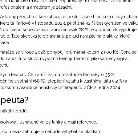
nejsou tantrické masáže státem regulovány. To znamená, že kdokoli si
profesionálem a amatérem je zásadní.
 Vyžadují předchozí konzultaci, respektují jasné hranice a nikdy netlačí
niverzitě Karlové v listopadu 2023, přibližně 42 % českých žen ve věku
rvků do svého sebepoznání. Zároveň však 28 % respondentek vyjadřuje
dic. Tato skeptika je oprávněná, pokud narazíte na praktiky, které
kace.
 masáže se v roce 2026 pohybují průměrně kolem 2 500 Kč. Cena se
do nabízí tuto službu výrazně levněji, berte to jako varovný signál.
zení.
ch terapií v ČR nárůst zájmu o tantrické techniky o 35 %.
ního uvolnění (68 %), zlepšení vztahu k vlastnímu tělu (52 %) a
 průzkumu Asociace holistických terapeutů v ČR z ledna 2024.
apeuta?
 několik bodů:
absolvovali uznávané kurzy tantry a mají reference.
í, co masáž zahrnuje, a nebude vyhýbat se otázkám.