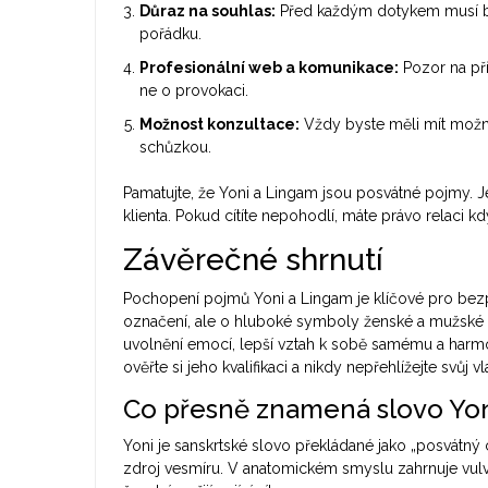
Důraz na souhlas:
Před každým dotykem musí být 
pořádku.
Profesionální web a komunikace:
Pozor na pří
ne o provokaci.
Možnost konzultace:
Vždy byste měli mít možno
schůzkou.
Pamatujte, že Yoni a Lingam jsou posvátné pojmy. Je
klienta. Pokud cítíte nepohodlí, máte právo relaci kd
Závěrečné shrnutí
Pochopení pojmů Yoni a Lingam je klíčové pro bezp
označení, ale o hluboké symboly ženské a mužské e
uvolnění emocí, lepší vztah k sobě samému a harmon
ověřte si jeho kvalifikaci a nikdy nepřehlížejte svůj v
Co přesně znamená slovo Yo
Yoni je sanskrtské slovo překládané jako „posvátný
zdroj vesmíru. V anatomickém smyslu zahrnuje vulv