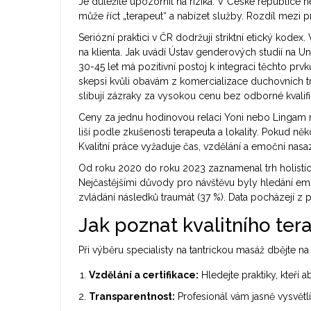
Je důležité upozornit na rizika. V České republice 
může říct „terapeut“ a nabízet služby. Rozdíl mezi 
Seriózní praktici v ČR dodržují striktní etický kodex.
na klienta. Jak uvádí Ústav genderových studií na U
30-45 let má pozitivní postoj k integraci těchto p
skepsi kvůli obavám z komercializace duchovních tra
slibují zázraky za vysokou cenu bez odborné kvalifi
Ceny za jednu hodinovou relaci Yoni nebo Lingam
liší podle zkušenosti terapeuta a lokality. Pokud něk
Kvalitní práce vyžaduje čas, vzdělání a emoční nasa
Od roku 2020 do roku 2023 zaznamenal trh holistický
Nejčastějšími důvody pro návštěvu byly hledání emoč
zvládání následků traumát (37 %). Data pocházejí z
Jak poznat kvalitního ter
Při výběru specialisty na tantrickou masáž dbějte na
Vzdělání a certifikace:
Hledejte praktiky, kteří 
Transparentnost:
Profesionál vám jasně vysvětl