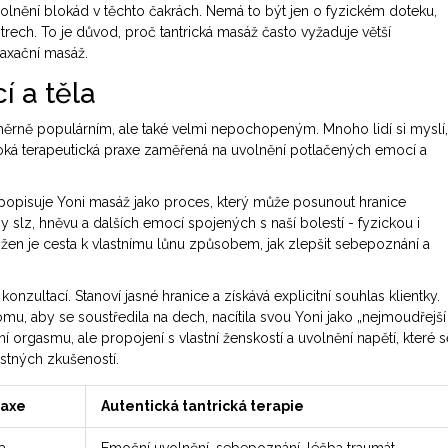
uvolnění blokád v těchto čakrách. Nemá to být jen o fyzickém doteku,
rech. To je důvod, proč tantrická masáž často vyžaduje větší
laxační masáž.
í a těla
měrně populárním, ale také velmi nepochopeným. Mnoho lidí si myslí,
uboká terapeutická praxe zaměřená na uvolnění potlačených emocí a
ií, popisuje Yoni masáž jako proces, který může posunout hranice
ny slz, hněvu a dalších emocí spojených s naší bolestí - fyzickou i
 žen je cesta k vlastnímu lůnu způsobem, jak zlepšit sebepoznání a
onzultací. Stanoví jasné hranice a získává explicitní souhlas klientky.
omu, aby se soustředila na dech, nacítila svou Yoni jako „nejmoudřejší
í orgasmu, ale propojení s vlastní ženskostí a uvolnění napětí, které s
stných zkušeností.
raxe
Autentická tantrická terapie