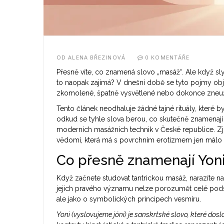
OD
ALENA BŘEZINOVÁ
0 KOMENTÁŘE
Přesně víte, co znamená slovo „masáž“. Ale když sl
to naopak zajímá? V dnešní době se tyto pojmy objev
zkomolené, špatně vysvětlené nebo dokonce zneužit
Tento článek neodhaluje žádné tajné rituály, které by
odkud se tyhle slova berou, co skutečně znamenají v
moderních masážních technik v České republice. Zjist
vědomí, která má s povrchním erotizmem jen málo
Co přesně znamenají Yon
Když začnete studovat tantrickou masáž, narazíte na
jejich pravého významu nelze porozumět celé podsta
ale jako o symbolických principech vesmíru.
Yoni (vyslovujeme jóni) je sanskrtské slovo, které do