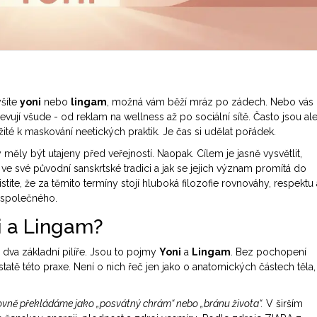
yšíte
yoni
nebo
lingam
, možná vám běží mráz po zádech. Nebo vás
ují všude - od reklam na wellness až po sociální sítě. Často jsou al
é k maskování neetických praktik. Je čas si udělat pořádek.
 měly být utajeny před veřejností. Naopak. Cílem je jasně vysvětlit,
e své původní sanskrtské tradici a jak se jejich význam promítá do
íte, že za těmito termíny stojí hluboká filozofie rovnováhy, respektu 
 společného.
i a Lingam?
 dva základní pilíře. Jsou to pojmy
Yoni
a
Lingam
. Bez pochopení
tě této praxe. Není o nich řeč jen jako o anatomických částech těla,
slovně překládáme jako „posvátný chrám“ nebo „bránu života“.
V širším