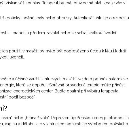
získán váš souhlas. Terapeut by měl pravidelně ptát, zda je vše v
liš eroticky laděné texty nebo obrázky. Autentická tantra je o respektu
st si terapeuta předem zavolat nebo se setkat krátkou úvodní
jich použití v masáži by mělo být doprovázeno úctou k tělu i k duši
ykoli ukončit.
ečné a účinné využití tantrických masáží. Nejde o pouhé anatomické
nergie, které se doplňují. Správně provedená terapie může přinést
izaci energetických center. Buďte opatrní při výběru terapeuta,
lastní pocit bezpečí.
ni?
 chrám“ nebo „brána života“. Reprezentuje ženskou energii, plodnost a
u, vagínu a dělohu, ale v tantrickém kontextu je symbolem božského