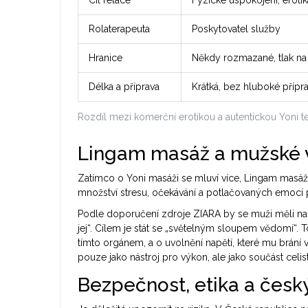
Cíl relace
Fyzické uspokojení, erotik
Rolaterapeuta
Poskytovatel služby
Hranice
Někdy rozmazané, tlak na
Délka a příprava
Krátká, bez hluboké přípr
Rozdíl mezi komerční erotikou a autentickou Yoni te
Lingam masáž a mužské
Zatímco o Yoni masáži se mluví více, Lingam masáž
množství stresu, očekávání a potlačovaných emocí pr
Podle doporučení zdroje ZIARA by se muži měli nauč
jej“. Cílem je stát se „světelným sloupem vědomí“.
tímto orgánem, a o uvolnění napětí, které mu brání
pouze jako nástroj pro výkon, ale jako součást celi
Bezpečnost, etika a český