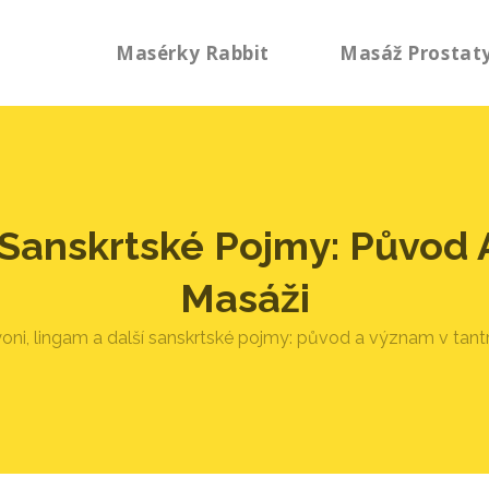
Masérky Rabbit
Masáž Prostat
í Sanskrtské Pojmy: Původ 
Masáži
yoni, lingam a další sanskrtské pojmy: původ a význam v tant