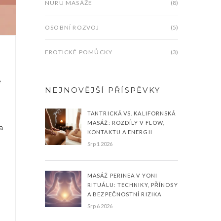
NURU MASÁŽE
(8)
OSOBNÍ ROZVOJ
(5)
EROTICKÉ POMŮCKY
(3)
e
NEJNOVĚJŠÍ PŘÍSPĚVKY
TANTRICKÁ VS. KALIFORNSKÁ
MASÁŽ: ROZDÍLY V FLOW,
a
KONTAKTU A ENERGII
Srp 1 2026
MASÁŽ PERINEA V YONI
RITUÁLU: TECHNIKY, PŘÍNOSY
A BEZPEČNOSTNÍ RIZIKA
Srp 6 2026