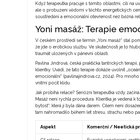
Když terapeutka pracuje s těmito oblastmi, cílí na 
ale o probuzení vědomí v těchto energetických cent
soustředění a emocionální otevřenost než běžná re
Yoni masáž: Terapie emoc
V českém prostředí se termín „Yoni masáž“ stal po
že jde o erotickou službu. Ve skutečnosti je to hl
traumát uložených v pánevní oblasti.
Pavlína Jindrová, česká praktička tantrických terap
klientky. Uvádí, že tato terapie dokáže uvolnit „oceá
emocionální“ (pavlinajindrova.cz, 2024). Pro mnoho
vnitřní pocit klidu.
Jak probíhá relace? Seriózní terapeutka vždy začíná k
Masáž není rychlá procedura. Klientka je vedená k t
bytost“, která jí byla dána darem. Cílem není dosažen
tam nahromadilo během let stresu, strachu nebo pa
Aspekt
Komerční / Neetická p