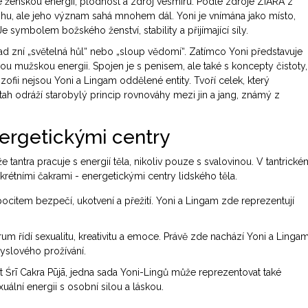
uje ženskou energii, plodnost a zdroj vesmíru. Podle zdroje ZIARA z
ohu, ale jeho význam sahá mnohem dál. Yoni je vnímána jako místo,
e symbolem božského ženství, stability a přijímající síly.
ad zní „světelná hůl“ nebo „sloup vědomí“. Zatímco Yoni představuje
ivou mužskou energii. Spojen je s penisem, ale také s koncepty čistoty,
ozofii nejsou Yoni a Lingam oddělené entity. Tvoří celek, který
ah odráží starobylý princip rovnováhy mezi jin a jang, známý z
nergetickými centry
 tantra pracuje s energií těla, nikoliv pouze s svalovinou. V tantrické
rétními čakrami - energetickými centry lidského těla.
pocitem bezpečí, ukotvení a přežití. Yoni a Lingam zde reprezentují
um řídí sexualitu, kreativitu a emoce. Právě zde nachází Yoni a Linga
yslového prožívání.
Śrī Cakra Pūjā, jedna sada Yoni-Lingů může reprezentovat také
uální energii s osobní silou a láskou.