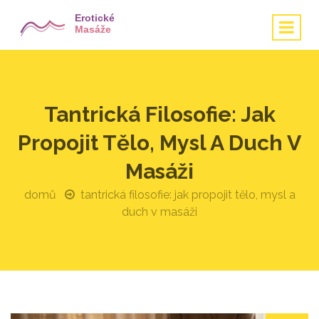
Tantrická Filosofie: Jak
Propojit Tělo, Mysl A Duch V
Masáži
domů
tantrická filosofie: jak propojit tělo, mysl a
duch v masáži