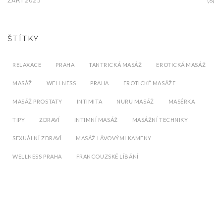
ZÁŘÍ 2025
(8)
ŠTÍTKY
RELAXACE
PRAHA
TANTRICKÁ MASÁŽ
EROTICKÁ MASÁŽ
MASÁŽ
WELLNESS
PRAHA
EROTICKÉ MASÁŽE
MASÁŽ PROSTATY
INTIMITA
NURU MASÁŽ
MASÉRKA
TIPY
ZDRAVÍ
INTIMNÍ MASÁŽ
MASÁŽNÍ TECHNIKY
SEXUÁLNÍ ZDRAVÍ
MASÁŽ LÁVOVÝMI KAMENY
WELLNESS PRAHA
FRANCOUZSKÉ LÍBÁNÍ