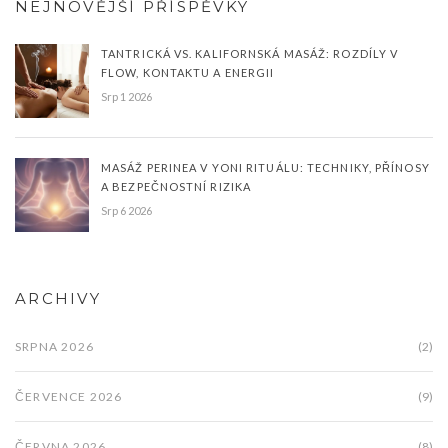
NEJNOVĚJŠÍ PŘÍSPĚVKY
TANTRICKÁ VS. KALIFORNSKÁ MASÁŽ: ROZDÍLY V
FLOW, KONTAKTU A ENERGII
Srp 1 2026
MASÁŽ PERINEA V YONI RITUÁLU: TECHNIKY, PŘÍNOSY
A BEZPEČNOSTNÍ RIZIKA
Srp 6 2026
ARCHIVY
SRPNA 2026
(2)
ČERVENCE 2026
(9)
ČERVNA 2026
(8)