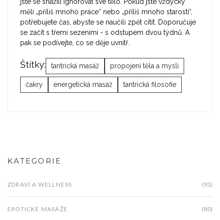
jste se snažili ignorovat své tělo. Pokud jste vždycky
měli „příliš mnoho práce“ nebo „příliš mnoho starostí“,
potřebujete čas, abyste se naučili zpět cítit. Doporučuje
se začít s třemi sezeními - s odstupem dvou týdnů. A
pak se podívejte, co se děje uvnitř.
Štítky:
tantrická masáž
propojení těla a mysli
čakry
energetická masáž
tantrická filosofie
KATEGORIE
ZDRAVÍ A WELLNESS
(93)
EROTICKÉ MASÁŽE
(80)