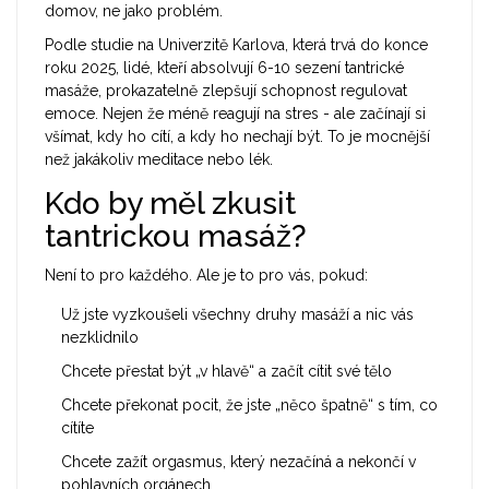
domov, ne jako problém.
Podle studie na Univerzitě Karlova, která trvá do konce
roku 2025, lidé, kteří absolvují 6-10 sezení tantrické
masáže, prokazatelně zlepšují schopnost regulovat
emoce. Nejen že méně reagují na stres - ale začínají si
všímat, kdy ho cítí, a kdy ho nechají být. To je mocnější
než jakákoliv meditace nebo lék.
Kdo by měl zkusit
tantrickou masáž?
Není to pro každého. Ale je to pro vás, pokud:
Už jste vyzkoušeli všechny druhy masáží a nic vás
nezklidnilo
Chcete přestat být „v hlavě“ a začít cítit své tělo
Chcete překonat pocit, že jste „něco špatně“ s tím, co
cítíte
Chcete zažít orgasmus, který nezačíná a nekončí v
pohlavních orgánech