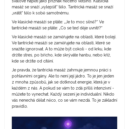
svalové napětí jako příznak něčeho většího. Klasická
masáž se snaží „vylepšit“ tělo. Tantrická masáž se snaží
„vrátit“ tělo k sobě samotnému.
Ve klasické masáži se ptáte: „Je to moc silně?“ Ve
tantrické masáži se ptáte: „Co se teď děje uvnitř?“
Ve klasické masáži se zaměřujete na oblasti, které bolejí.
Ve tantrické masáži se zaměřujete na oblasti, které se
snažíte ignorovat. A to může být cokoli - od krku, kde
držíte stres, po břicho, kde skrýváte hanbu, nebo kříž,
kde se držíte od cítění.
Je pravda, že tantrická masáž zahrnuje jemnou práci s
pohlavními orgány. Ale to není její jádro. To je jen jeden
z mnoha způsobů, jak se dotknout energie, která je v
každém z nás. A pokud se vám to zdá příliš intenzivní -
můžete to vynechat. Každý sezení je individuální. Nikdo
vás nenechá dělat něco, co se vám nezdá. To je základní
pravidlo.