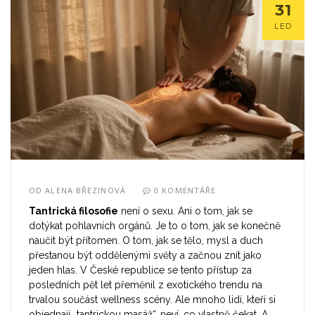
31
LED
OD
ALENA BŘEZINOVÁ
0 KOMENTÁŘE
Tantrická filosofie
není o sexu. Ani o tom, jak se
dotýkat pohlavních orgánů. Je to o tom, jak se konečně
naučit být přítomen. O tom, jak se tělo, mysl a duch
přestanou být oddělenými světy a začnou znít jako
jeden hlas. V České republice se tento přístup za
posledních pět let přeměnil z exotického trendu na
trvalou součást wellness scény. Ale mnoho lidí, kteří si
objednají „tantrickou masáž“, neví, co vlastně čekat. A