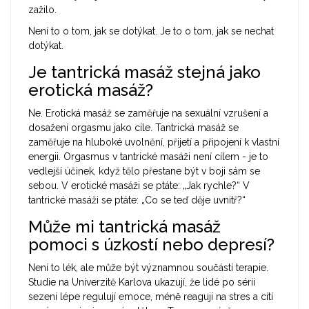
zažilo.
Není to o tom, jak se dotýkat. Je to o tom, jak se nechat
dotýkat.
Je tantrická masáž stejná jako
erotická masáž?
Ne. Erotická masáž se zaměřuje na sexuální vzrušení a
dosažení orgasmu jako cíle. Tantrická masáž se
zaměřuje na hluboké uvolnění, přijetí a připojení k vlastní
energii. Orgasmus v tantrické masáži není cílem - je to
vedlejší účinek, když tělo přestane být v boji sám se
sebou. V erotické masáži se ptáte: „Jak rychle?“ V
tantrické masáži se ptáte: „Co se teď děje uvnitř?“
Může mi tantrická masáž
pomoci s úzkostí nebo depresí?
Není to lék, ale může být významnou součástí terapie.
Studie na Univerzitě Karlova ukazují, že lidé po sérii
sezení lépe regulují emoce, méně reagují na stres a cítí