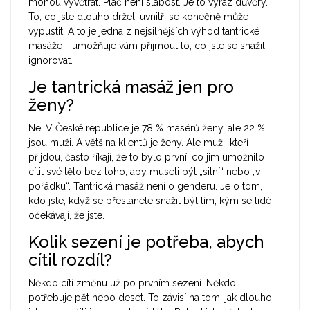
mohou vyvětrat. Pláč není slabost. Je to výraz důvěry.
To, co jste dlouho drželi uvnitř, se konečně může
vypustit. A to je jedna z nejsilnějších výhod tantrické
masáže - umožňuje vám přijmout to, co jste se snažili
ignorovat.
Je tantrická masáž jen pro
ženy?
Ne. V České republice je 78 % masérů ženy, ale 22 %
jsou muži. A většina klientů je ženy. Ale muži, kteří
přijdou, často říkají, že to bylo první, co jim umožnilo
cítit své tělo bez toho, aby museli být „silní“ nebo „v
pořádku“. Tantrická masáž není o genderu. Je o tom,
kdo jste, když se přestanete snažit být tím, kým se lidé
očekávají, že jste.
Kolik sezení je potřeba, abych
cítil rozdíl?
Někdo cítí změnu už po prvním sezení. Někdo
potřebuje pět nebo deset. To závisí na tom, jak dlouho