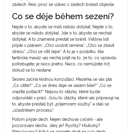
zádech. Řeší, proč se vůbec v zádech bolest objevila.
Co se děje během sezení?
Nejde o to, abyste se měli někdo dotýkat. Nejde o to,
abyste se někdo dotýkal. Jde o to, abyste se nechali
dotýkat. A to znamená přestat se bránit. Většina lidí
přijde s plánem: „Chci uvolnit ramena“, „Chci se zbavit
stresu“, „Chci se cítit lépe“. A to je v pořádku. Ale
tantrická masáž vás nechá přijít na to, že to, co opravdu
potřebujete, je něco jiného. Něco, co nemůžete říct,
dokud se to nestane.
Sezení začíná klidnou konzultací. Masérka se vás ptá:
„Co cítíte?“ „Co se dnes děje ve vašem těle?“ „Co se
snažíte potlačit?“ Nejsou to otázky, které byste
odpovídali v práci. Jsou to otázky, které vás připravují na
to, abyste přestali být „příjemcem služby“ a stali se
„účastníkem procesu“.
Potom přijde dech. Nejen dechová cvičení - ale
pozorování dechu. Jaký je? Rychlý? Hluboký?
Přerušovaný? Když se začnete dívat na svůj dech,