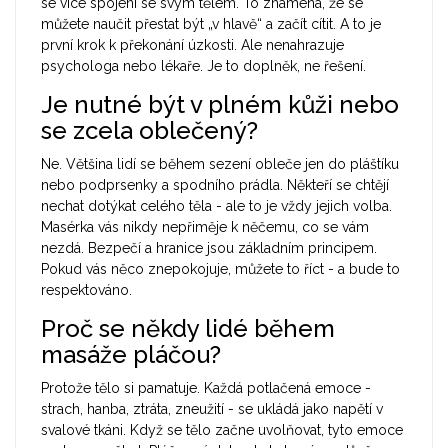
se více spojeni se svým tělem. To znamená, že se
můžete naučit přestat být „v hlavě“ a začít cítit. A to je
první krok k překonání úzkosti. Ale nenahrazuje
psychologa nebo lékaře. Je to doplněk, ne řešení.
Je nutné být v plném kůži nebo
se zcela oblečený?
Ne. Většina lidí se během sezení obleče jen do pláštíku
nebo podprsenky a spodního prádla. Někteří se chtějí
nechat dotýkat celého těla - ale to je vždy jejich volba.
Masérka vás nikdy nepřiměje k něčemu, co se vám
nezdá. Bezpečí a hranice jsou základním principem.
Pokud vás něco znepokojuje, můžete to říct - a bude to
respektováno.
Proč se někdy lidé během
masáže pláčou?
Protože tělo si pamatuje. Každá potlačená emoce -
strach, hanba, ztráta, zneužití - se ukládá jako napětí v
svalové tkáni. Když se tělo začne uvolňovat, tyto emoce