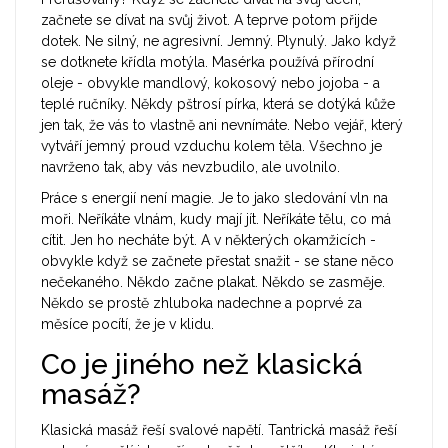
začnete se dívat na svůj život. A teprve potom přijde
dotek. Ne silný, ne agresivní. Jemný. Plynulý. Jako když
se dotknete křídla motýla. Masérka používá přírodní
oleje - obvykle mandlový, kokosový nebo jojoba - a
teplé ručníky. Někdy pštrosí pírka, která se dotýká kůže
jen tak, že vás to vlastně ani nevnímáte. Nebo vejář, který
vytváří jemný proud vzduchu kolem těla. Všechno je
navrženo tak, aby vás nevzbudilo, ale uvolnilo.
Práce s energií není magie. Je to jako sledování vln na
moři. Neříkáte vlnám, kudy mají jít. Neříkáte tělu, co má
cítit. Jen ho necháte být. A v některých okamžicích -
obvykle když se začnete přestat snažit - se stane něco
nečekaného. Někdo začne plakat. Někdo se zasměje.
Někdo se prostě zhluboka nadechne a poprvé za
měsíce pocítí, že je v klidu.
Co je jiného než klasická
masáž?
Klasická masáž řeší svalové napětí. Tantrická masáž řeší