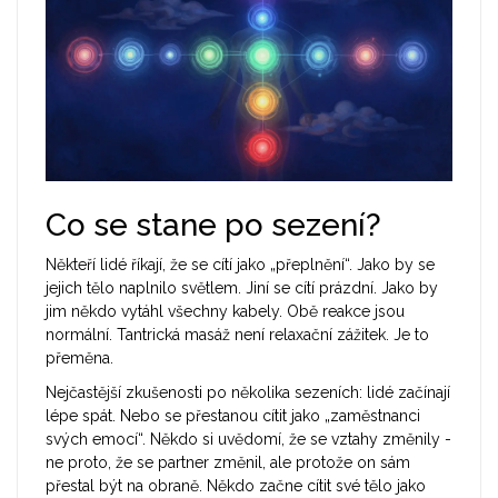
Co se stane po sezení?
Někteří lidé říkají, že se cítí jako „přeplnění“. Jako by se
jejich tělo naplnilo světlem. Jiní se cítí prázdní. Jako by
jim někdo vytáhl všechny kabely. Obě reakce jsou
normální. Tantrická masáž není relaxační zážitek. Je to
přeměna.
Nejčastější zkušenosti po několika sezeních: lidé začínají
lépe spát. Nebo se přestanou cítit jako „zaměstnanci
svých emocí“. Někdo si uvědomí, že se vztahy změnily -
ne proto, že se partner změnil, ale protože on sám
přestal být na obraně. Někdo začne cítit své tělo jako