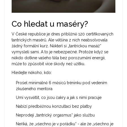
Co hledat u maséry?
V České republice je dnes přibližně 120 certifikovaných
tantrických masérů. Ale většina z nich neabsolvovala
žádný formální kurz. Někteří si „tantrickou masáž“
vymysleli sami. A to je nebezpečné. Protože když se
někdo dotkne vašeho těla bez porozumění energii,
může to způsobit více škody než užitku.
Hledejte někoho, kdo:
Prošel minimálně 6 měsíců tréninku pod vedením
zkušeného mentora
Umí vysvětlit, co jsou čakry a jak s nimi pracuje
Nabízí předběžnou konzultaci bez platby
Neprodejí „tantrický orgasmus“ jako službu
Neříká, že „všechno je v pořádku“ - ale že „všechno je