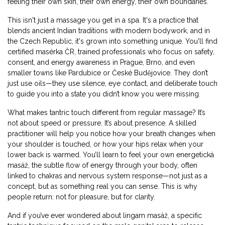
feeling their own skin, their own energy, their own boundaries.
This isn't just a massage you get in a spa. It's a practice that
blends ancient Indian traditions with modern bodywork, and in
the Czech Republic, it's grown into something unique. You'll find
certified
masérka ČR
,
trained professionals who focus on safety,
consent, and energy awareness
in Prague, Brno, and even
smaller towns like Pardubice or České Budějovice. They don’t
just use oils—they use silence, eye contact, and deliberate touch
to guide you into a state you didn’t know you were missing.
What makes tantric touch different from regular massage? It’s
not about speed or pressure. It’s about presence. A skilled
practitioner will help you notice how your breath changes when
your shoulder is touched, or how your hips relax when your
lower back is warmed. You’ll learn to feel your own
energetická
masáž
,
the subtle flow of energy through your body, often
linked to chakras and nervous system response
—not just as a
concept, but as something real you can sense. This is why
people return: not for pleasure, but for clarity.
And if you’ve ever wondered about
lingam masáž
,
a specific