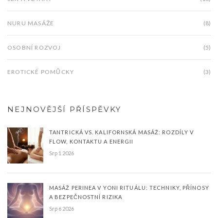
NURU MASÁŽE
(8)
OSOBNÍ ROZVOJ
(5)
EROTICKÉ POMŮCKY
(3)
NEJNOVĚJŠÍ PŘÍSPĚVKY
TANTRICKÁ VS. KALIFORNSKÁ MASÁŽ: ROZDÍLY V
FLOW, KONTAKTU A ENERGII
Srp 1 2026
MASÁŽ PERINEA V YONI RITUÁLU: TECHNIKY, PŘÍNOSY
A BEZPEČNOSTNÍ RIZIKA
Srp 6 2026