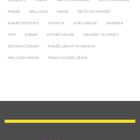
MASÁŽ
WELLNESS
PRAHA
EROTICKÉ MASÁŽE
MASÁŽ PROSTATY
INTIMITA
NURU MASÁŽ
MASÉRKA
TIPY
ZDRAVÍ
INTIMNÍ MASÁŽ
MASÁŽNÍ TECHNIKY
SEXUÁLNÍ ZDRAVÍ
MASÁŽ LÁVOVÝMI KAMENY
WELLNESS PRAHA
FRANCOUZSKÉ LÍBÁNÍ