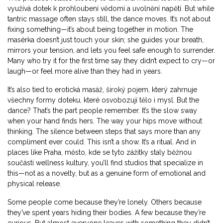
využívá dotek k prohloubení vědomí a uvolnění napětí
. But while
tantric massage often stays still, the dance moves. It’s not about
fixing something—it’s about being together in motion. The
masérka doesn’t just touch your skin; she guides your breath,
mirrors your tension, and lets you feel safe enough to surrender.
Many who try it for the first time say they didn’t expect to cry—or
laugh—or feel more alive than they had in years.
It’s also tied to
erotická masáž
,
široký pojem, který zahrnuje
všechny formy doteku, které osvobozují tělo i mysl
. But the
dance? That’s the part people remember. It’s the slow sway
when your hand finds hers. The way your hips move without
thinking. The silence between steps that says more than any
compliment ever could. This isn’t a show. It’s a ritual. And in
places like
Praha
,
město, kde se tyto zážitky staly běžnou
součástí wellness kultury
, you’ll find studios that specialize in
this—not as a novelty, but as a genuine form of emotional and
physical release.
Some people come because they’re lonely. Others because
they’ve spent years hiding their bodies. A few because they’re