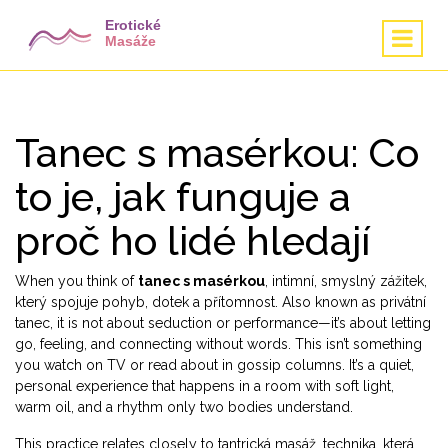
Tanec s masérkou: Co
to je, jak funguje a
proč ho lidé hledají
When you think of
tanec s masérkou
,
intimní, smyslný zážitek,
který spojuje pohyb, dotek a přítomnost
. Also known as
privátní
tanec
, it is not about seduction or performance—it’s about letting
go, feeling, and connecting without words.
This isn’t something
you watch on TV or read about in gossip columns. It’s a quiet,
personal experience that happens in a room with soft light,
warm oil, and a rhythm only two bodies understand.
This practice relates closely to
tantrická masáž
,
technika, která