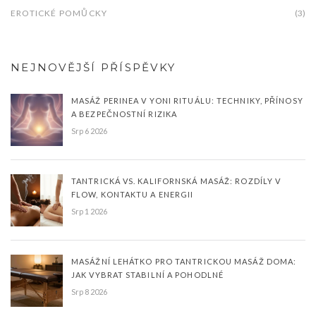
EROTICKÉ POMŮCKY
(3)
NEJNOVĚJŠÍ PŘÍSPĚVKY
MASÁŽ PERINEA V YONI RITUÁLU: TECHNIKY, PŘÍNOSY
A BEZPEČNOSTNÍ RIZIKA
Srp 6 2026
TANTRICKÁ VS. KALIFORNSKÁ MASÁŽ: ROZDÍLY V
FLOW, KONTAKTU A ENERGII
Srp 1 2026
MASÁŽNÍ LEHÁTKO PRO TANTRICKOU MASÁŽ DOMA:
JAK VYBRAT STABILNÍ A POHODLNÉ
Srp 8 2026