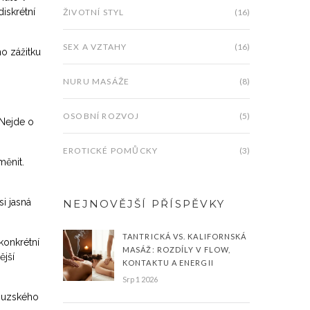
iskrétní
ŽIVOTNÍ STYL
(16)
SEX A VZTAHY
(16)
ho zážitku
NURU MASÁŽE
(8)
OSOBNÍ ROZVOJ
(5)
 Nejde o
EROTICKÉ POMŮCKY
(3)
měnit.
.
si jasná
NEJNOVĚJŠÍ PŘÍSPĚVKY
TANTRICKÁ VS. KALIFORNSKÁ
konkrétní
MASÁŽ: ROZDÍLY V FLOW,
ější
KONTAKTU A ENERGII
Srp 1 2026
couzského