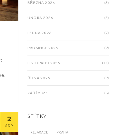
BŘEZNA 2026
(3)
ÚNORA 2026
(5)
LEDNA 2026
(7)
PROSINCE 2025
(9)
t
LISTOPADU 2025
(11)
,
že.
ŘÍJNA 2025
(9)
ZÁŘÍ 2025
(8)
ŠTÍTKY
2
SRP
RELAXACE
PRAHA