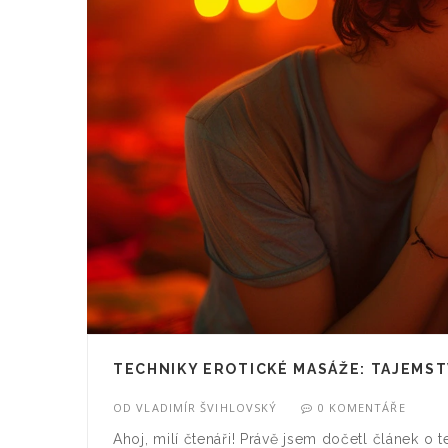
TECHNIKY EROTICKÉ MASÁŽE: TAJEMSTV
OD
VLADIMÍR ŠVIHLOVSKÝ
0 KOMENTÁŘE
Ahoj, milí čtenáři! Právě jsem dočetl článek o 