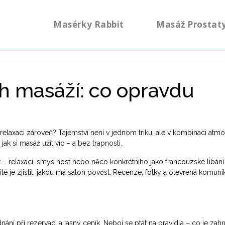
Masérky Rabbit
Masáž Prostat
ch masáží: co opravdu
elaxaci zároveň? Tajemství není v jednom triku, ale v kombinaci atmo
ak si masáž užít víc – a bez trapnosti.
t – relaxaci, smyslnost nebo něco konkrétního jako francouzské líbání
ité je zjistit, jakou má salon pověst. Recenze, fotky a otevřená komuni
n
dnání při rezervaci a jasný ceník. Neboj se ptát na pravidla – co je zah