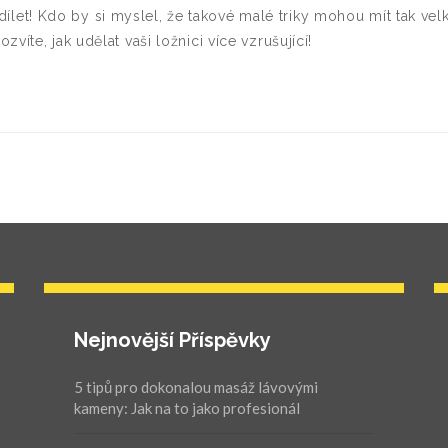
o sdílet! Kdo by si myslel, že takové malé triky mohou mít tak vel
íte, jak udělat vaši ložnici více vzrušující!
Nejnovější Příspěvky
5 tipů pro dokonalou masáž lávovými
kameny: Jak na to jako profesionál