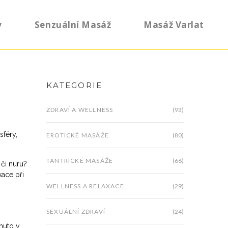
y
Senzuální Masáž
Masáž Varlat
KATEGORIE
ZDRAVÍ A WELLNESS
(93)
sféry,
EROTICKÉ MASÁŽE
(80)
TANTRICKÉ MASÁŽE
(66)
 či nuru?
kace při
WELLNESS A RELAXACE
(29)
SEXUÁLNÍ ZDRAVÍ
(24)
rnuto v