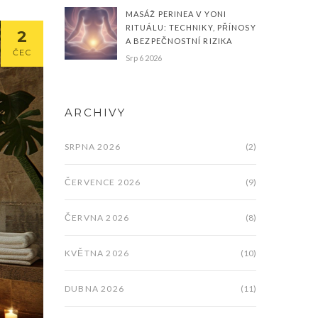
MASÁŽ PERINEA V YONI
RITUÁLU: TECHNIKY, PŘÍNOSY
2
A BEZPEČNOSTNÍ RIZIKA
ČEC
Srp 6 2026
ARCHIVY
SRPNA 2026
(2)
ČERVENCE 2026
(9)
ČERVNA 2026
(8)
KVĚTNA 2026
(10)
DUBNA 2026
(11)