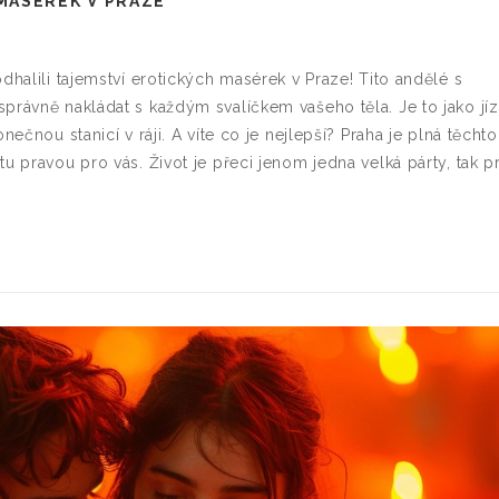
MASÉREK V PRAZE
dhalili tajemství erotických masérek v Praze! Tito andělé s
právně nakládat s každým svalíčkem vašeho těla. Je to jako jí
nečnou stanicí v ráji. A víte co je nejlepší? Praha je plná těchto
u pravou pro vás. Život je přeci jenom jedna velká párty, tak p