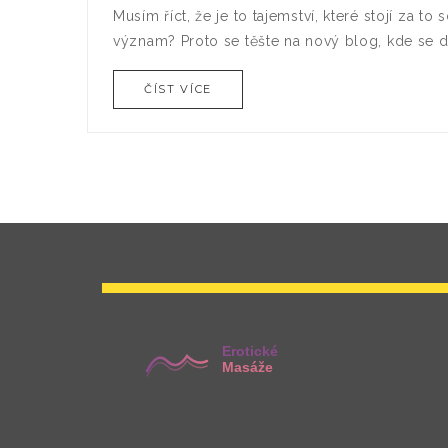
Musím říct, že je to tajemství, které stojí za t
význam? Proto se těšte na nový blog, kde se dozv
ČÍST VÍCE