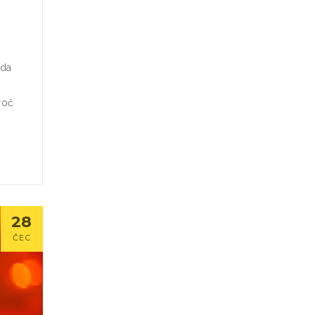
zda
roč
28
ČEC