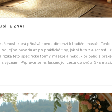
MUSÍTE ZNÁT
šenost, která přidává novou dimenzi k tradiční masáži. Tento
d jejího původu až po praktické tipy, jak si tuto zkušenost uží
rizika této specifické formy masáže a několik příběhů z praxe
a význam. Připravte se na fascinující cestu do světa GFE masá