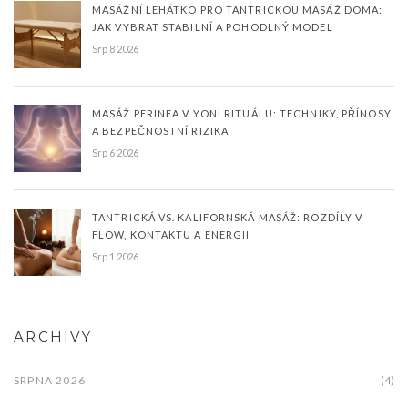
MASÁŽNÍ LEHÁTKO PRO TANTRICKOU MASÁŽ DOMA:
JAK VYBRAT STABILNÍ A POHODLNÝ MODEL
Srp 8 2026
MASÁŽ PERINEA V YONI RITUÁLU: TECHNIKY, PŘÍNOSY
A BEZPEČNOSTNÍ RIZIKA
Srp 6 2026
TANTRICKÁ VS. KALIFORNSKÁ MASÁŽ: ROZDÍLY V
FLOW, KONTAKTU A ENERGII
Srp 1 2026
ARCHIVY
SRPNA 2026
(4)