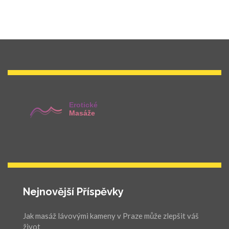
Nejnovější Příspěvky
Jak masáž lávovými kameny v Praze může zlepšit váš
život