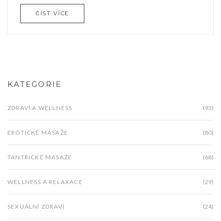
něco nového, něco, čím opravdu vypnete, zvažte
ČÍST VÍCE
Tenga vejce masáž. O tomto a mnohem více se
dočtete v mém příspěvku.
KATEGORIE
ZDRAVÍ A WELLNESS
(93)
EROTICKÉ MASÁŽE
(80)
TANTRICKÉ MASÁŽE
(68)
WELLNESS A RELAXACE
(29)
SEXUÁLNÍ ZDRAVÍ
(24)