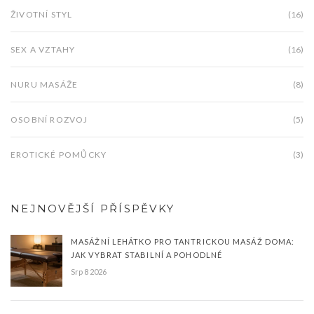
ŽIVOTNÍ STYL
(16)
SEX A VZTAHY
(16)
NURU MASÁŽE
(8)
OSOBNÍ ROZVOJ
(5)
EROTICKÉ POMŮCKY
(3)
NEJNOVĚJŠÍ PŘÍSPĚVKY
MASÁŽNÍ LEHÁTKO PRO TANTRICKOU MASÁŽ DOMA:
JAK VYBRAT STABILNÍ A POHODLNÉ
Srp 8 2026