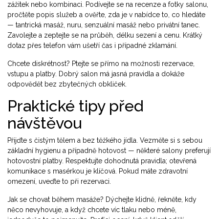
zážitek nebo kombinaci. Podívejte se na recenze a fotky salonu,
pročtěte popis služeb a ověřte, zda je v nabídce to, co hledáte
— tantrická masáž, nuru, senzuální masáž nebo privátní tanec.
Zavolejte a zeptejte se na průběh, délku sezení a cenu. Krátký
dotaz přes telefon vám ušetří čas i případné zklamání.
Chcete diskrétnost? Ptejte se přímo na možnosti rezervace,
vstupu a platby. Dobrý salon má jasná pravidla a dokáže
odpovědět bez zbytečných obkliček.
Praktické tipy před
návštěvou
Přijďte s čistým tělem a bez těžkého jídla. Vezměte si s sebou
základní hygienu a případně hotovost — některé salony preferují
hotovostní platby. Respektujte dohodnutá pravidla; otevřená
komunikace s masérkou je klíčová. Pokud máte zdravotní
omezení, uveďte to při rezervaci.
Jak se chovat během masáže? Dýchejte klidně, řekněte, kdy
něco nevyhovuje, a když chcete víc tlaku nebo méně,