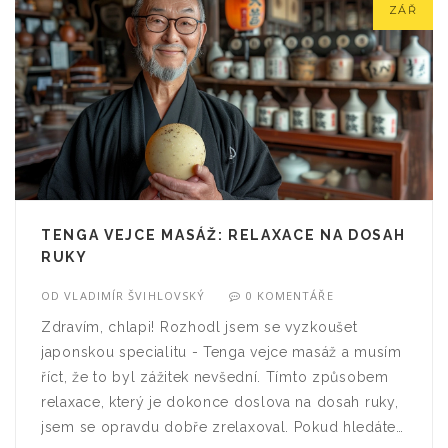
ZÁŘ
TENGA VEJCE MASÁŽ: RELAXACE NA DOSAH
RUKY
OD
VLADIMÍR ŠVIHLOVSKÝ
0 KOMENTÁŘE
Zdravím, chlapi! Rozhodl jsem se vyzkoušet
japonskou specialitu - Tenga vejce masáž a musím
říct, že to byl zážitek nevšední. Tímto způsobem
relaxace, který je dokonce doslova na dosah ruky,
jsem se opravdu dobře zrelaxoval. Pokud hledáte