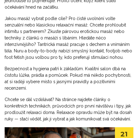
jednoduše to pojmenujte. Profíci ocení, když klient sdělí
očekávání hned na začátku.
Jakou masáž vybrat podle cíle? Pro čisté uvolnění volte
senzuální nebo klasickou relaxační masáž. Chcete prohloubit
intimitu s partnerem? Zkuste párovou erotickou masáž nebo
techniky z článků o masáži s líbáním. Hledáte něco
intenzivnějšího? Tantrická masáž pracuje s dechem a vnímáním
těla. Nuru a body-to-body nabízí smyslný kontakt, footjob nebo
foot fetish jsou volbou pro ty, kdo preferují stimulaci nohou.
Bezpečnost a hygiena patří k základům. Kvalitní salon dbá na
čistotu lůžka, prádla a pomůcek. Pokud má někdo pochybnosti,
ať si raději vybere místo s jasnými pravidly a pozitivními
recenzemi.
Chcete se dál vzdělávat? Na stránce najdete články o
konkrétních technikách, průvodcích pro první návštěvu i tipy, jak
prodloužit relaxaci doma. Relaxace opravdu může být na dosah
ruky — stačí vědět, jak ji vybrat a jak komunikovat svá očekávání.
21