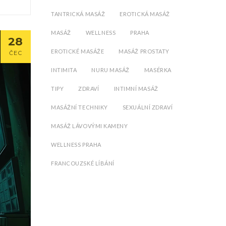
TANTRICKÁ MASÁŽ
EROTICKÁ MASÁŽ
MASÁŽ
WELLNESS
PRAHA
28
EROTICKÉ MASÁŽE
MASÁŽ PROSTATY
ČEC
INTIMITA
NURU MASÁŽ
MASÉRKA
TIPY
ZDRAVÍ
INTIMNÍ MASÁŽ
MASÁŽNÍ TECHNIKY
SEXUÁLNÍ ZDRAVÍ
MASÁŽ LÁVOVÝMI KAMENY
WELLNESS PRAHA
FRANCOUZSKÉ LÍBÁNÍ