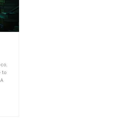
ěco,
e to
 A