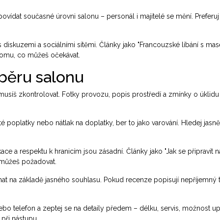
ovídat současné úrovni salonu – personál i majitelé se mění. Preferu
diskuzemi a sociálními sítěmi. Články jako "Francouzské líbání s mas
 tomu, co můžeš očekávat.
ýběru salonu
 musíš zkontrolovat. Fotky provozu, popis prostředí a zmínky o úklidu
é poplatky nebo nátlak na doplatky, ber to jako varování. Hledej jas
e a respektu k hranicím jsou zásadní. Články jako "Jak se připravit n
 můžeš požadovat.
at na základě jasného souhlasu. Pokud recenze popisují nepříjemný 
bo telefon a zeptej se na detaily předem – délku, servis, možnost up
 při nástupu.