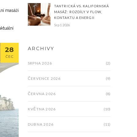
TANTRICKÁ VS. KALIFORNSKÁ
lní masáži
MASÁŽ: ROZDÍLY V FLOW,
KONTAKTU A ENERGII
Srp 1 2026
ktuální
28
ARCHIVY
ČEC
SRPNA 2026
(2)
ČERVENCE 2026
(9)
ČERVNA 2026
(8)
KVĚTNA 2026
(10)
DUBNA 2026
(11)