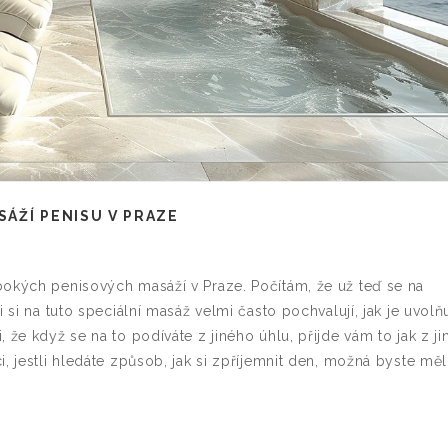
ÁŽÍ PENISU V PRAZE
bokých penisových masáží v Praze. Počítám, že už teď se na
 si na tuto speciální masáž velmi často pochvalují, jak je uvolň
 že když se na to podíváte z jiného úhlu, přijde vám to jak z ji
, jestli hledáte způsob, jak si zpříjemnit den, možná byste měl