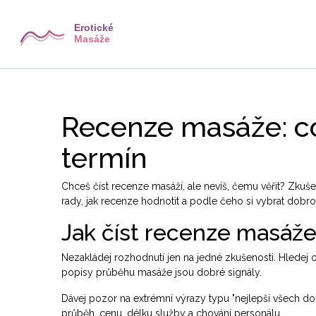
Recenze masáže: co 
termín
Chceš číst recenze masáží, ale nevíš, čemu věřit? Zkušen
rady, jak recenze hodnotit a podle čeho si vybrat dobro
Jak číst recenze masáž
Nezakládej rozhodnutí jen na jedné zkušenosti. Hledej op
popisy průběhu masáže jsou dobré signály.
Dávej pozor na extrémní výrazy typu "nejlepší všech dob
průběh, cenu, délku služby a chování personálu.