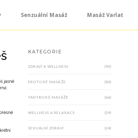
y
Senzuální Masáž
Masáž Varlat
eš
KATEGORIE
ZDRAVÍ A WELLNESS
(93)
eš jasné
EROTICKÉ MASÁŽE
(80)
rně.
TANTRICKÉ MASÁŽE
(66)
 přesné
WELLNESS A RELAXACE
(29)
SEXUÁLNÍ ZDRAVÍ
(24)
krétní