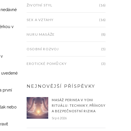
ŽIVOTNÍ STYL
(16)
j nedávné
SEX A VZTAHY
(16)
érkou v
NURU MASÁŽE
(8)
OSOBNÍ ROZVOJ
(5)
 v
EROTICKÉ POMŮCKY
(3)
ně uvedené
NEJNOVĚJŠÍ PŘÍSPĚVKY
a první
MASÁŽ PERINEA V YONI
RITUÁLU: TECHNIKY, PŘÍNOSY
tlak nebo
A BEZPEČNOSTNÍ RIZIKA
Srp 6 2026
ravit