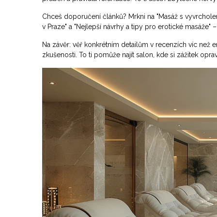
Chceš doporučení článků? Mrkni na "Masáž s vyvrcholením
v Praze" a "Nejlepší návrhy a tipy pro erotické masáže"
Na závěr: věř konkrétním detailům v recenzích víc než e
zkušenosti. To ti pomůže najít salon, kde si zážitek oprav