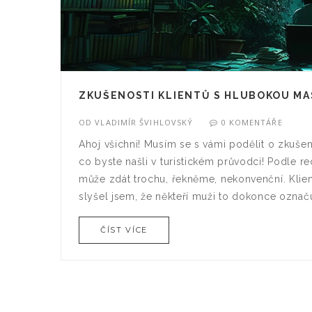
ZKUŠENOSTI KLIENTŮ S HLUBOKOU MAS
OD
VLADIMÍR ŠVIHLOVSKÝ
0 KOMENTÁŘE
Ahoj všichni! Musím se s vámi podělit o zkušen
co byste našli v turistickém průvodci! Podle rec
může zdát trochu, řekněme, nekonvenční. Klient
slyšel jsem, že někteří muži to dokonce označuj
ČÍST VÍCE