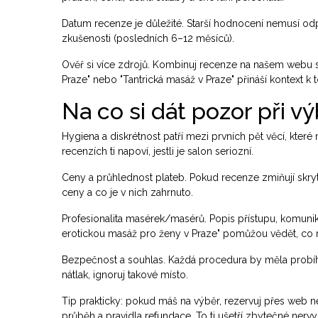
Datum recenze je důležité. Starší hodnocení nemusí odp
zkušenosti (posledních 6–12 měsíců).
Ověř si více zdrojů. Kombinuj recenze na našem webu s 
Praze" nebo "Tantrická masáž v Praze" přináší kontext k
Na co si dát pozor při v
Hygiena a diskrétnost patří mezi prvních pět věcí, které
recenzích ti napoví, jestli je salon seriozní.
Ceny a průhlednost plateb. Pokud recenze zmiňují skryt
ceny a co je v nich zahrnuto.
Profesionalita masérek/masérů. Popis přístupu, komunikac
erotickou masáž pro ženy v Praze" pomůžou vědět, co
Bezpečnost a souhlas. Každá procedura by měla probíh
nátlak, ignoruj takové místo.
Tip prakticky: pokud máš na výběr, rezervuj přes web ne
průběh a pravidla refundace. To ti ušetří zbytečné nervy