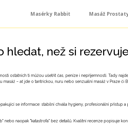
Masérky Rabbit
Masáž Prostat
hledat, než si rezervuj
osti ostatních ti můžou ušetřit čas, peníze i nepříjemnosti. Tady najd
u masáž – ať jde o tantrickou, nuru nebo senzuální masáž v Praze či B
e
akující se informace: stabilní chvála hygieny, profesionální přístup a
" nebo naopak "katastrofa" bez detailů. Kvalitní recenze popisuje kon