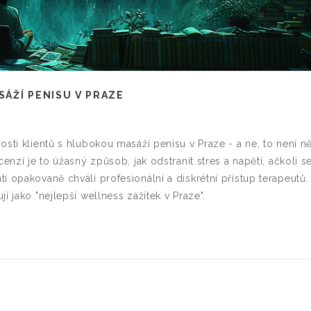
ÁŽÍ PENISU V PRAZE
osti klientů s hlubokou masáží penisu v Praze - a ne, to není n
enzí je to úžasný způsob, jak odstranit stres a napětí, ačkoli s
i opakovaně chválí profesionální a diskrétní přístup terapeutů.
í jako "nejlepší wellness zážitek v Praze".