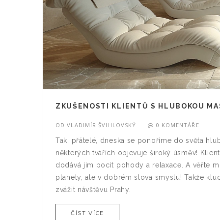
ZKUŠENOSTI KLIENTŮ S HLUBOKOU MAS
OD
VLADIMÍR ŠVIHLOVSKÝ
0 KOMENTÁŘE
Tak, přátelé, dneska se ponoříme do světa hlu
některých tvářích objevuje široký úsměv! Klienti
dodává jim pocit pohody a relaxace. A věřte mi,
planety, ale v dobrém slova smyslu! Takže kluci
zvážit návštěvu Prahy.
ČÍST VÍCE