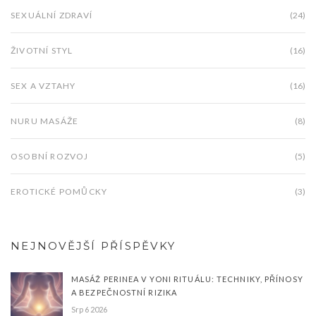
SEXUÁLNÍ ZDRAVÍ
(24)
ŽIVOTNÍ STYL
(16)
SEX A VZTAHY
(16)
NURU MASÁŽE
(8)
OSOBNÍ ROZVOJ
(5)
EROTICKÉ POMŮCKY
(3)
NEJNOVĚJŠÍ PŘÍSPĚVKY
MASÁŽ PERINEA V YONI RITUÁLU: TECHNIKY, PŘÍNOSY
A BEZPEČNOSTNÍ RIZIKA
Srp 6 2026