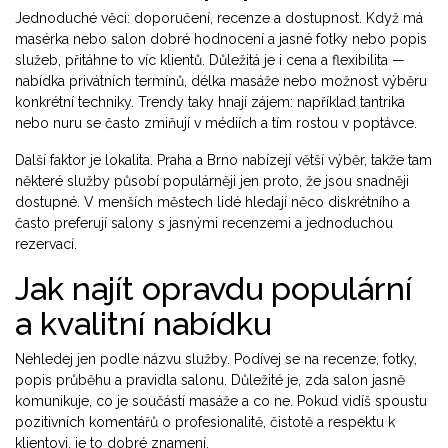
Jednoduché věci: doporučení, recenze a dostupnost. Když má
masérka nebo salon dobré hodnocení a jasné fotky nebo popis
služeb, přitáhne to víc klientů. Důležitá je i cena a flexibilita —
nabídka privátních termínů, délka masáže nebo možnost výběru
konkrétní techniky. Trendy taky hnají zájem: například tantrika
nebo nuru se často zmiňují v médiích a tím rostou v poptávce.
Další faktor je lokalita. Praha a Brno nabízejí větší výběr, takže tam
některé služby působí populárněji jen proto, že jsou snadněji
dostupné. V menších městech lidé hledají něco diskrétního a
často preferují salony s jasnými recenzemi a jednoduchou
rezervací.
Jak najít opravdu populární
a kvalitní nabídku
Nehledej jen podle názvu služby. Podívej se na recenze, fotky,
popis průběhu a pravidla salonu. Důležité je, zda salon jasně
komunikuje, co je součástí masáže a co ne. Pokud vidíš spoustu
pozitivních komentářů o profesionalitě, čistotě a respektu k
klientovi, je to dobré znamení.