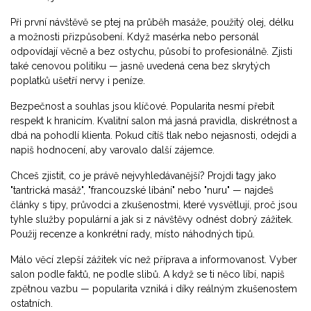
Při první návštěvě se ptej na průběh masáže, použitý olej, délku
a možnosti přizpůsobení. Když masérka nebo personál
odpovídají věcně a bez ostychu, působí to profesionálně. Zjisti
také cenovou politiku — jasně uvedená cena bez skrytých
poplatků ušetří nervy i peníze.
Bezpečnost a souhlas jsou klíčové. Popularita nesmí přebít
respekt k hranicím. Kvalitní salon má jasná pravidla, diskrétnost a
dbá na pohodlí klienta. Pokud cítíš tlak nebo nejasnosti, odejdi a
napiš hodnocení, aby varovalo další zájemce.
Chceš zjistit, co je právě nejvyhledávanější? Projdi tagy jako
"tantrická masáž", "francouzské líbání" nebo "nuru" — najdeš
články s tipy, průvodci a zkušenostmi, které vysvětlují, proč jsou
tyhle služby populární a jak si z návštěvy odnést dobrý zážitek.
Použij recenze a konkrétní rady, místo náhodných tipů.
Málo věcí zlepší zážitek víc než příprava a informovanost. Vyber
salon podle faktů, ne podle slibů. A když se ti něco líbí, napiš
zpětnou vazbu — popularita vzniká i díky reálným zkušenostem
ostatních.