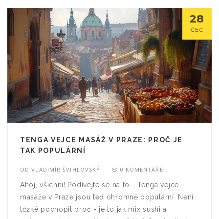
28
ČEC
TENGA VEJCE MASÁŽ V PRAZE: PROČ JE
TAK POPULÁRNÍ
OD
VLADIMÍR ŠVIHLOVSKÝ
0 KOMENTÁŘE
Ahoj, všichni! Podívejte se na to - Tenga vejce
masáže v Praze jsou teď ohromně populární. Není
těžké pochopit proč - je to jak mix sushi a