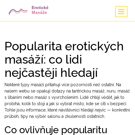
Popularita erotických
masáží: co lidi
nejčastěji hledají
Některé typy masáží přitahují více pozornosti než ostatní. Na
našem webu se opakují dotazy na tantrickou masáž, nuru, masáž
s líbáním nebo masáž s vyvrcholením. Lidé chtějí vědět, jak to
probíhá, kolik to stojí a jak si vybrat místo, kde se cítí v bezpečí.
Tohle jsou informace, které návštěvníci hledají nejvíc — konkrétní
průběh, tipy na výběr salonu a zkušenosti ostatních.
Co ovlivňuje popularitu