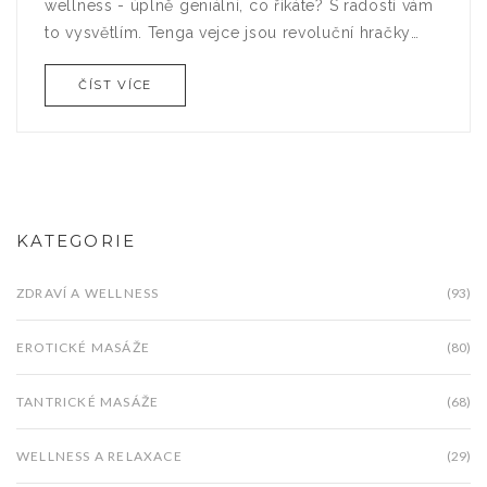
wellness - úplně geniální, co říkáte? S radostí vám
to vysvětlím. Tenga vejce jsou revoluční hračky
pro dospělé, které přinášejí nevídané potěšení a
ČÍST VÍCE
relaxaci. A Praha je město, které miluje
experimentování, takže je to match made in
heaven!
KATEGORIE
ZDRAVÍ A WELLNESS
(93)
EROTICKÉ MASÁŽE
(80)
TANTRICKÉ MASÁŽE
(68)
WELLNESS A RELAXACE
(29)