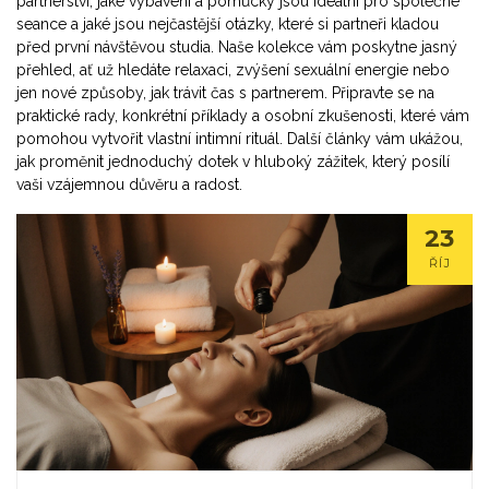
partnerství, jaké vybavení a pomůcky jsou ideální pro společné
seance a jaké jsou nejčastější otázky, které si partneři kladou
před první návštěvou studia. Naše kolekce vám poskytne jasný
přehled, ať už hledáte relaxaci, zvýšení sexuální energie nebo
jen nové způsoby, jak trávit čas s partnerem. Připravte se na
praktické rady, konkrétní příklady a osobní zkušenosti, které vám
pomohou vytvořit vlastní intimní rituál. Další články vám ukážou,
jak proměnit jednoduchý dotek v hluboký zážitek, který posílí
vaši vzájemnou důvěru a radost.
23
ŘÍJ