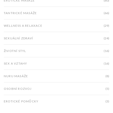
EROTICKÉ MASÁŽE
(80)
TANTRICKÉ MASÁŽE
(66)
WELLNESS A RELAXACE
(29)
SEXUÁLNÍ ZDRAVÍ
(24)
ŽIVOTNÍ STYL
(16)
SEX A VZTAHY
(16)
NURU MASÁŽE
(8)
OSOBNÍ ROZVOJ
(5)
EROTICKÉ POMŮCKY
(3)