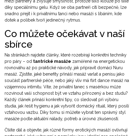
mezi partnery a zvyšuje smyslnost, protože tělo klouže po těle
díky speciálnímu gelu. Když se oba partneři cítí bezpečně, lze
snadno přejít i k
privátnímu tanci
nebo
masáži s líbáním
, kde
dotek a polibek tvoří jedinečný rytmus.
Co můžete očekávat v naší
sbírce
Na stránkách najdete články, které rozebírají konkrétní techniky
pro páry – od
tantrické masáže
zaměřené na energetickou
rovnováhu až po praktické návody, jak připravit domácí
Nuru
masáž
. Zjistíte, jaké benefity přináší masáž varlat a penisu jako
součást partnerské péče, nebo jaký vliv má flirt dance masáž na
vzájemnou intimitu. Víte, že privátní tanec s masérkou může
rozvinout vaši schopnost být ve vztahu přirozený a bez studu?
Každý článek přináší konkrétní tipy, co sledovat při výběru
studia, jak řešit hygienu a jak vytvořit domácký rituál, který posílí
vztahovou vazbu. Díky tomu si můžete vybrat ten správný styl
masáže podle aktuální nálady, potřeb a úrovně zkušeností.
Čtěte dál a objevte, jak různé formy erotických masáží ovlivňují