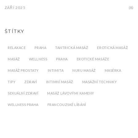
ZÁŘÍ 2025
(8)
ŠTÍTKY
RELAXACE
PRAHA
TANTRICKÁ MASÁŽ
EROTICKÁ MASÁŽ
MASÁŽ
WELLNESS
PRAHA
EROTICKÉ MASÁŽE
MASÁŽ PROSTATY
INTIMITA
NURU MASÁŽ
MASÉRKA
TIPY
ZDRAVÍ
INTIMNÍ MASÁŽ
MASÁŽNÍ TECHNIKY
SEXUÁLNÍ ZDRAVÍ
MASÁŽ LÁVOVÝMI KAMENY
WELLNESS PRAHA
FRANCOUZSKÉ LÍBÁNÍ