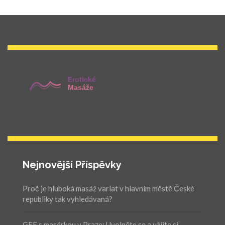
Nejnovější Příspěvky
Proč je hluboká masáž varlat v hlavním městě České
republiky tak vyhledávaná?
GFE s masérkou v Praze: Uvolněte se a užijte si