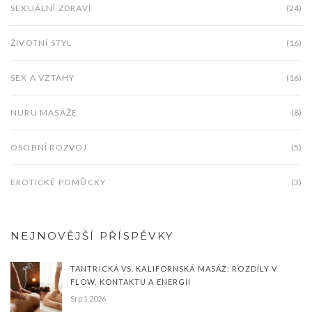
SEXUÁLNÍ ZDRAVÍ
(24)
ŽIVOTNÍ STYL
(16)
SEX A VZTAHY
(16)
NURU MASÁŽE
(8)
OSOBNÍ ROZVOJ
(5)
EROTICKÉ POMŮCKY
(3)
NEJNOVĚJŠÍ PŘÍSPĚVKY
TANTRICKÁ VS. KALIFORNSKÁ MASÁŽ: ROZDÍLY V
FLOW, KONTAKTU A ENERGII
Srp 1 2026