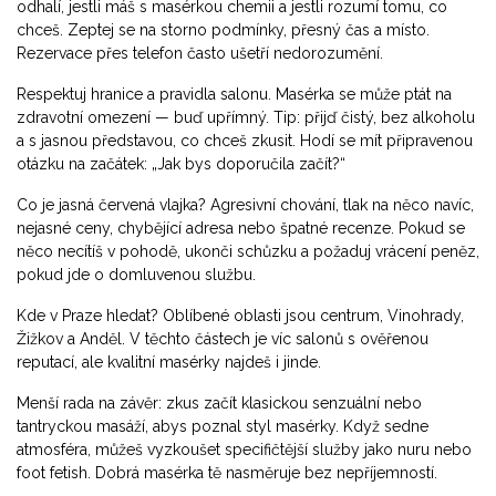
odhalí, jestli máš s masérkou chemii a jestli rozumí tomu, co
chceš. Zeptej se na storno podmínky, přesný čas a místo.
Rezervace přes telefon často ušetří nedorozumění.
Respektuj hranice a pravidla salonu. Masérka se může ptát na
zdravotní omezení — buď upřímný. Tip: přijď čistý, bez alkoholu
a s jasnou představou, co chceš zkusit. Hodí se mít připravenou
otázku na začátek: „Jak bys doporučila začít?“
Co je jasná červená vlajka? Agresivní chování, tlak na něco navíc,
nejasné ceny, chybějící adresa nebo špatné recenze. Pokud se
něco necítíš v pohodě, ukonči schůzku a požaduj vrácení peněz,
pokud jde o domluvenou službu.
Kde v Praze hledat? Oblíbené oblasti jsou centrum, Vinohrady,
Žižkov a Anděl. V těchto částech je víc salonů s ověřenou
reputací, ale kvalitní masérky najdeš i jinde.
Menší rada na závěr: zkus začít klasickou senzuální nebo
tantryckou masáží, abys poznal styl masérky. Když sedne
atmosféra, můžeš vyzkoušet specifičtější služby jako nuru nebo
foot fetish. Dobrá masérka tě nasměruje bez nepříjemností.