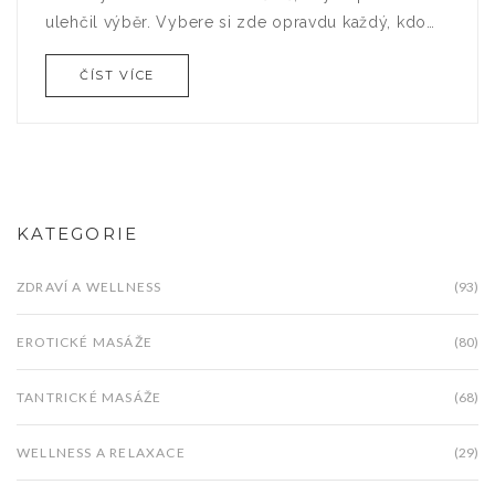
ulehčil výběr. Vybere si zde opravdu každý, kdo
hledá relaxační masáže s příjemným erotickým
ČÍST VÍCE
podtónem. Sledujte můj blog, kde se dozvíte vše
o mojí zkušenosti a tipy na nejlepší masérky v
Praze.
KATEGORIE
ZDRAVÍ A WELLNESS
(93)
EROTICKÉ MASÁŽE
(80)
TANTRICKÉ MASÁŽE
(68)
WELLNESS A RELAXACE
(29)