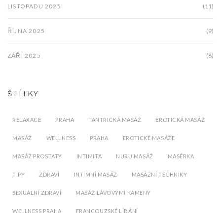
LISTOPADU 2025
(11)
ŘÍJNA 2025
(9)
ZÁŘÍ 2025
(8)
ŠTÍTKY
RELAXACE
PRAHA
TANTRICKÁ MASÁŽ
EROTICKÁ MASÁŽ
MASÁŽ
WELLNESS
PRAHA
EROTICKÉ MASÁŽE
MASÁŽ PROSTATY
INTIMITA
NURU MASÁŽ
MASÉRKA
TIPY
ZDRAVÍ
INTIMNÍ MASÁŽ
MASÁŽNÍ TECHNIKY
SEXUÁLNÍ ZDRAVÍ
MASÁŽ LÁVOVÝMI KAMENY
WELLNESS PRAHA
FRANCOUZSKÉ LÍBÁNÍ