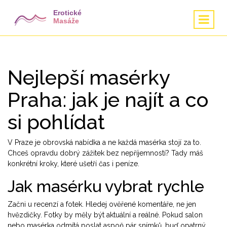
Nejlepší masérky
Praha: jak je najít a co
si pohlídat
V Praze je obrovská nabídka a ne každá masérka stojí za to.
Chceš opravdu dobrý zážitek bez nepříjemností? Tady máš
konkrétní kroky, které ušetří čas i peníze.
Jak masérku vybrat rychle
Začni u recenzí a fotek. Hledej ověřené komentáře, ne jen
hvězdičky. Fotky by měly být aktuální a reálné. Pokud salon
nebo masérka odmítá poslat aspoň pár snímků, buď opatrný.