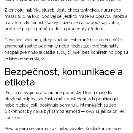
Zkontroluj nabídku služeb. Jestli chceš tantrickou, nuru nebo
masáž tělo na tělo, podívej se, jestli to masérka opravdu nabízí a
má v tom zkušenosti. Názvy služeb se často používají volně,
proto se ptej na průběh a délku procedury předem.
Cena není všechno, ale je vodítko. Extrémně nízká cena může
znamenat špatné podmínky nebo nedostatek profesionality.
Naopak přemrštěná částka slibující „vše“ bez konkrétního popisu
je také červená vlajka.
Bezpečnost, komunikace a
etiketa
Ptej se na hygienu a ochranné pomůcky. Dobrá masérka
otevřeně odpoví, jak často mění povlečení, zda používá gel
nebo oleje a jestli poskytuje ochranu u intimnějších služeb.
Diskrétnost by měla být samozřejmostí — ověř si, jak salon řeší
soukromí.
Před prvním setkáním napiš nebo zavolej. Krátká konverzace