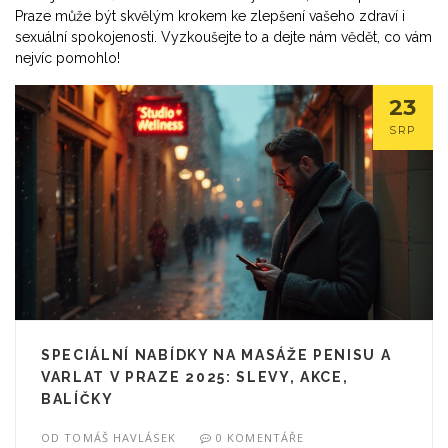
Praze může být skvělým krokem ke zlepšení vašeho zdraví i
sexuální spokojenosti. Vyzkoušejte to a dejte nám vědět, co vám
nejvíc pomohlo!
23
SRP
SPECIÁLNÍ NABÍDKY NA MASÁŽE PENISU A
VARLAT V PRAZE 2025: SLEVY, AKCE,
BALÍČKY
OD
TOMÁŠ HAVLÁSEK
0 KOMENTÁŘE