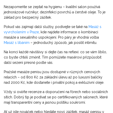
Nezapomeňte se zeptat na hygienu – kvalitní salon používá
jednorázové ručníkyr, dezinfekci povrchů a čerstvé oleje. To je
základ pro bezpečný zážitek.
Pokud vás zajímají další služby, podívejte se také na
Masáž s
vyvrcholením v Praze
, kde najdete informace o kombinaci
masáže a sexuálního uspokojení. Pro páry je vhodná volba
Masáž s líbáním
– jednoduchý způsob, jak posílit intimitu.
Na konci každé návštěvy si dejte čas na reflexi: co se vám líbilo,
co byste chtěli změnit. Tím pomůžete masérovi přizpůsobit
další sezení přesně podle vás.
Pražské masáže penisu jsou dostupné v různých cenových
relacích – od 800 Kč za základní úlevu až po luxusní balíčky
nad 2000 Kč, kde dostanete i privátní pokoj a exkluzivní oleje.
Vždy si ověřte recenze a doporučení na fórech nebo sociálních
sítích. Dobrý tip je podívat se po certifikovaných salonech, které
mají transparentní ceny a jasnou politiku soukromí.
Ať už jste nováček nebo hledáte nový zážitek, masáž penisu v