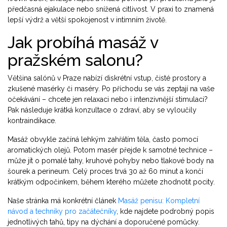
předčasná ejakulace nebo snížená citlivost. V praxi to znamená
lepší výdrž a větší spokojenost v intimním životě.
Jak probíhá masáž v
pražském salonu?
Většina salónů v Praze nabízí diskrétní vstup, čisté prostory a
zkušené masérky či maséry. Po příchodu se vás zeptají na vaše
očekávání – chcete jen relaxaci nebo i intenzivnější stimulaci?
Pak následuje krátká konzultace o zdraví, aby se vyloučily
kontraindikace.
Masáž obvykle začíná lehkým zahřátím těla, často pomocí
aromatických olejů. Potom masér přejde k samotné technice –
může jít o pomalé tahy, kruhové pohyby nebo tlakové body na
šourek a perineum. Celý proces trvá 30 až 60 minut a končí
krátkým odpočinkem, během kterého můžete zhodnotit pocity.
Naše stránka má konkrétní článek
Masáž penisu: Kompletní
návod a techniky pro začátečníky
, kde najdete podrobný popis
jednotlivých tahů, tipy na dýchání a doporučené pomůcky.