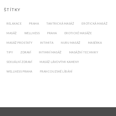
ŠTÍTKY
RELAXACE
PRAHA
TANTRICKÁ MASÁŽ
EROTICKÁ MASÁŽ
MASÁŽ
WELLNESS
PRAHA
EROTICKÉ MASÁŽE
MASÁŽ PROSTATY
INTIMITA
NURU MASÁŽ
MASÉRKA
TIPY
ZDRAVÍ
INTIMNÍ MASÁŽ
MASÁŽNÍ TECHNIKY
SEXUÁLNÍ ZDRAVÍ
MASÁŽ LÁVOVÝMI KAMENY
WELLNESS PRAHA
FRANCOUZSKÉ LÍBÁNÍ