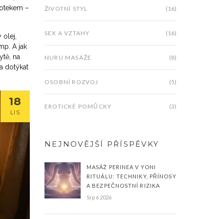
dotekem –
ŽIVOTNÍ STYL
(16)
SEX A VZTAHY
(16)
 olej,
mp. A jak
ytě, na
NURU MASÁŽE
(8)
 a dotýkat
OSOBNÍ ROZVOJ
(5)
18
EROTICKÉ POMŮCKY
(3)
LIS
NEJNOVĚJŠÍ PŘÍSPĚVKY
MASÁŽ PERINEA V YONI
RITUÁLU: TECHNIKY, PŘÍNOSY
A BEZPEČNOSTNÍ RIZIKA
Srp 6 2026