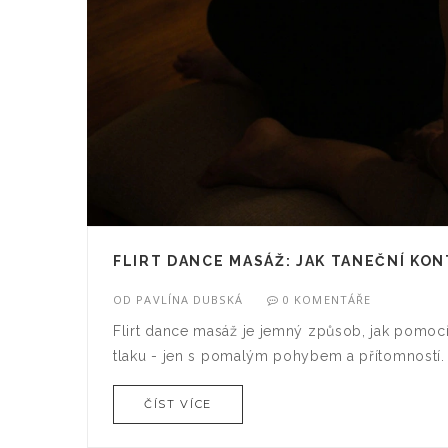
FLIRT DANCE MASÁŽ: JAK TANEČNÍ KON
OD
PAVLÍNA DUBSKÁ
0 KOMENTÁŘE
Flirt dance masáž je jemný způsob, jak pomocí
tlaku - jen s pomalým pohybem a přítomností. P
ČÍST VÍCE