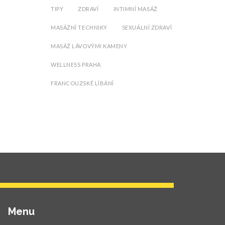
TIPY
ZDRAVÍ
INTIMNÍ MASÁŽ
MASÁŽNÍ TECHNIKY
SEXUÁLNÍ ZDRAVÍ
MASÁŽ LÁVOVÝMI KAMENY
WELLNESS PRAHA
FRANCOUZSKÉ LÍBÁNÍ
Menu