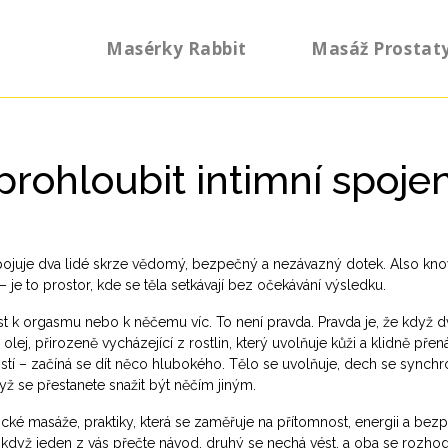
Masérky Rabbit
Masáž Prostat
prohloubit intimní spojen
spojuje dva lidé skrze vědomý, bezpečný a nezávazný dotek
. Also kn
 – je to prostor, kde se těla setkávají bez očekávání výsledku
.
st k orgasmu nebo k něčemu víc. To není pravda. Pravda je, že když d
 olej
,
přirozeně vycházející z rostlin, který uvolňuje kůži a klidně přen
ostí – začíná se dít něco hlubokého. Tělo se uvolňuje, dech se synchro
yž se přestanete snažit být něčím jiným.
rické masáže
,
praktiky, která se zaměřuje na přítomnost, energii a bez
, když jeden z vás přečte návod, druhý se nechá vést, a oba se rozho