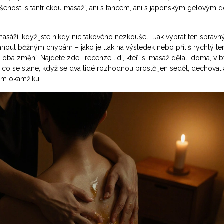
ušenosti s
tantrickou masáží
,
ani s tancem, ani s japonským gelovým 
asáží, když jste nikdy nic takového nezkoušeli. Jak vybrat ten správný
nout běžným chybám – jako je tlak na výsledek nebo příliš rychlý te
ba změní. Najdete zde i recenze lidí, kteří si masáž dělali doma, v b
o, co se stane, když se dva lidé rozhodnou prostě jen sedět, dechovat
tom okamžiku.