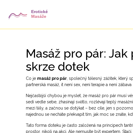
Masáž pro pár: Jak 
skrze dotek
Co je
masáž pro pár
,
společný tělesný zážitek, který 
partnerská masáž
, it
není sex, není terapie a není zábava
Nejčastější chybou je myslet, že masáž pro pár musí vé
sedí vedle sebe, zhasínají světlo, rozlévají teplý
masážní
mezi těly
, a začnou se dotýkat – bez cíle, jen s pozorn
najednou se necháte překvapit tím, jak moc se znáte, kd
Tato forma doteku je často založená na principech
tant
prostor, nikoli na akci
. Ale nemusíte být expertem. Stačí