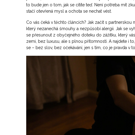
to bude jen o tom, jak se cítíte teď. Není potřeba mít zk
stačí otevřená mysl a ochota se nechat vést
.
Co vás čeká v těchto článcích? Jak začít s partnerskou m
který nezanechá šmouhy a nezpůsobí alergii. Jak se vyh
se přesunout z obyčejného doteku do zážitku, který vás o
zemi, bez luxusu, ale s plnou přítomností. A najdete i t
se – bez slov, bez očekávání, jen s tím, co je pravda v 