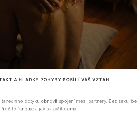
TAKT A HLADKÉ POHYBY POSÍLÍ VÁŠ VZTAH
 tanečního dotyku obnovit spojení mezi partnery. Bez sexu, b
roč to funguje a jak to začít doma.