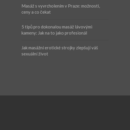
Masáž s vyvrcholením v Praze: možnosti,
ceny a co čekat
5 tipů pro dokonalou masáž lávovými
kameny: Jak na to jako profesionál
Jak masážní erotické strojky zlepšují váš
sexuální život