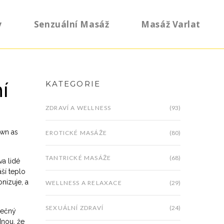
y
Senzuální Masáž
Masáž Varlat
í
KATEGORIE
ZDRAVÍ A WELLNESS
(93)
own as
EROTICKÉ MASÁŽE
(80)
TANTRICKÉ MASÁŽE
(68)
va lidé
áší teplo
nizuje, a
WELLNESS A RELAXACE
(29)
SEXUÁLNÍ ZDRAVÍ
(24)
pečný
dnou, že