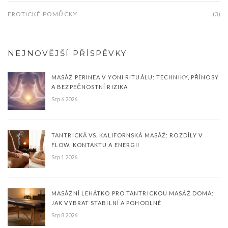
EROTICKÉ POMŮCKY
(3)
NEJNOVĚJŠÍ PŘÍSPĚVKY
MASÁŽ PERINEA V YONI RITUÁLU: TECHNIKY, PŘÍNOSY
A BEZPEČNOSTNÍ RIZIKA
Srp 6 2026
TANTRICKÁ VS. KALIFORNSKÁ MASÁŽ: ROZDÍLY V
FLOW, KONTAKTU A ENERGII
Srp 1 2026
MASÁŽNÍ LEHÁTKO PRO TANTRICKOU MASÁŽ DOMA:
JAK VYBRAT STABILNÍ A POHODLNÉ
Srp 8 2026