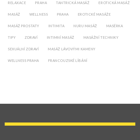
RELAXACE
PRAHA
TANTRICKÁ MASÁŽ
EROTICKÁ MASÁŽ
MASÁŽ
WELLNESS
PRAHA
EROTICKÉ MASÁŽE
MASÁŽ PROSTATY
INTIMITA
NURU MASÁŽ
MASÉRKA
TIPY
ZDRAVÍ
INTIMNÍ MASÁŽ
MASÁŽNÍ TECHNIKY
SEXUÁLNÍ ZDRAVÍ
MASÁŽ LÁVOVÝMI KAMENY
WELLNESS PRAHA
FRANCOUZSKÉ LÍBÁNÍ