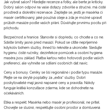
Jak vybrat salon? Hledejte recenze a fotky, ale berte je kriticky.
Dobrý salon odpoví na vaše dotazy zdvořile a stručně, má čisté
prostředí a diskrétní rezervace. Zeptejte se, jestli je masérka či
masér certifikovaný, jaké používá oleje a zda je možné upravit
průběh masáže podle vašich přání. Důvěřujte prvnímu pocitu při
příchodu.
Bezpečnost a hranice. Stanovte si dopředu, co chcete a co ne.
Sdělte limity jasně před masáží. Pokud se cítíte nepříjemně
kdykoliv během služby, ihned to řekněte a ukončete. Sledujte
hygienu: čisté ručníky, dezinfekce pomůcek a osobní hygiena
maséra jsou základ. Platba kartou nebo hotovostí podle vašich
preferencí, ale vyhněte se sdílení osobních dat navíc.
Ceny a bonusy. Ceníky se liší regionálně i podle typu masáže.
Ptejte se na skryté poplatky za „extra“ služby. Dobří
poskytovatelé mají jasně napsané ceny a pravidla. Někdy
funguje krátká konzultace zdarma, kde se dohodnete na
očekáváních.
Etika a respekt. Masérka nebo masér je profesionál, ne přítel.
Chovejte se slušně, respektujte osobní prostor a domluvená