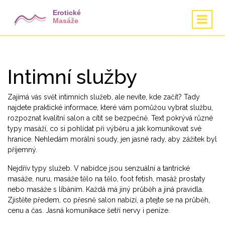
Intimní služby
Zajímá vás svět intimních služeb, ale nevíte, kde začít? Tady
najdete praktické informace, které vám pomůžou vybrat službu,
rozpoznat kvalitní salon a cítit se bezpečně. Text pokrývá různé
typy masáží, co si pohlídat při výběru a jak komunikovat své
hranice. Nehledám morální soudy, jen jasné rady, aby zážitek byl
příjemný.
Nejdřív typy služeb. V nabídce jsou senzuální a tantrické
masáže, nuru, masáže tělo na tělo, foot fetish, masáž prostaty
nebo masáže s líbáním. Každá má jiný průběh a jiná pravidla.
Zjistěte předem, co přesně salon nabízí, a ptejte se na průběh,
cenu a čas. Jasná komunikace šetří nervy i peníze.