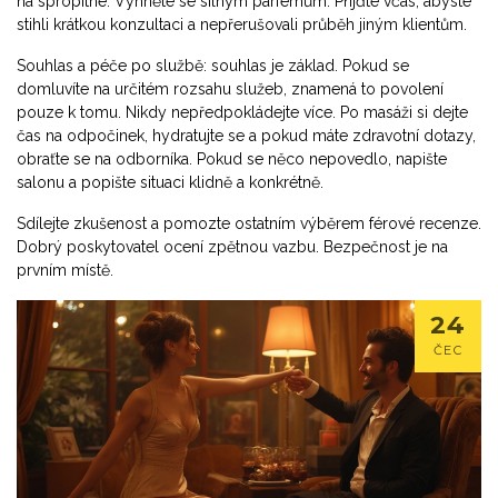
na spropitné. Vyhněte se silným parfémům. Přijďte včas, abyste
stihli krátkou konzultaci a nepřerušovali průběh jiným klientům.
Souhlas a péče po službě: souhlas je základ. Pokud se
domluvíte na určitém rozsahu služeb, znamená to povolení
pouze k tomu. Nikdy nepředpokládejte více. Po masáži si dejte
čas na odpočinek, hydratujte se a pokud máte zdravotní dotazy,
obraťte se na odborníka. Pokud se něco nepovedlo, napište
salonu a popište situaci klidně a konkrétně.
Sdílejte zkušenost a pomozte ostatním výběrem férové recenze.
Dobrý poskytovatel ocení zpětnou vazbu. Bezpečnost je na
prvním místě.
24
ČEC