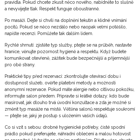
pravidla. Pokud chcete zkusit něco nového, nabídněte to slušně
a nevyvíjejte tlak. Respekt funguje oboustranně.
Po masáži. Dejte si chvíli na doplnění tekutin a klidné vnímání
pocitů. Pokud se něco nezdálo nebo naopak velmi potěšilo,
napište recenzi. Pomůžete tak dalším lidem.
Rychlé shrnutí: zjistěte typ služby, ptejte se na průběh, nastavte
hranice, věnujte pozornost hygieně a respektu. Když budete
komunikovat otevřeně, zážitek bude bezpečnější a příjemnější
pro obě strany.
Praktické tipy před rezervací: zkontrolujte otevírací dobu i
dostupnost služeb, ověřte platební metody a možnosti
anonymní rezervace. Pokud máte alergie nebo citlivou pokožku,
informujte salon předem. Připravte si krátké dotazy: kdo bude
masírovat, jak dlouho trvá úvodní konzultace a zda je možné si
změnit typ masáže na místě. Většina salonů respektuje soukromí
— ptejte se, jaký je postup s uložením vašich údajů.
Co si vzít s sebou: drobné hygienické potřeby, čisté spodní
prádlo pokud preferujete, náhradní oblečení a malou hotovost