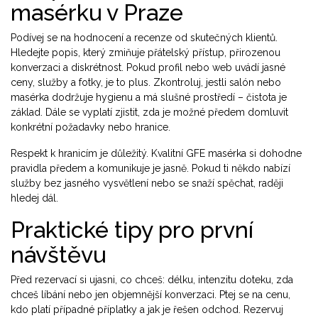
masérku v Praze
Podívej se na hodnocení a recenze od skutečných klientů.
Hledejte popis, který zmiňuje přátelský přístup, přirozenou
konverzaci a diskrétnost. Pokud profil nebo web uvádí jasné
ceny, služby a fotky, je to plus. Zkontroluj, jestli salón nebo
masérka dodržuje hygienu a má slušné prostředí – čistota je
základ. Dále se vyplatí zjistit, zda je možné předem domluvit
konkrétní požadavky nebo hranice.
Respekt k hranicím je důležitý. Kvalitní GFE masérka si dohodne
pravidla předem a komunikuje je jasně. Pokud ti někdo nabízí
služby bez jasného vysvětlení nebo se snaží spěchat, raději
hledej dál.
Praktické tipy pro první
návštěvu
Před rezervací si ujasni, co chceš: délku, intenzitu doteku, zda
chceš líbání nebo jen objemnější konverzaci. Ptej se na cenu,
kdo platí případné příplatky a jak je řešen odchod. Rezervuj