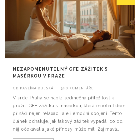
NEZAPOMENUTELNÝ GFE ZÁŽITEK S
MASÉRKOU V PRAZE
OD
PAVLÍNA DUBSKÁ
0 KOMENTÁŘE
V srdci Prahy se nabízí jedinečná příležitost k
prožití GFE zážitku s masérkou, která mnoha lidem
přináší nejen relaxaci, ale i emoční spojení. Tento
článek odhaluje, jak takový zážitek vypadá, co od
něj očekávat a jaké přínosy může mít. Zajímavá
fakta, tipy na výběr masérky a zvýraznění