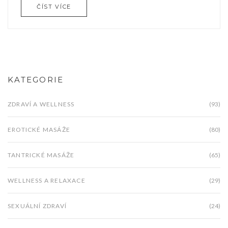
ČÍST VÍCE
smyslových aspektů dotvářejí tento komplexní
pohled. Perfektní příležitost pro ty, kteří chtějí
prozkoumat nové úrovně masáží a péče.
KATEGORIE
ZDRAVÍ A WELLNESS
(93)
EROTICKÉ MASÁŽE
(80)
TANTRICKÉ MASÁŽE
(65)
WELLNESS A RELAXACE
(29)
SEXUÁLNÍ ZDRAVÍ
(24)