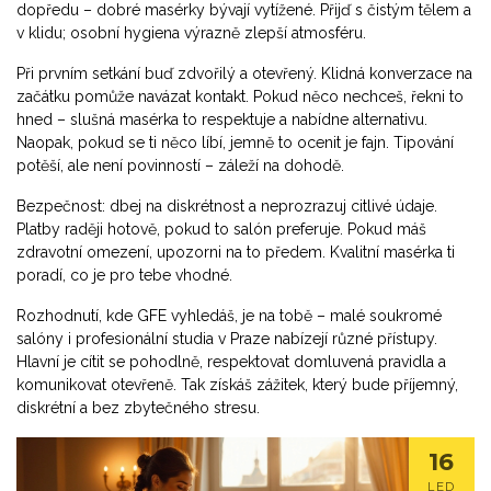
dopředu – dobré masérky bývají vytížené. Přijď s čistým tělem a
v klidu; osobní hygiena výrazně zlepší atmosféru.
Při prvním setkání buď zdvořilý a otevřený. Klidná konverzace na
začátku pomůže navázat kontakt. Pokud něco nechceš, řekni to
hned – slušná masérka to respektuje a nabídne alternativu.
Naopak, pokud se ti něco líbí, jemně to ocenit je fajn. Tipování
potěší, ale není povinností – záleží na dohodě.
Bezpečnost: dbej na diskrétnost a neprozrazuj citlivé údaje.
Platby raději hotově, pokud to salón preferuje. Pokud máš
zdravotní omezení, upozorni na to předem. Kvalitní masérka ti
poradí, co je pro tebe vhodné.
Rozhodnutí, kde GFE vyhledáš, je na tobě – malé soukromé
salóny i profesionální studia v Praze nabízejí různé přístupy.
Hlavní je cítit se pohodlně, respektovat domluvená pravidla a
komunikovat otevřeně. Tak získáš zážitek, který bude příjemný,
diskrétní a bez zbytečného stresu.
16
LED