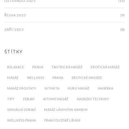
LISTOPADU 2025
(11)
ŘÍJNA 2025
(9)
ZÁŘÍ 2025
(8)
ŠTÍTKY
RELAXACE
PRAHA
TANTRICKÁ MASÁŽ
EROTICKÁ MASÁŽ
MASÁŽ
WELLNESS
PRAHA
EROTICKÉ MASÁŽE
MASÁŽ PROSTATY
INTIMITA
NURU MASÁŽ
MASÉRKA
TIPY
ZDRAVÍ
INTIMNÍ MASÁŽ
MASÁŽNÍ TECHNIKY
SEXUÁLNÍ ZDRAVÍ
MASÁŽ LÁVOVÝMI KAMENY
WELLNESS PRAHA
FRANCOUZSKÉ LÍBÁNÍ