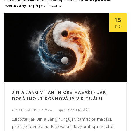
rovnováhy
už při první seanci.
15
ŘÍJ
JIN A JANG V TANTRICKÉ MASÁŽI - JAK
DOSÁHNOUT ROVNOVÁHY V RITUÁLU
OD
ALENA BŘEZINOVÁ
0 KOMENTÁŘE
Zjistěte, jak Jin a Jang fungují v tantrické masáži,
proč je rovnováha klíčová a jak vybrat správného