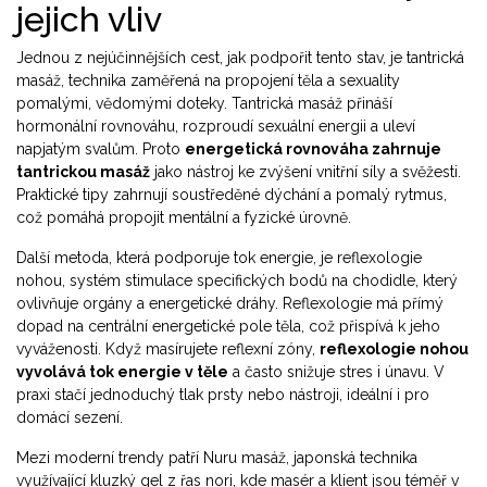
jejich vliv
Jednou z nejúčinnějších cest, jak podpořit tento stav, je
tantrická
masáž
,
technika zaměřená na propojení těla a sexuality
pomalými, vědomými doteky
. Tantrická masáž přináší
hormonální rovnováhu, rozproudí sexuální energii a uleví
napjatým svalům. Proto
energetická rovnováha zahrnuje
tantrickou masáž
jako nástroj ke zvýšení vnitřní síly a svěžesti.
Praktické tipy zahrnují soustředěné dýchání a pomalý rytmus,
což pomáhá propojit mentální a fyzické úrovně.
Další metoda, která podporuje tok energie, je
reflexologie
nohou
,
systém stimulace specifických bodů na chodidle, který
ovlivňuje orgány a energetické dráhy
. Reflexologie má přímý
dopad na centrální energetické pole těla, což přispívá k jeho
vyváženosti. Když masírujete reflexní zóny,
reflexologie nohou
vyvolává tok energie v těle
a často snižuje stres i únavu. V
praxi stačí jednoduchý tlak prsty nebo nástroji, ideální i pro
domácí sezení.
Mezi moderní trendy patří
Nuru masáž
,
japonská technika
využívající kluzký gel z řas nori, kde masér a klient jsou téměř v