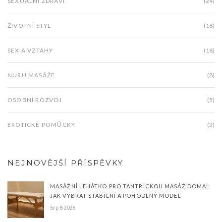
SEXUÁLNÍ ZDRAVÍ
(24)
ŽIVOTNÍ STYL
(16)
SEX A VZTAHY
(16)
NURU MASÁŽE
(8)
OSOBNÍ ROZVOJ
(5)
EROTICKÉ POMŮCKY
(3)
NEJNOVĚJŠÍ PŘÍSPĚVKY
MASÁŽNÍ LEHÁTKO PRO TANTRICKOU MASÁŽ DOMA:
JAK VYBRAT STABILNÍ A POHODLNÝ MODEL
Srp 8 2026