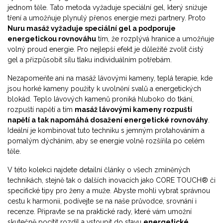
jednom těle
. Tato metoda vyžaduje speciální gel, který snižuje
tření a umožňuje plynulý přenos energie mezi partnery. Proto
Nuru masáž vyžaduje speciální gel a podporuje
energetickou rovnováhu
tím, že rozplývá hranice a umožňuje
volný proud energie. Pro nejlepší efekt je důležité zvolit čistý
gel a přizpůsobit sílu tlaku individuálním potřebám.
Nezapomeňte ani na
masáž lávovými kameny
,
teplá terapie, kde
jsou horké kameny použity k uvolnění svalů a energetických
blokád
. Teplo lávových kamenů proniká hluboko do tkání,
rozpuští napětí a tím
masáž lávovými kameny rozpuští
napětí a tak napomáhá dosažení energetické rovnováhy
.
Ideální je kombinovat tuto techniku s jemným protahováním a
pomalým dýcháním, aby se energie volně rozšířila po celém
těle.
V této kolekci najdete detailní články o všech zmíněných
technikách, stejně tak o dalších inovacích jako CORE TOUCH® či
specifické tipy pro ženy a muže. Abyste mohli vybrat správnou
cestu k harmonii, podívejte se na naše průvodce, srovnání i
recenze. Připravte se na praktické rady, které vám umožní
skutečně pocítit rozdíl a vstoupit do stavu
energetické