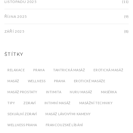
LISTOPADU 2025
(11)
ŘÍJNA 2025
(9)
ZÁŘÍ 2025
(8)
ŠTÍTKY
RELAXACE
PRAHA
TANTRICKÁ MASÁŽ
EROTICKÁ MASÁŽ
MASÁŽ
WELLNESS
PRAHA
EROTICKÉ MASÁŽE
MASÁŽ PROSTATY
INTIMITA
NURU MASÁŽ
MASÉRKA
TIPY
ZDRAVÍ
INTIMNÍ MASÁŽ
MASÁŽNÍ TECHNIKY
SEXUÁLNÍ ZDRAVÍ
MASÁŽ LÁVOVÝMI KAMENY
WELLNESS PRAHA
FRANCOUZSKÉ LÍBÁNÍ