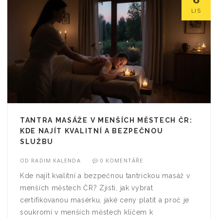
LIS
TANTRA MASÁŽE V MENŠÍCH MĚSTECH ČR:
KDE NAJÍT KVALITNÍ A BEZPEČNOU
SLUŽBU
OD
RADIM KALENDA
0 KOMENTÁŘE
Kde najít kvalitní a bezpečnou tantrickou masáž v
menších městech ČR? Zjisti, jak vybrat
certifikovanou masérku, jaké ceny platit a proč je
soukromí v menších městech klíčem k