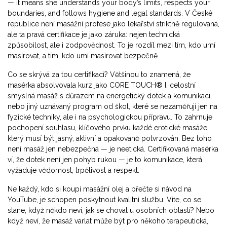
— it means she understands your body’s limits, respects your
boundaries, and follows hygiene and legal standards.
V České
republice není masážní profese jako lékařství striktně regulovaná,
ale ta pravá certifikace je jako záruka: nejen technická
způsobilost, ale i zodpovědnost. To je rozdíl mezi tím, kdo umí
masírovat, a tím, kdo umí masírovat bezpečně.
Co se skrývá za tou certifikací? Většinou to znamená, že
masérka absolvovala kurz jako
CORE TOUCH® I
,
celostní
smyslná masáž s důrazem na energetický dotek a komunikaci
,
nebo jiný uznávaný program od škol, které se nezaměřují jen na
fyzické techniky, ale i na psychologickou přípravu. To zahrnuje
pochopení
souhlasu
,
klíčového prvku každé erotické masáže,
který musí být jasný, aktivní a opakovaně potvrzován
. Bez toho
není masáž jen nebezpečná — je neetická. Certifikovaná masérka
ví, že dotek není jen pohyb rukou — je to komunikace, která
vyžaduje vědomost, trpělivost a respekt.
Ne každý, kdo si koupí masážní olej a přečte si návod na
YouTube, je schopen poskytnout kvalitní službu. Víte, co se
stane, když někdo neví, jak se chovat u osobních oblastí? Nebo
když neví, že masáž varlat může být pro někoho terapeutická,