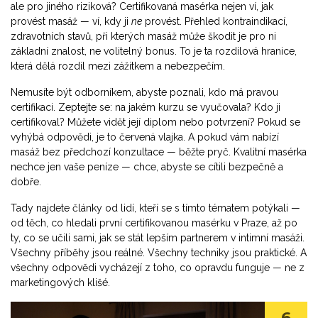
ale pro jiného riziková? Certifikovaná masérka nejen ví, jak
provést masáž — ví, kdy ji
ne
provést. Přehled
kontraindikací
,
zdravotních stavů, při kterých masáž může škodit
je pro ni
základní znalost, ne volitelný bonus. To je ta rozdílová hranice,
která dělá rozdíl mezi zážitkem a nebezpečím.
Nemusíte být odborníkem, abyste poznali, kdo má pravou
certifikaci. Zeptejte se: na jakém kurzu se vyučovala? Kdo ji
certifikoval? Můžete vidět její diplom nebo potvrzení? Pokud se
vyhýbá odpovědi, je to červená vlajka. A pokud vám nabízí
masáž bez předchozí konzultace — běžte pryč. Kvalitní masérka
nechce jen vaše peníze — chce, abyste se cítili bezpečně a
dobře.
Tady najdete články od lidí, kteří se s tímto tématem potýkali —
od těch, co hledali první certifikovanou masérku v Praze, až po
ty, co se učili sami, jak se stát lepším partnerem v intimní masáži.
Všechny příběhy jsou reálné. Všechny techniky jsou praktické. A
všechny odpovědi vycházejí z toho, co opravdu funguje — ne z
marketingových klišé.
6