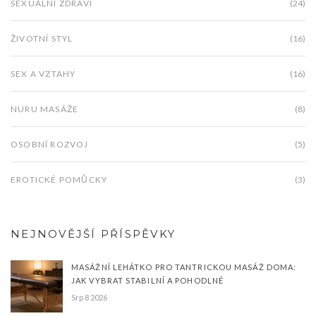
SEXUÁLNÍ ZDRAVÍ
(24)
ŽIVOTNÍ STYL
(16)
SEX A VZTAHY
(16)
NURU MASÁŽE
(8)
OSOBNÍ ROZVOJ
(5)
EROTICKÉ POMŮCKY
(3)
NEJNOVĚJŠÍ PŘÍSPĚVKY
MASÁŽNÍ LEHÁTKO PRO TANTRICKOU MASÁŽ DOMA:
JAK VYBRAT STABILNÍ A POHODLNÉ
Srp 8 2026