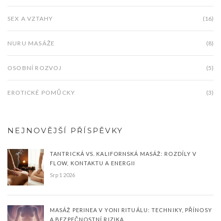
SEX A VZTAHY
(16)
NURU MASÁŽE
(8)
OSOBNÍ ROZVOJ
(5)
EROTICKÉ POMŮCKY
(3)
NEJNOVĚJŠÍ PŘÍSPĚVKY
TANTRICKÁ VS. KALIFORNSKÁ MASÁŽ: ROZDÍLY V
FLOW, KONTAKTU A ENERGII
Srp 1 2026
MASÁŽ PERINEA V YONI RITUÁLU: TECHNIKY, PŘÍNOSY
A BEZPEČNOSTNÍ RIZIKA