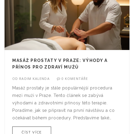
MASÁŽ PROSTATY V PRAZE: VÝHODY A
PŘÍNOS PRO ZDRAVÍ MUŽŮ
OD
RADIM KALENDA
0 KOMENTÁŘE
Masáž prostaty je stále populárnější procedura
mezi muži v Praze. Tento článek se zabývá
výhodami a zdravotními přínosy této terapie.
Poradíme, jak se připravit na první návštěvu a co
očekávat během procedury. Představíme také
konkrétní tipy pro maximální efektivitu a pohodlí.
ČÍST VÍCE