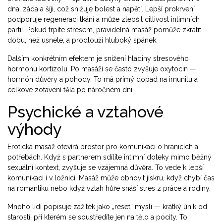
dna, záda a šíji, což snižuje bolest a napětí. Lepší prokrvení
podporuje regeneraci tkání a může zlepšit citlivost intimních
partií. Pokud trpíte stresem, pravidelná masáž pomůže zkrátit
dobu, než usnete, a prodlouží hluboký spánek.
Dalším konkrétním efektem je snížení hladiny stresového
hormonu kortizolu. Po masáži se často zvyšuje oxytocin —
hormón důvěry a pohody. To má přímý dopad na imunitu a
celkové zotavení těla po náročném dni.
Psychické a vztahové
výhody
Erotická masáž otevírá prostor pro komunikaci o hranicích a
potřebách. Když s partnerem sdílíte intimní doteky mimo běžný
sexuální kontext, zvyšuje se vzájemná důvěra. To vede k lepší
komunikaci i v ložnici. Masáž může obnovit jiskru, když chybí čas
na romantiku nebo když vztah hůře snáší stres z práce a rodiny.
Mnoho lidí popisuje zážitek jako „reset“ mysli — krátký únik od
starostí, při kterém se soustředíte jen na tělo a pocity. To