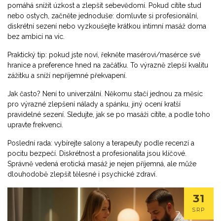
pomáhá snížit úzkost a zlepšit sebevědomí. Pokud cítíte stud
nebo ostych, začněte jednoduše: domluvte si profesionální,
diskrétní sezení nebo vyzkoušejte krátkou intimní masáž doma
bez ambicí na víc.
Praktický tip: pokud jste noví, řekněte masérovi/masérce své
hranice a preference hned na začátku. To výrazně zlepší kvalitu
zážitku a sníží nepříjemné překvapení.
Jak často? Není to univerzální. Někomu stačí jednou za měsíc
pro výrazné zlepšení nálady a spánku, jiný ocení kratší
pravidelné sezení. Sledujte, jak se po masáži cítíte, a podle toho
upravte frekvenci.
Poslední rada: vybírejte salony a terapeuty podle recenzí a
pocitu bezpečí. Diskrétnost a profesionalita jsou klíčové.
Správně vedená erotická masáž je nejen příjemná, ale může
dlouhodobě zlepšit tělesné i psychické zdraví.
31
SRP