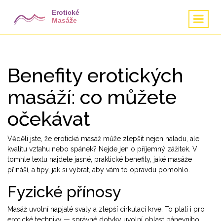
Benefity erotických
masáží: co můžete
očekávat
Věděli jste, že erotická masáž může zlepšit nejen náladu, ale i
kvalitu vztahu nebo spánek? Nejde jen o příjemný zážitek. V
tomhle textu najdete jasné, praktické benefity, jaké masáže
přináší, a tipy, jak si vybrat, aby vám to opravdu pomohlo.
Fyzické přínosy
Masáž uvolní napjaté svaly a zlepší cirkulaci krve. To platí i pro
erotické techniky — správné dotyky uvolní oblast pánevního