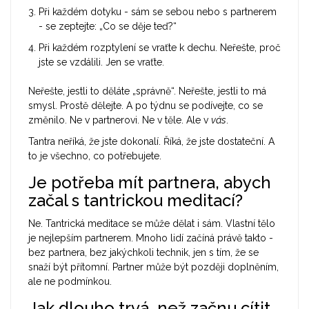
Při každém dotyku - sám se sebou nebo s partnerem
- se zeptejte: „Co se děje teď?“
Při každém rozptylení se vraťte k dechu. Neřešte, proč
jste se vzdálili. Jen se vraťte.
Neřešte, jestli to děláte „správně“. Neřešte, jestli to má
smysl. Prostě dělejte. A po týdnu se podívejte, co se
změnilo. Ne v partnerovi. Ne v těle. Ale v
vás
.
Tantra neříká, že jste dokonalí. Říká, že jste dostateční. A
to je všechno, co potřebujete.
Je potřeba mít partnera, abych
začal s tantrickou meditací?
Ne. Tantrická meditace se může dělat i sám. Vlastní tělo
je nejlepším partnerem. Mnoho lidí začíná právě takto -
bez partnera, bez jakýchkoli technik, jen s tím, že se
snaží být přítomní. Partner může být později doplněním,
ale ne podmínkou.
Jak dlouho trvá, než začnu cítit