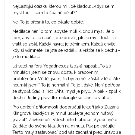
Nejčastější otázka, kterou mi lidé kladou: „Když se mi
mysl toulí, jsem to špatně dělal?“
Ne. To je přesně to, co děláte dobře.
Meditace není o tom, abyste měli klidnou mysl. Je o
tom, abyste se naučili pozorovat, jak se mysl toulí - a
vrátit se zpět. Každý návrat je tréninkem. Každá chvíle,
kdy si všimnete, že jste se vzdálili, a vrátíte se k dechu -
je to meditace.
Uživatel na fóru Yogadnes.cz (2024) napsal: „Po 20
minutách jsem se znovu dostal k pracovním
problémům. Věděl jsem, že bych měl zůstat v těle. Ale
neuměl jsem.“ To je normální. To je lidské. Není potřeba
se stydět. Stačí si říct: „Aha, mysl je pryč.“ A pak - zpět k
dechu. Jediný pravidlo: nekárejte se. Jen se vraťte.
Pro udržení přítomnosti doporučují lektoři jako Zuzana
Klingrová: každých 15 minut udělejte jednominutový
„návrat“. Zavřete oči. Vdechněte hluboce. Vydechněte.
Zajděte do svého těla. Jen na minutu. Pak pokračujte.
Tento malý zastavovací bod vás zachrání před únavou a