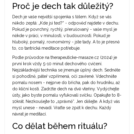
Proč je dech tak důležitý?
Dech je vaše největší spojenka s tělem. Když se vás
někdo zeptá: „Kde jsi teď?“ - odpověď najdete v dechu.
Pokud je povrchný, rychlý, přerušovaný - vaše mysl je
někde v práci, v minulosti, v budoucnosti. Pokud je
hluboký, pomalý, rovnoměrný - jste tady. A to je přesně
to, co tantrická meditace potřebuje.
Podle průvodce na therapeuticke-masaze.cz (2024) je
první krok vždy 5-10 minut dechového cvičení.
Nejzákladnější technika se jmenuje úplný dech. Sedněte
si pohodlně, páteř vzpřímená, oči zavřené. Vdechněte
pomalu nosem - nejprve do břicha, pak do hrudníku, až
do klíční kosti. Zadržte dech na dvě vteřiny. Vydýchejte
ústy, jako byste pomalu vyfukovali svíčku. Opakujte to 8-
10krát. Nezkoušejte to „správně“. Jen dělejte. A když vás
mysl unese - nevadí. Vraťte se zpět k dechu. Každý
návrat je meditací.
Co dělat během rituálu?