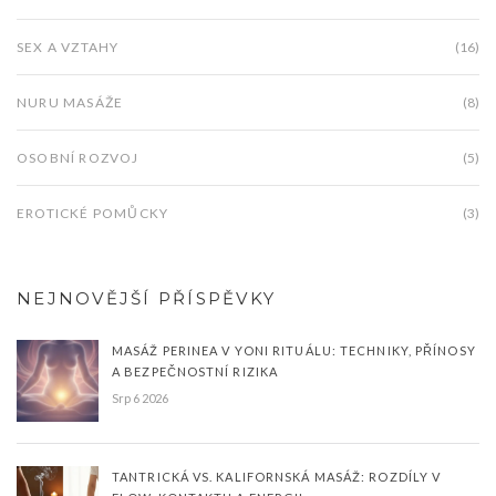
SEX A VZTAHY
(16)
NURU MASÁŽE
(8)
OSOBNÍ ROZVOJ
(5)
EROTICKÉ POMŮCKY
(3)
NEJNOVĚJŠÍ PŘÍSPĚVKY
MASÁŽ PERINEA V YONI RITUÁLU: TECHNIKY, PŘÍNOSY
A BEZPEČNOSTNÍ RIZIKA
Srp 6 2026
TANTRICKÁ VS. KALIFORNSKÁ MASÁŽ: ROZDÍLY V