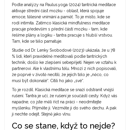
Podle analýzy na Paulus.yoga (2024) tantrická meditace
aktivuje střední část mozku - oblast, která spojuje
emoce, tělesné vnímání a paměť. To je místo, kde se
rodí intimita. Zatímco klasická mindfulness meditace
pracuje především s přední částí mozku - tam, kde
řešíme plány a logiku - tantra pracuje s hlubší vrstvou.
Tam, kde se tělo pamatuje.
Studie od Dr. Lenky Svobodové (2023) ukázala, že u 78
% lidí, kteří pravidelně meditovali podle tantrických
technik, došlo ke zlepšení sebepřijetí. Nejen ve vztahu k
partnerovi. Ale k vlastnímu tělu. Mnozí z nich popisovali,
že poprvé v životě necítili, že jejich tělo je „něco, co
musí být dokonalé“. Cítili ho jako „své“.
To je rozdíl. Klasická meditace se snaží odstranit vnější
rušení. Tantra je učí, že rušení je součástí cesty. Když vás
napadne, co jste měli říct na práci - neodmítejte
myšlenku. Přijměte ji. Vezměte ji do svého dechu. A pak
ji nechte odejít. Stejně jako vlnu.
Co se stane, když to nejde?