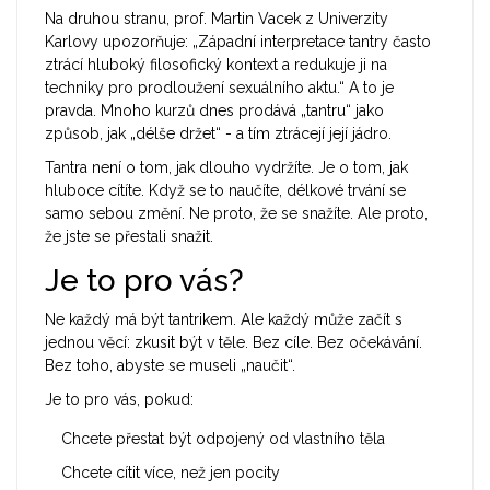
Na druhou stranu, prof. Martin Vacek z Univerzity
Karlovy upozorňuje: „Západní interpretace tantry často
ztrácí hluboký filosofický kontext a redukuje ji na
techniky pro prodloužení sexuálního aktu.“ A to je
pravda. Mnoho kurzů dnes prodává „tantru“ jako
způsob, jak „délše držet“ - a tím ztrácejí její jádro.
Tantra není o tom, jak dlouho vydržíte. Je o tom, jak
hluboce cítíte. Když se to naučíte, délkové trvání se
samo sebou změní. Ne proto, že se snažíte. Ale proto,
že jste se přestali snažit.
Je to pro vás?
Ne každý má být tantrikem. Ale každý může začít s
jednou věcí: zkusit být v těle. Bez cíle. Bez očekávání.
Bez toho, abyste se museli „naučit“.
Je to pro vás, pokud:
Chcete přestat být odpojený od vlastního těla
Chcete cítit více, než jen pocity