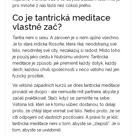
pro mnohé z nás těžší než cokoli jiného.
Co je tantrická meditace
vlastně zač?
Tantra není o sexu. A zároveň je o něm úplně všechno.
Je to stará indická filosofie, která říká: neodstraňuj své
tělo, neodmítej své city, nezakazuj si radost. Místo toho
je použij jako cestu k hlubšímu vědomí. Tantrická
meditace je způsob, jak přeměnit každý dotyk, každý
dech, každou chvíli společnosti v něco většího než jen
fyzický prožitek.
Ve většině západních kurzů se dnes tantrická meditace
provádí ve dvojici - ale nemusíte mít partnera, abyste ji
začali praktikovat. Stačí, když se zaměříte na sebe.
Většina lidí, kteří se k tomu vůbec dostanou, to dělají
proto, že chtějí lépe vnímat své tělo. Nebo proto, že se
cítí odpojení od vlastních pociťování. A právě to je klíč:
tantrická meditace není o tom, abyste se „zlepšili“. Je o
tom, abyste se
uvědomili
.