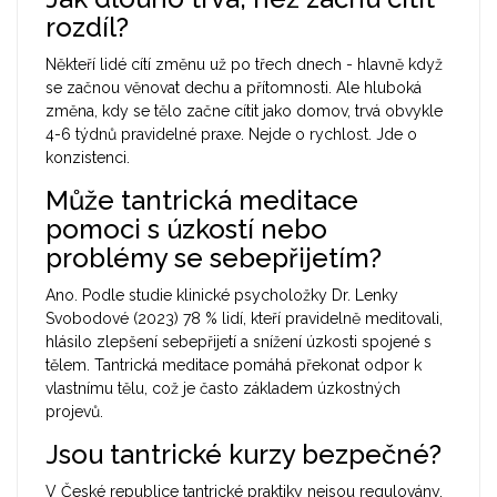
rozdíl?
Někteří lidé cítí změnu už po třech dnech - hlavně když
se začnou věnovat dechu a přítomnosti. Ale hluboká
změna, kdy se tělo začne cítit jako domov, trvá obvykle
4-6 týdnů pravidelné praxe. Nejde o rychlost. Jde o
konzistenci.
Může tantrická meditace
pomoci s úzkostí nebo
problémy se sebepřijetím?
Ano. Podle studie klinické psycholožky Dr. Lenky
Svobodové (2023) 78 % lidí, kteří pravidelně meditovali,
hlásilo zlepšení sebepřijetí a snížení úzkosti spojené s
tělem. Tantrická meditace pomáhá překonat odpor k
vlastnímu tělu, což je často základem úzkostných
projevů.
Jsou tantrické kurzy bezpečné?
V České republice tantrické praktiky nejsou regulovány.