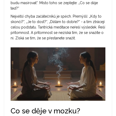
budu masírovat“. Místo toho se zeptejte: „Co se děje
teď?“
Největší chyba začátečníků je spěch. Přemýšlí: „Kdy to
skončí?“, „Je to dost?“, „Dělám to dobře?“ - a tím ztrácejí
celou podstatu. Tantrická meditace neřeší výsledek. Řeší
přítomnost. A přítomnost se nezíská tím, že se snažíte o
ni. Získá se tím, že se přestanete snažit.
Co se děje v mozku?