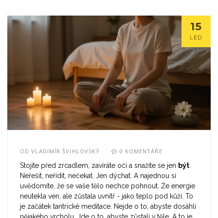
15
LED
OD
VLADIMÍR ŠVIHLOVSKÝ
0 KOMENTÁŘE
Stojíte před zrcadlem, zavíráte oči a snažíte se jen
být
.
Neřešit, neřídit, nečekat. Jen dýchat. A najednou si
uvědomíte, že se vaše tělo nechce pohnout. Že energie
neutekla ven, ale zůstala uvnitř - jako teplo pod kůží. To
je začátek tantrické meditace. Nejde o to, abyste dosáhli
nějakého vrcholu. Jde o to, abyste zůstali v těle. A to je