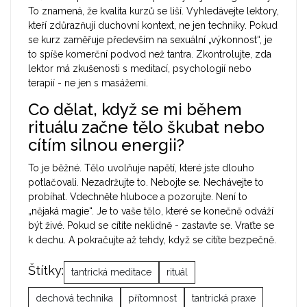
To znamená, že kvalita kurzů se liší. Vyhledávejte lektory,
kteří zdůrazňují duchovní kontext, ne jen techniky. Pokud
se kurz zaměřuje především na sexuální „výkonnost“, je
to spíše komerční podvod než tantra. Zkontrolujte, zda
lektor má zkušenosti s meditací, psychologií nebo
terapií - ne jen s masážemi.
Co dělat, když se mi během
rituálu začne tělo škubat nebo
cítím silnou energii?
To je běžné. Tělo uvolňuje napětí, které jste dlouho
potlačovali. Nezadržujte to. Nebojte se. Nechávejte to
probíhat. Vdechněte hluboce a pozorujte. Není to
„nějaká magie“. Je to vaše tělo, které se konečně odváží
být živé. Pokud se cítíte neklidně - zastavte se. Vraťte se
k dechu. A pokračujte až tehdy, když se cítíte bezpečně.
Štítky:
tantrická meditace
rituál
dechová technika
přítomnost
tantrická praxe