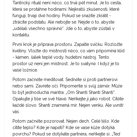
Tantrický rituál není něco, co trvá pět minut. Je to cesta,
která se protáhne hodinami. Nejkratší zkušenosti, které
fungují, trvají dvě hodiny. Pokud se snažíte zkrátit -
ztrácíte podstatu. Ale nebojte se. Nejde o to, abyste
„udělali všechno správně“. Jde o to, abyste zůstali v
kontaktu.
První krok je příprava prostoru. Zapalte svíčku. Rozložte
květiny. Vložte do místnosti něco, co vám připomíná klid
- kámen, šálek teplé vody, hudební nástroj. Tento
prostor už není jen místnost. Je to svatyně. I když je to
vaše ložnice.
Potom začněte meditovat. Sedněte si proti partnerovi
nebo sami. Zavřete oči. Připomeňte si svůj záměr. Může
to být jednoduchá mantra: „Om Shanti Shanti Shanti“.
Opakujte ji tiše ve své hlavě. Neříkejte ji jako robot. Cítěte
každé slovo. Shanti znamená mír. Nejen venku. Ale uvnitř
vás.
Potom začněte pozorovat. Nejen dech. Celé tělo. Kde
cítíte teplo? Kde je napětí? Kde se vaše kůže dotýká
povrchu? Pokud se dotýkáte partnera, neříkejte si: „Teď