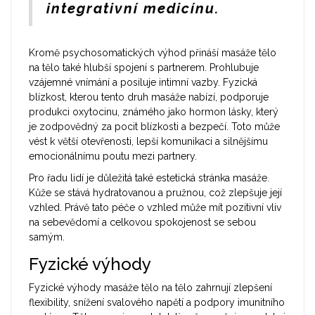
integrativní medicínu.
Kromě psychosomatických výhod přináší masáže tělo
na tělo také hlubší spojení s partnerem. Prohlubuje
vzájemné vnímání a posiluje intimní vazby. Fyzická
blízkost, kterou tento druh masáže nabízí, podporuje
produkci oxytocinu, známého jako hormon lásky, který
je zodpovědný za pocit blízkosti a bezpečí. Toto může
vést k větší otevřenosti, lepší komunikaci a silnějšímu
emocionálnímu poutu mezi partnery.
Pro řadu lidí je důležitá také estetická stránka masáže.
Kůže se stává hydratovanou a pružnou, což zlepšuje její
vzhled. Právě tato péče o vzhled může mít pozitivní vliv
na sebevědomí a celkovou spokojenost se sebou
samým.
Fyzické výhody
Fyzické výhody masáže tělo na tělo zahrnují zlepšení
flexibility, snížení svalového napětí a podpory imunitního