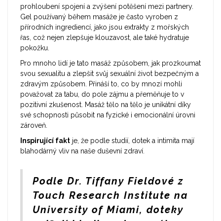
prohloubení spojení a zvýšení potěšení mezi partnery.
Gel používaný během masáže je často vyroben z
přírodních ingrediencí, jako jsou extrakty z mořských
řas, což nejen zlepšuje klouzavost, ale také hydratuje
pokožku.
Pro mnoho lidí je tato masáž způsobem, jak prozkoumat
svou sexualitu a zlepšit svůj sexuální život bezpečným a
zdravým způsobem. Přináší to, co by mnozí mohli
považovat za tabu, do pole zájmu a přeměňuje to v
pozitivní zkušenost. Masáž tělo na tělo je unikátní díky
své schopnosti působit na fyzické i emocionální úrovni
zároveň.
Inspirující fakt
je, že podle studií, dotek a intimita mají
blahodárný vliv na naše duševní zdraví.
Podle Dr. Tiffany Fieldové z
Touch Research Institute na
University of Miami, doteky