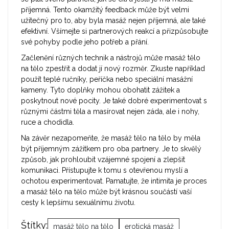
příjemná. Tento okamžitý feedback může být velmi
užitečný pro to, aby byla masáž nejen příjemná, ale také
efektivní. Všímejte si partnerových reakcí a přizpůsobujte
své pohyby podle jeho potřeb a přání.
Začlenění různých technik a nástrojů může masáž tělo
na tělo zpestřit a dodat jí nový rozměr. Zkuste například
použít teplé ručníky, peříčka nebo speciální masážní
kameny. Tyto doplňky mohou obohatit zážitek a
poskytnout nové pocity. Je také dobré experimentovat s
různými částmi těla a masírovat nejen záda, ale i nohy,
ruce a chodidla.
Na závěr nezapomeňte, že masáž tělo na tělo by měla
být příjemným zážitkem pro oba partnery. Je to skvělý
způsob, jak prohloubit vzájemné spojení a zlepšit
komunikaci. Přístupujte k tomu s otevřenou myslí a
ochotou experimentovat. Pamatujte, že intimita je proces
a masáž tělo na tělo může být krásnou součástí vaší
cesty k lepšímu sexuálnímu životu.
Štítky:
masáž tělo na tělo
erotická masáž