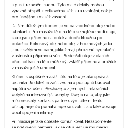
a pustit relaxační hudbu. Tyto malé detaily mohou
výrazně přispět k celkovému zážitku a uvolnění, což je
pro úspěšnou masáž zásadní.
Dalším důležitým bodem je volba vhodného oleje nebo
lubrikantu. Pro masáže tělo na tělo se nejlépe hodí oleje,
které jsou příjemné na dotek a dobře kloužou po
pokožce. Kokosový olej nebo olej z hroznových jader
jsou skvělými volbami, jelikož mají přirozené hydratační
vlastnosti a příjemnou vůni. Předehřátí oleje v dlaních
před aplikací na tělo může být zvlášť příjemné a prožitek
z masáže ještě umocnit.
Klíčem k úspěšné masáži tělo na tělo je také správná
technika. Je důležité začít zvolna a postupně budovat
napětí a vzrušení. Přecházejte z jemných, relaxačních
dotyků na intenzivnější pohyby. Dbejte na to, aby jste
měli neustálý kontakt s partnerovým tělem. Tento
přístup nejenže pomáhá lépe se uvolnit, ale také posiluje
pocit spojení a intimity.
Při masáži je také důležité komunikovat. Nezapomeňte
se ptát svého partnera, jak se cítí a jestli je mu masáž