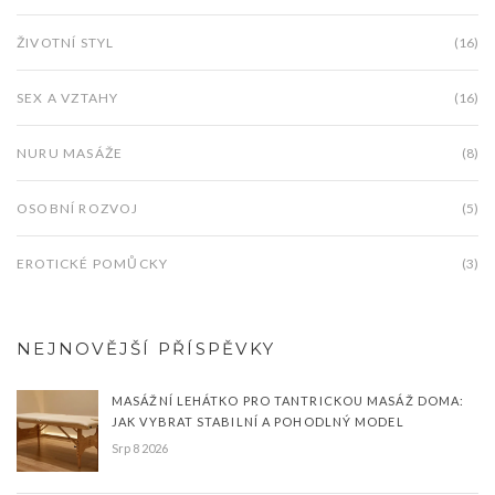
ŽIVOTNÍ STYL
(16)
SEX A VZTAHY
(16)
NURU MASÁŽE
(8)
OSOBNÍ ROZVOJ
(5)
EROTICKÉ POMŮCKY
(3)
NEJNOVĚJŠÍ PŘÍSPĚVKY
MASÁŽNÍ LEHÁTKO PRO TANTRICKOU MASÁŽ DOMA:
JAK VYBRAT STABILNÍ A POHODLNÝ MODEL
Srp 8 2026