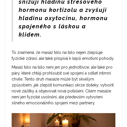
snižují hladinu stresového
hormonu kortizolu a zvyšují
hladinu oxytocinu, hormonu
spojeného s láskou a
klidem.
To znamená, že masáž tělo na tělo nejen zlepšuje
fyzické zdraví, ale také přispívá k lepší emotivní pohody.
Masáž tělo na tělo není jen pro jednotlivce, ale také pro
páry, které chtějí prohloubit své spojení a sdílet intimní
chvíle. Tento druh masáže může být skvělým
způsobem, jak zlepšit komunikaci skrze doteky, vytvořit
nové zážitky a objevovat nová potěšení. Cílem masáže
není jen fyzické uvolnění, ale především vytvoření
silného emocionálního spojení mezi partnery.