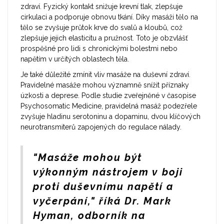
zdraví. Fyzický kontakt snižuje krevní tlak, zlepšuje
cirkulaci a podporuje obnovu tkání. Díky masáži tělo na
tělo se zvyšuje průtok krve do svalů a kloubů, což
zlepšuje jejich elasticitu a pružnost. Toto je obzvlášť
prospěšné pro lidi s chronickými bolestmi nebo
napětím v určitých oblastech těla.
Je také důležité zmínit vliv masáže na duševní zdraví.
Pravidelné masáže mohou významně snížit příznaky
úzkosti a deprese. Podle studie zveřejněné v časopise
Psychosomatic Medicine, pravidelná masáž podezřele
zvyšuje hladinu serotoninu a dopaminu, dvou klíčových
neurotransmiterů zapojených do regulace nálady.
"Masáže mohou být
výkonným nástrojem v boji
proti duševnímu napětí a
vyčerpání," říká Dr. Mark
Hyman, odborník na