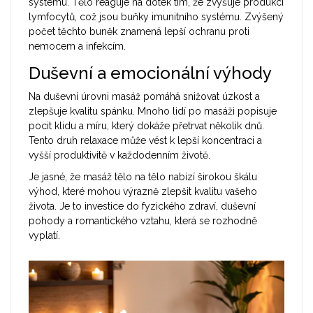
systému. Tělo reaguje na dotek tím, že zvyšuje produkci
lymfocytů, což jsou buňky imunitního systému. Zvýšený
počet těchto buněk znamená lepší ochranu proti
nemocem a infekcím.
Duševní a emocionální výhody
Na duševní úrovni masáž pomáhá snižovat úzkost a
zlepšuje kvalitu spánku. Mnoho lidí po masáži popisuje
pocit klidu a míru, který dokáže přetrvat několik dnů.
Tento druh relaxace může vést k lepší koncentraci a
vyšší produktivitě v každodenním životě.
Je jasné, že masáž tělo na tělo nabízí širokou škálu
výhod, které mohou výrazně zlepšit kvalitu vašeho
života. Je to investice do fyzického zdraví, duševní
pohody a romantického vztahu, která se rozhodně
vyplatí.