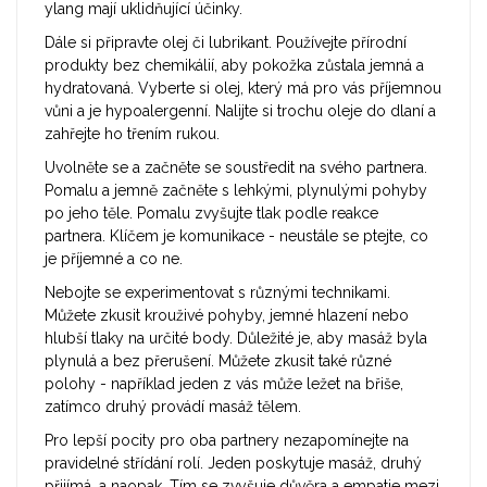
ylang mají uklidňující účinky.
Dále si připravte olej či lubrikant. Používejte přírodní
produkty bez chemikálií, aby pokožka zůstala jemná a
hydratovaná. Vyberte si olej, který má pro vás příjemnou
vůni a je hypoalergenní. Nalijte si trochu oleje do dlaní a
zahřejte ho třením rukou.
Uvolněte se a začněte se soustředit na svého partnera.
Pomalu a jemně začněte s lehkými, plynulými pohyby
po jeho těle. Pomalu zvyšujte tlak podle reakce
partnera. Klíčem je komunikace - neustále se ptejte, co
je příjemné a co ne.
Nebojte se experimentovat s různými technikami.
Můžete zkusit krouživé pohyby, jemné hlazení nebo
hlubší tlaky na určité body. Důležité je, aby masáž byla
plynulá a bez přerušení. Můžete zkusit také různé
polohy - například jeden z vás může ležet na břiše,
zatímco druhý provádí masáž tělem.
Pro lepší pocity pro oba partnery nezapomínejte na
pravidelné střídání rolí. Jeden poskytuje masáž, druhý
přijímá, a naopak. Tím se zvyšuje důvěra a empatie mezi