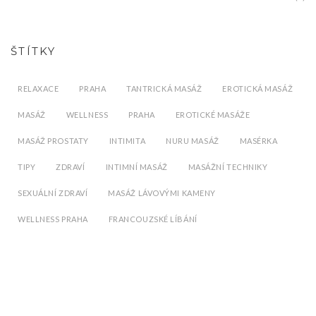
ŠTÍTKY
RELAXACE
PRAHA
TANTRICKÁ MASÁŽ
EROTICKÁ MASÁŽ
MASÁŽ
WELLNESS
PRAHA
EROTICKÉ MASÁŽE
MASÁŽ PROSTATY
INTIMITA
NURU MASÁŽ
MASÉRKA
TIPY
ZDRAVÍ
INTIMNÍ MASÁŽ
MASÁŽNÍ TECHNIKY
SEXUÁLNÍ ZDRAVÍ
MASÁŽ LÁVOVÝMI KAMENY
WELLNESS PRAHA
FRANCOUZSKÉ LÍBÁNÍ