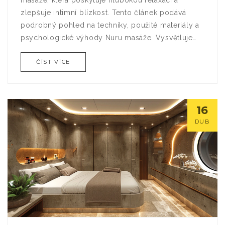
zlepšuje intimní blízkost. Tento článek podává
podrobný pohled na techniky, použité materiály a
psychologické výhody Nuru masáže. Vysvětluje
nejen praktický postup, ale také zdůrazňuje
ČÍST VÍCE
důležitost soucitu a vzájemné důvěry mezi
účastníky.
16
DUB