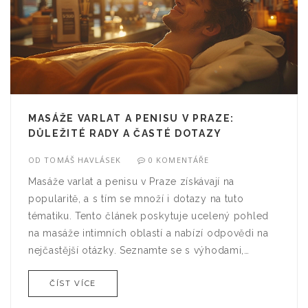
MASÁŽE VARLAT A PENISU V PRAZE:
DŮLEŽITÉ RADY A ČASTÉ DOTAZY
OD
TOMÁŠ HAVLÁSEK
0 KOMENTÁŘE
Masáže varlat a penisu v Praze získávají na
popularitě, a s tím se množí i dotazy na tuto
tématiku. Tento článek poskytuje ucelený pohled
na masáže intimních oblastí a nabízí odpovědi na
nejčastější otázky. Seznamte se s výhodami,
technikami a důležitou roli komunikace. Zjistěte,
ČÍST VÍCE
jak vybrat správného terapeuta a jaké jsou
zdravotní přínosy těchto masáží.