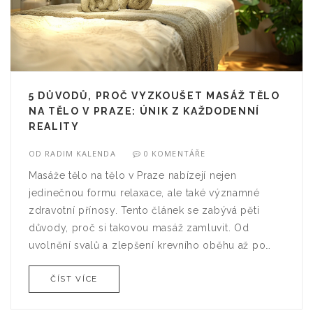
5 DŮVODŮ, PROČ VYZKOUŠET MASÁŽ TĚLO
NA TĚLO V PRAZE: ÚNIK Z KAŽDODENNÍ
REALITY
OD
RADIM KALENDA
0 KOMENTÁŘE
Masáže tělo na tělo v Praze nabízejí nejen
jedinečnou formu relaxace, ale také významné
zdravotní přínosy. Tento článek se zabývá pěti
důvody, proč si takovou masáž zamluvit. Od
uvolnění svalů a zlepšení krevního oběhu až po
hluboký duševní klid a možnost zlepšit intimní
ČÍST VÍCE
život. Objasňuje, proč se jedná o zážitek, který stojí
za to zažít.