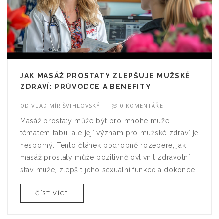
JAK MASÁŽ PROSTATY ZLEPŠUJE MUŽSKÉ
ZDRAVÍ: PRŮVODCE A BENEFITY
OD
VLADIMÍR ŠVIHLOVSKÝ
0 KOMENTÁŘE
Masáž prostaty může být pro mnohé muže
tématem tabu, ale její význam pro mužské zdraví je
nesporný. Tento článek podrobně rozebere, jak
masáž prostaty může pozitivně ovlivnit zdravotní
stav muže, zlepšit jeho sexuální funkce a dokonce
předcházet některým onemocněním. Zahrnut je
ČÍST VÍCE
také průvodce prováděním a tipy, jak masáži
prostaty věnovat správným způsobem, aby se
maximalizovaly její pozitivní účinky.