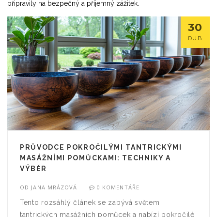
připravily na bezpečný a příjemný zážitek.
30
DUB
PRŮVODCE POKROČILÝMI TANTRICKÝMI
MASÁŽNÍMI POMŮCKAMI: TECHNIKY A
VÝBĚR
OD
JANA MRÁZOVÁ
0 KOMENTÁŘE
Tento rozsáhlý článek se zabývá světem
tantrických masážních pomůcek a nabízí pokročilé