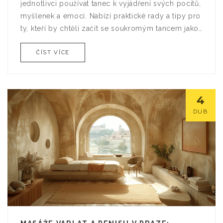
jednotlivci používat tanec k vyjádření svých pocitů,
myšlenek a emocí. Nabízí praktické rady a tipy pro
ty, kteří by chtěli začít se soukromým tancem jako
způsobem sebevyjádření, bez ohledu na
ČÍST VÍCE
předchozí zkušenosti s tancem.
4
DUB