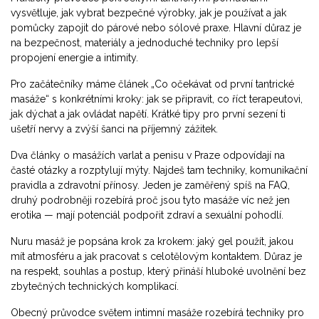
vysvětluje, jak vybrat bezpečné výrobky, jak je používat a jak
pomůcky zapojit do párové nebo sólové praxe. Hlavní důraz je
na bezpečnost, materiály a jednoduché techniky pro lepší
propojení energie a intimity.
Pro začátečníky máme článek „Co očekávat od první tantrické
masáže“ s konkrétními kroky: jak se připravit, co říct terapeutovi,
jak dýchat a jak ovládat napětí. Krátké tipy pro první sezení ti
ušetří nervy a zvýší šanci na příjemný zážitek.
Dva články o masážích varlat a penisu v Praze odpovídají na
časté otázky a rozptylují mýty. Najdeš tam techniky, komunikační
pravidla a zdravotní přínosy. Jeden je zaměřený spíš na FAQ,
druhý podrobněji rozebírá proč jsou tyto masáže víc než jen
erotika — mají potenciál podpořit zdraví a sexuální pohodlí.
Nuru masáž je popsána krok za krokem: jaký gel použít, jakou
mít atmosféru a jak pracovat s celotělovým kontaktem. Důraz je
na respekt, souhlas a postup, který přináší hluboké uvolnění bez
zbytečných technických komplikací.
Obecný průvodce světem intimní masáže rozebírá techniky pro