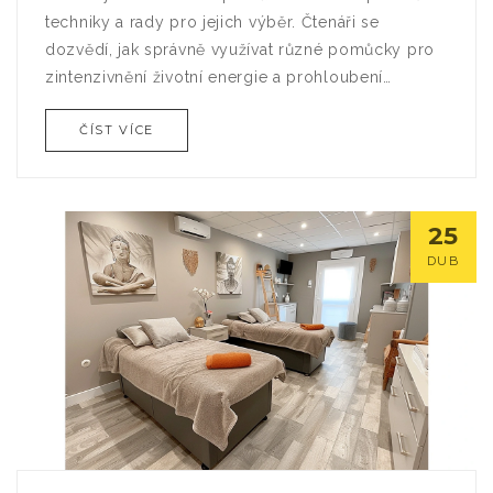
techniky a rady pro jejich výběr. Čtenáři se
dozvědí, jak správně využívat různé pomůcky pro
zintenzivnění životní energie a prohloubení
osobního a partnerského spojení. Článek obsahuje
ČÍST VÍCE
praktické návody a doporučení, jak tyto techniky
začlenit do své wellness rutiny, a zároveň se
zaměřuje na to, jak volit správné produkty pro
bezpečné a efektivní využití.
25
DUB