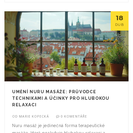
18
DUB
UMĚNÍ NURU MASÁŽE: PRŮVODCE
TECHNIKAMI A ÚČINKY PRO HLUBOKOU
RELAXACI
OD
MARIE KOPECKÁ
0 KOMENTÁŘE
Nuru masáž je jedinečná forma terapeutické
masáže, která poskytuje hlubokou relaxaci a