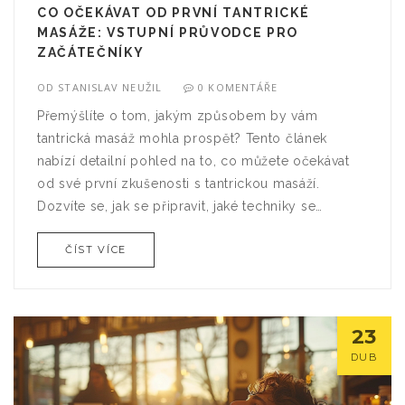
CO OČEKÁVAT OD PRVNÍ TANTRICKÉ
MASÁŽE: VSTUPNÍ PRŮVODCE PRO
ZAČÁTEČNÍKY
OD
STANISLAV NEUŽIL
0 KOMENTÁŘE
Přemýšlíte o tom, jakým způsobem by vám
tantrická masáž mohla prospět? Tento článek
nabízí detailní pohled na to, co můžete očekávat
od své první zkušenosti s tantrickou masáží.
Dozvíte se, jak se připravit, jaké techniky se
používají a jaké výhody pro tělo a mysl může
ČÍST VÍCE
přinést. Nabízíme také tipy na to, jak si vybrat
správného terapeuta a jak se uvolnit, aby masáž
byla co nejúčinnější.
23
DUB