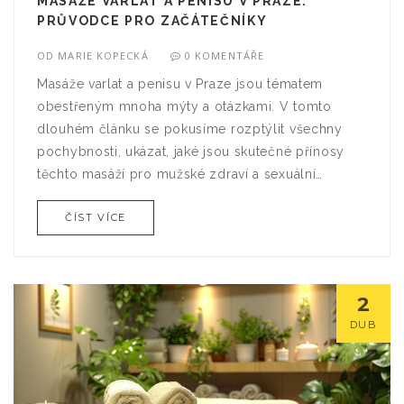
MASÁŽE VARLAT A PENISU V PRAZE:
PRŮVODCE PRO ZAČÁTEČNÍKY
OD
MARIE KOPECKÁ
0 KOMENTÁŘE
Masáže varlat a penisu v Praze jsou tématem
obestřeným mnoha mýty a otázkami. V tomto
dlouhém článku se pokusíme rozptýlit všechny
pochybnosti, ukázat, jaké jsou skutečné přínosy
těchto masáží pro mužské zdraví a sexuální
wellness a poskytnout praktické rady pro ty, kteří
ČÍST VÍCE
chtějí tento zážitek vyzkoušet. Zjistěte, proč je
masáž varlat a penisu více než jen erotický požitek,
ale i důležitý krok k lepšímu zdraví a sexuální
pohodě.
2
DUB