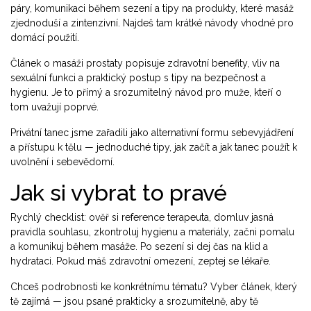
páry, komunikaci během sezení a tipy na produkty, které masáž
zjednoduší a zintenzivní. Najdeš tam krátké návody vhodné pro
domácí použití.
Článek o masáži prostaty popisuje zdravotní benefity, vliv na
sexuální funkci a praktický postup s tipy na bezpečnost a
hygienu. Je to přímý a srozumitelný návod pro muže, kteří o
tom uvažují poprvé.
Privátní tanec jsme zařadili jako alternativní formu sebevyjádření
a přístupu k tělu — jednoduché tipy, jak začít a jak tanec použít k
uvolnění i sebevědomí.
Jak si vybrat to pravé
Rychlý checklist: ověř si reference terapeuta, domluv jasná
pravidla souhlasu, zkontroluj hygienu a materiály, začni pomalu
a komunikuj během masáže. Po sezení si dej čas na klid a
hydrataci. Pokud máš zdravotní omezení, zeptej se lékaře.
Chceš podrobnosti ke konkrétnímu tématu? Vyber článek, který
tě zajímá — jsou psané prakticky a srozumitelně, aby tě