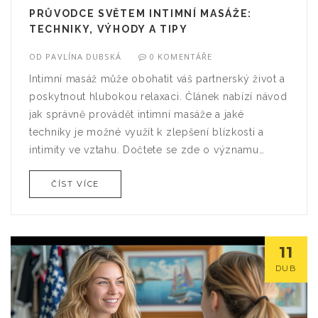
PRŮVODCE SVĚTEM INTIMNÍ MASÁŽE:
TECHNIKY, VÝHODY A TIPY
OD
PAVLÍNA DUBSKÁ
0 KOMENTÁŘE
Intimní masáž může obohatit váš partnerský život a
poskytnout hlubokou relaxaci. Článek nabízí návod
jak správně provádět intimní masáže a jaké
techniky je možné využít k zlepšení blízkosti a
intimity ve vztahu. Dočtete se zde o významu
komunikace a o výběru správných produktů, které
ČÍST VÍCE
z masáže udělají nezapomenutelný zážitek.
Zahrnuty jsou i přínosy pro psychické i fyzické
zdraví, které intimní masáže nabízejí.
11
DUB