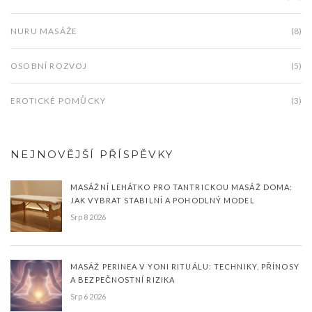
NURU MASÁŽE
(8)
OSOBNÍ ROZVOJ
(5)
EROTICKÉ POMŮCKY
(3)
NEJNOVĚJŠÍ PŘÍSPĚVKY
MASÁŽNÍ LEHÁTKO PRO TANTRICKOU MASÁŽ DOMA:
JAK VYBRAT STABILNÍ A POHODLNÝ MODEL
Srp 8 2026
MASÁŽ PERINEA V YONI RITUÁLU: TECHNIKY, PŘÍNOSY
A BEZPEČNOSTNÍ RIZIKA
Srp 6 2026